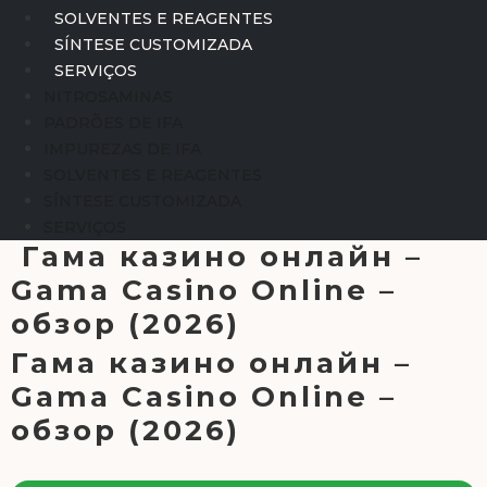
SOLVENTES E REAGENTES
SÍNTESE CUSTOMIZADA
SERVIÇOS
NITROSAMINAS
PADRÕES DE IFA
IMPUREZAS DE IFA
SOLVENTES E REAGENTES
SÍNTESE CUSTOMIZADA
SERVIÇOS
Гама казино онлайн –
Gama Casino Online –
обзор (2026)
Гама казино онлайн –
Gama Casino Online –
обзор (2026)