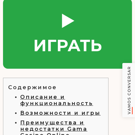
▶️
ИГРАТЬ
VAMOS CONVERSAR
Содержимое
Описание и
функциональность
Возможности и игры
Преимущества и
недостатки Gama