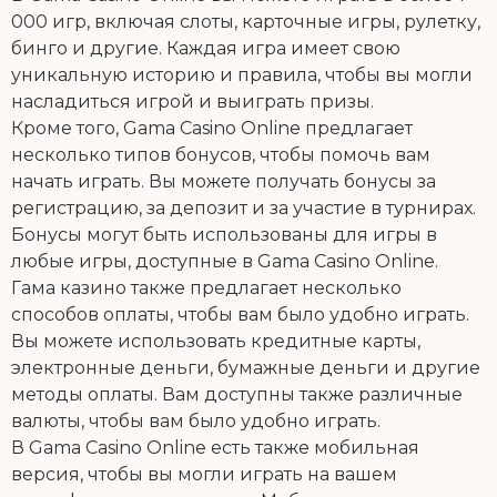
000 игр, включая слоты, карточные игры, рулетку,
бинго и другие. Каждая игра имеет свою
уникальную историю и правила, чтобы вы могли
насладиться игрой и выиграть призы.
Кроме того, Gama Casino Online предлагает
несколько типов бонусов, чтобы помочь вам
начать играть. Вы можете получать бонусы за
регистрацию, за депозит и за участие в турнирах.
Бонусы могут быть использованы для игры в
любые игры, доступные в Gama Casino Online.
Гама казино также предлагает несколько
способов оплаты, чтобы вам было удобно играть.
Вы можете использовать кредитные карты,
электронные деньги, бумажные деньги и другие
методы оплаты. Вам доступны также различные
валюты, чтобы вам было удобно играть.
В Gama Casino Online есть также мобильная
версия, чтобы вы могли играть на вашем