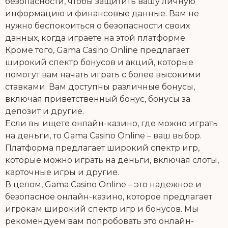
безопасности, чтобы защитить вашу личную
информацию и финансовые данные. Вам не
нужно беспокоиться о безопасности своих
данных, когда играете на этой платформе.
Кроме того, Gama Casino Online предлагает
широкий спектр бонусов и акций, которые
помогут вам начать играть с более высокими
ставками. Вам доступны различные бонусы,
включая приветственный бонус, бонусы за
депозит и другие.
Если вы ищете онлайн-казино, где можно играть
на деньги, то Gama Casino Online – ваш выбор.
Платформа предлагает широкий спектр игр,
которые можно играть на деньги, включая слоты,
карточные игры и другие.
В целом, Gama Casino Online – это надежное и
безопасное онлайн-казино, которое предлагает
игрокам широкий спектр игр и бонусов. Мы
рекомендуем вам попробовать это онлайн-