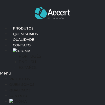
PRODUTOS
QUEM SOMOS
QUALIDADE
CONTATO
IDIOMA
PORTUGÊS
ENGLISH
ESPAÑOL
Menu
PRODUTOS
QUEM SOMOS
QUALIDADE
CONTATO
IDIOMA