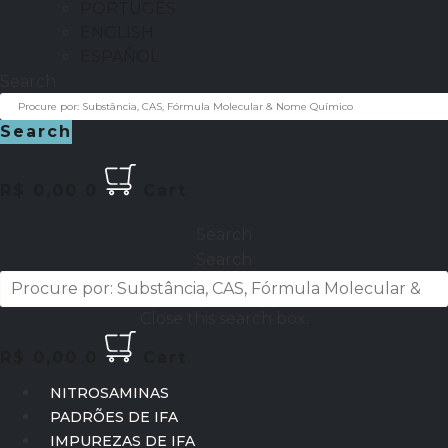
PORTUGÊS
ENGLISH
ESPAÑOL
Search
Search
R$
0,00
0
Cart
Search
Search
Close this search box.
R$
0,00
0
Cart
NITROSAMINAS
PADRÕES DE IFA
IMPUREZAS DE IFA