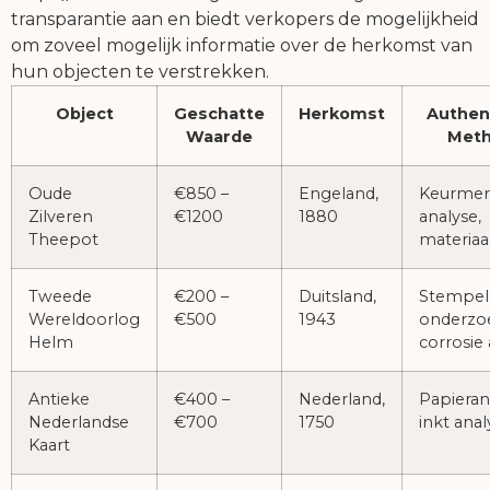
transparantie aan en biedt verkopers de mogelijkheid
om zoveel mogelijk informatie over de herkomst van
hun objecten te verstrekken.
Object
Geschatte
Herkomst
Authen
Waarde
Met
Oude
€850 –
Engeland,
Keurmer
Zilveren
€1200
1880
analyse,
Theepot
materiaa
Tweede
€200 –
Duitsland,
Stempel
Wereldoorlog
€500
1943
onderzo
Helm
corrosie
Antieke
€400 –
Nederland,
Papieran
Nederlandse
€700
1750
inkt anal
Kaart