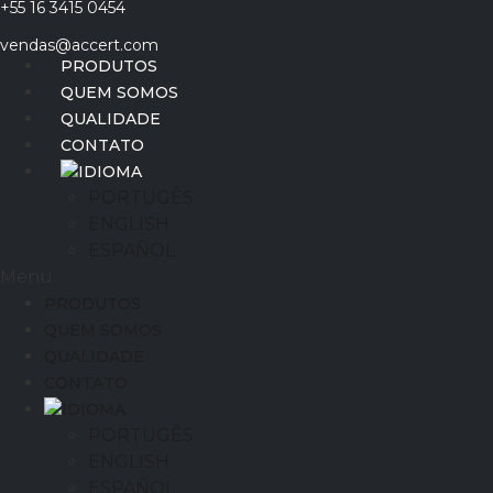
+55 16 3415 0454
Ir
para
vendas@accert.com
o
PRODUTOS
conteúdo
QUEM SOMOS
QUALIDADE
CONTATO
IDIOMA
PORTUGÊS
ENGLISH
ESPAÑOL
Menu
PRODUTOS
QUEM SOMOS
QUALIDADE
CONTATO
IDIOMA
PORTUGÊS
ENGLISH
ESPAÑOL