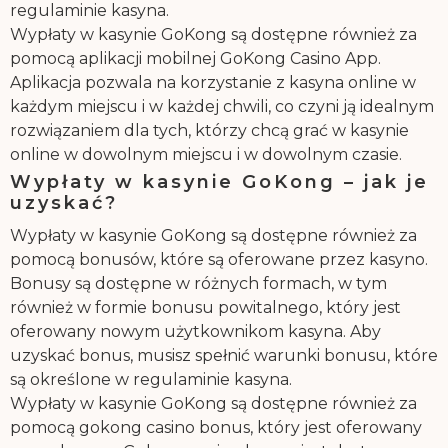
regulaminie kasyna.
Wypłaty w kasynie GoKong są dostępne również za
pomocą aplikacji mobilnej GoKong Casino App.
Aplikacja pozwala na korzystanie z kasyna online w
każdym miejscu i w każdej chwili, co czyni ją idealnym
rozwiązaniem dla tych, którzy chcą grać w kasynie
online w dowolnym miejscu i w dowolnym czasie.
Wypłaty w kasynie GoKong – jak je
uzyskać?
Wypłaty w kasynie GoKong są dostępne również za
pomocą bonusów, które są oferowane przez kasyno.
Bonusy są dostępne w różnych formach, w tym
również w formie bonusu powitalnego, który jest
oferowany nowym użytkownikom kasyna. Aby
uzyskać bonus, musisz spełnić warunki bonusu, które
są określone w regulaminie kasyna.
Wypłaty w kasynie GoKong są dostępne również za
pomocą gokong casino bonus, który jest oferowany