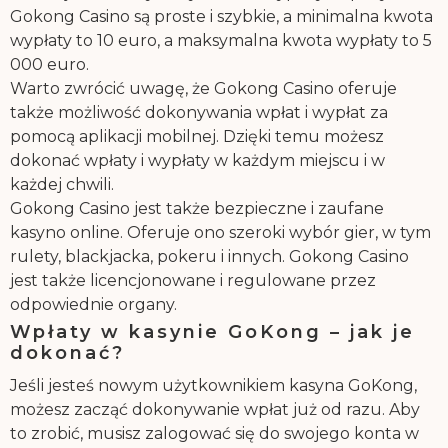
Gokong Casino są proste i szybkie, a minimalna kwota
wypłaty to 10 euro, a maksymalna kwota wypłaty to 5
000 euro.
Warto zwrócić uwagę, że Gokong Casino oferuje
także możliwość dokonywania wpłat i wypłat za
pomocą aplikacji mobilnej. Dzięki temu możesz
dokonać wpłaty i wypłaty w każdym miejscu i w
każdej chwili.
Gokong Casino jest także bezpieczne i zaufane
kasyno online. Oferuje ono szeroki wybór gier, w tym
rulety, blackjacka, pokeru i innych. Gokong Casino
jest także licencjonowane i regulowane przez
odpowiednie organy.
Wpłaty w kasynie GoKong – jak je
dokonać?
Jeśli jesteś nowym użytkownikiem kasyna GoKong,
możesz zacząć dokonywanie wpłat już od razu. Aby
to zrobić, musisz zalogować się do swojego konta w