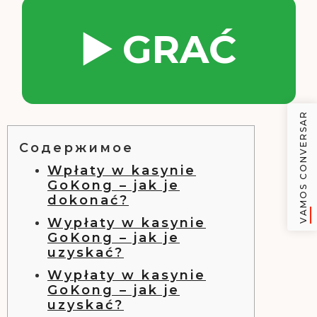
▶️ GRAĆ
VAMOS CONVERSAR
Содержимое
Wpłaty w kasynie
GoKong – jak je
dokonać?
Wypłaty w kasynie
GoKong – jak je
uzyskać?
Wypłaty w kasynie
GoKong – jak je
uzyskać?