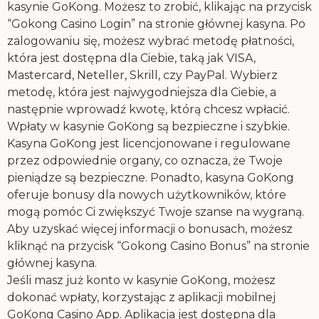
kasynie GoKong. Możesz to zrobić, klikając na przycisk
“Gokong Casino Login” na stronie głównej kasyna. Po
zalogowaniu się, możesz wybrać metodę płatności,
która jest dostępna dla Ciebie, taką jak VISA,
Mastercard, Neteller, Skrill, czy PayPal. Wybierz
metodę, która jest najwygodniejsza dla Ciebie, a
następnie wprowadź kwotę, którą chcesz wpłacić.
Wpłaty w kasynie GoKong są bezpieczne i szybkie.
Kasyna GoKong jest licencjonowane i regulowane
przez odpowiednie organy, co oznacza, że Twoje
pieniądze są bezpieczne. Ponadto, kasyna GoKong
oferuje bonusy dla nowych użytkowników, które
mogą pomóc Ci zwiększyć Twoje szanse na wygraną.
Aby uzyskać więcej informacji o bonusach, możesz
kliknąć na przycisk “Gokong Casino Bonus” na stronie
głównej kasyna.
Jeśli masz już konto w kasynie GoKong, możesz
dokonać wpłaty, korzystając z aplikacji mobilnej
GoKong Casino App. Aplikacja jest dostępna dla