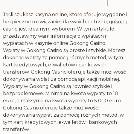
Jeśli szukasz kasyna online, które oferuje wygodne i
bezpieczne rozwiązanie dla swoich potrzeb,
gokong
casino
jest idealnym wyborem. W tym artykule
przedstawimy wam informacje o wpłatach i
wypłatach w kasynie online Gokong Casino.
Wpłaty w Gokong Casino są proste i szybkie. Możesz
dokonać wpłaty za pomocą różnych metod, w tym
kart kredytowych, e-walletów i bankowych
transferów. Gokong Casino oferuje także możliwość
dokonywania wpłat za pomocą aplikacji mobilnej.
Wypłaty w Gokong Casino są również szybkie i
bezproblemowe. Minimalna kwota wypłaty to 10
euro, a maksymalna kwota wypłaty to 5 000 euro.
Gokong Casino oferuje także możliwość
dokonywania wypłat za pomocą różnych metod, w
tym kart kredytowych, e-walletów i bankowych
transferów.