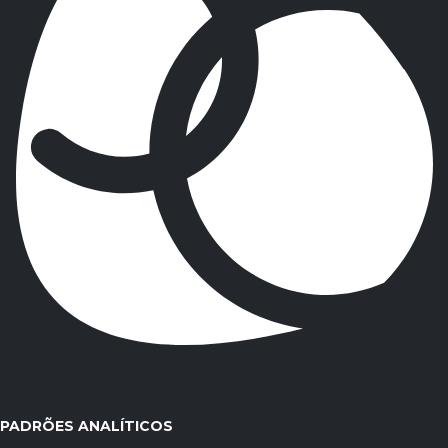
PADRÕES ANALÍTICOS