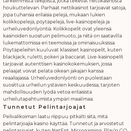
tärkeimmistä tekijöistä, jotka tekevät nettikasinosta
houkuttelevan. Parhaat nettikasinot tarjoavat satoja,
jopa tuhansia erilaisia pelejä, mukaan lukien
kolikkopelejä, pöytäpelejä, live-kasinopelejä ja
urheiluvedonlyöntiä. Kolikkopelit ovat yleensä
kasinoiden suosituin pelimuoto, ja niitä on saatavilla
lukemattomissa eri teemoissa ja ominaisuuksissa.
Pöytäpeleihin kuuluvat klassiset kasinopelit, kuten
blackjack, ruletti, pokeri ja baccarat. Live-kasinopelit
tarjoavat autenttisen kasinokokemuksen, jossa
pelaajat voivat pelata oikean jakajan kanssa
reaaliajassa. Urheiluvedonlyönti on puolestaan
suosittua urheilun ystävien keskuudessa, tarjoten
mahdollisuuden lyödä vetoa erilaisista
urheilutapahtumista ympäri maailmaa.
Tunnetut Pelintarjoajat
Pelivalikoiman laatu riippuu pitkälti siitä, mitä
pelintarjoajia kasino käyttää. Tunnetut ja arvostetut
pelintarjoajat, kuten NetEnt, Microgaming, Play'n GO