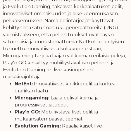
ja Evolution Gaming, takaavat korkealaatuiset pelit,
innovatiiviset ominaisuudet ja oikeudenmukaisen
pelikokemuksen. Nämä pelintarjoajat käyttävät
kehittyneitä satunnaislukugeneraattoreita (RNG)
varmistaakseen, että pelien tulokset ovat täysin
satunnaisia ja ennustamattomia. NetEnt on erityisen
tunnettu innovatiivisista kolikkopeleistään,
Microgaming tarjoaa laajan valikoiman erilaisia pelejä,
Play'n GO keskittyy mobiiliystävällisiin peleihin ja
Evolution Gaming on live-kasinopelien
markkinajohtaja.
NetEnt:
Innovatiiviset kolikkopelit ja korkea
grafiikan laatu.
Microgaming:
Laaja pelivalikoima ja
progressiiviset jättipotit.
Play'n GO:
Mobiiliystävälliset pelit ja
mukaansatempaavat teemat.
Evolution Gaming:
Reaaliaikaiset live-