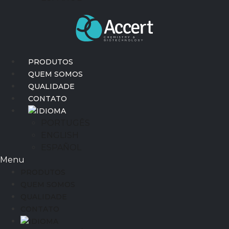
PRODUTOS
QUEM SOMOS
QUALIDADE
CONTATO
IDIOMA
PORTUGÊS
ENGLISH
ESPAÑOL
Menu
PRODUTOS
QUEM SOMOS
QUALIDADE
CONTATO
IDIOMA