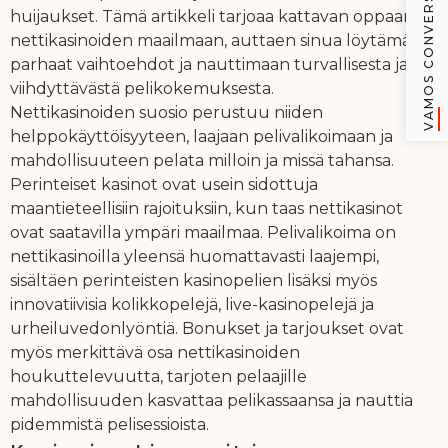
VAMOS CONVERSAR
huijaukset. Tämä artikkeli tarjoaa kattavan oppaan
nettikasinoiden maailmaan, auttaen sinua löytämään
parhaat vaihtoehdot ja nauttimaan turvallisesta ja
viihdyttävästä pelikokemuksesta.
Nettikasinoiden suosio perustuu niiden
helppokäyttöisyyteen, laajaan pelivalikoimaan ja
mahdollisuuteen pelata milloin ja missä tahansa.
Perinteiset kasinot ovat usein sidottuja
maantieteellisiin rajoituksiin, kun taas nettikasinot
ovat saatavilla ympäri maailmaa. Pelivalikoima on
nettikasinoilla yleensä huomattavasti laajempi,
sisältäen perinteisten kasinopelien lisäksi myös
innovatiivisia kolikkopelejä, live-kasinopelejä ja
urheiluvedonlyöntiä. Bonukset ja tarjoukset ovat
myös merkittävä osa nettikasinoiden
houkuttelevuutta, tarjoten pelaajille
mahdollisuuden kasvattaa pelikassaansa ja nauttia
pidemmistä pelisessioista.