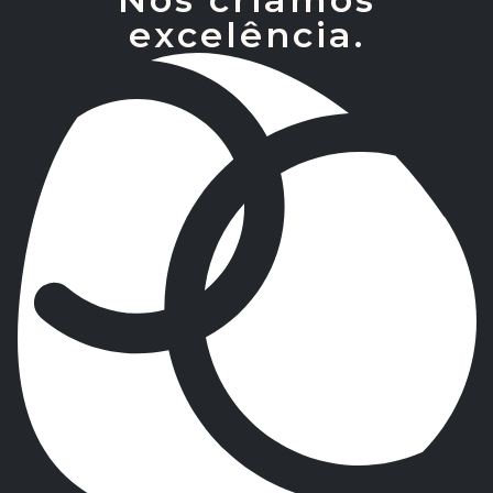
excelência.