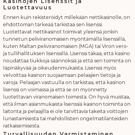
Kasinojen Lisenssit ja
Luotettavuus
Ennen kuin rekisteröidyt millekään nettikasinolle, on
ehdottoman tärkeää tarkistaa sen lisenssi.
Luotettavat nettikasinot toimivat yleensä jonkin
tunnetun peliviranomaisen myöntämällä lisenssillä,
kuten Maltan peliviranomaisen (MGA) tai Viron vero-
ja tullihallituksen lisenssillä. Lisenssi takaa, että kasino
noudattaa tiukkoja säännöksiä ja että sen toiminta on
läpinäkyvää ja oikeudenmukaista. Lisenssi myös
velvoittaa kasinon suojaamaan pelaajien tietoja ja
varoja. Pelaajan vastuulla on tarkistaa, että kasinon
lisenssi on voimassa ja että se on myönnetty
luotettavan viranomaisen toimesta. On hyvä muistaa,
että ilman asianmukaista lisenssiä kasinon toiminta on
laitonta ja pelaajilla ei ole tarvittavia takeita voittojen
lunastamisesta tai mahdollisten ongelmatilanteiden
ratkaisemisesta.
Turvallisuuden Varmistaminen