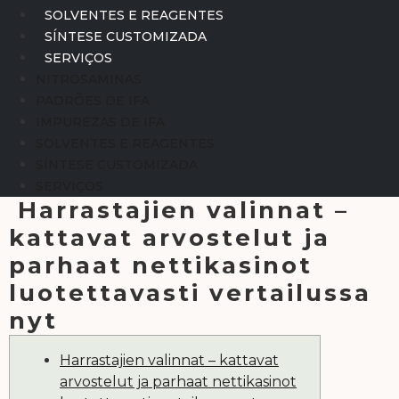
SOLVENTES E REAGENTES
SÍNTESE CUSTOMIZADA
SERVIÇOS
NITROSAMINAS
PADRÕES DE IFA
IMPUREZAS DE IFA
SOLVENTES E REAGENTES
SÍNTESE CUSTOMIZADA
SERVIÇOS
Harrastajien valinnat –
kattavat arvostelut ja
parhaat nettikasinot
luotettavasti vertailussa
nyt
Harrastajien valinnat – kattavat
arvostelut ja parhaat nettikasinot