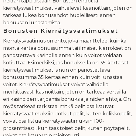
heidän tappioistaan. Bonusten ehdot ja
kierrätysvaatimukset vaihtelevat kasinoittain, joten on
tärkeää lukea bonusehdot huolellisesti ennen
bonuksen lunastamista.
Bonusten Kierrätysvaatimukset
Kierrätysvaatimus on ehto, joka määrittelee, kuinka
monta kertaa bonussumma tai ilmaiset kierrokset on
panostettava kasinolla ennen kuin voitot voidaan
kotiuttaa. Esimerkiksi, jos bonuksella on 35-kertaiset
kierrätysvaatimukset, sinun on panostettava
bonussumma 35 kertaa ennen kuin voit lunastaa
voitot. Kierrätysvaatimukset voivat vaihdella
merkittävästi kasinoittain, joten on tärkeää vertailla
eri kasinoiden tarjoamia bonuksia ja niiden ehtoja. On
myös tärkeää tarkistaa, mitkä pelit osallistuvat
kierrätysvaatimuksiin. Jotkut pelit, kuten kolikkopelit,
voivat osallistua kierrätysvaatimuksiin 100-
prosenttisesti, kun taas toiset pelit, kuten pöytäpelit,
voivat osallistua vain rajoitetusti.