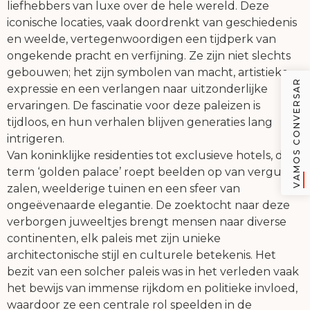
liefhebbers van luxe over de hele wereld. Deze
iconische locaties, vaak doordrenkt van geschiedenis
en weelde, vertegenwoordigen een tijdperk van
ongekende pracht en verfijning. Ze zijn niet slechts
gebouwen; het zijn symbolen van macht, artistieke
VAMOS CONVERSAR
expressie en een verlangen naar uitzonderlijke
ervaringen. De fascinatie voor deze paleizen is
tijdloos, en hun verhalen blijven generaties lang
intrigeren.
Van koninklijke residenties tot exclusieve hotels, de
term ‘golden palace’ roept beelden op van vergulde
zalen, weelderige tuinen en een sfeer van
ongeëvenaarde elegantie. De zoektocht naar deze
verborgen juweeltjes brengt mensen naar diverse
continenten, elk paleis met zijn unieke
architectonische stijl en culturele betekenis. Het
bezit van een solcher paleis was in het verleden vaak
het bewijs van immense rijkdom en politieke invloed,
waardoor ze een centrale rol speelden in de