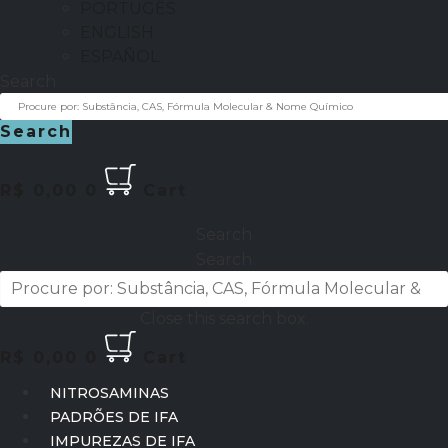
PORTUGÊS
ENGLISH
ESPAÑOL
Search
Search
R$
0,00
0
Cart
Search
Search
Close this search box.
R$
0,00
0
Cart
NITROSAMINAS
PADRÕES DE IFA
IMPUREZAS DE IFA