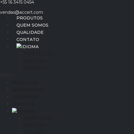
+55 16 3415 0454
Ir
para
vendas@accert.com
o
PRODUTOS
conteúdo
QUEM SOMOS
QUALIDADE
CONTATO
IDIOMA
PORTUGÊS
ENGLISH
ESPAÑOL
Menu
PRODUTOS
QUEM SOMOS
QUALIDADE
CONTATO
IDIOMA
PORTUGÊS
ENGLISH
ESPAÑOL