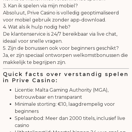
3. Kan ik spelen via mijn mobiel?
Absoluut, Prive Casino is volledig geoptimaliseerd
voor mobiel gebruik zonder app-download.
4. Wat als ik hulp nodig heb?
De klantenservice is 24/7 bereikbaar via live chat,
ideaal voor snelle vragen.
5. Zijn de bonussen ook voor beginners geschikt?
Ja, er zijn speciaal ontworpen welkomstbonussen die
makkelijk te begrijpen zijn.
Quick facts over verstandig spelen
in Prive Casino:
Licentie: Malta Gaming Authority (MGA),
betrouwbaar en transparant
Minimale storting: €10, laagdrempelig voor
beginners
Spelaanbod: Meer dan 2000 titels, inclusief live
casino