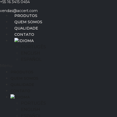
+55 16 3415 0454
Ir
para
vendas@accert.com
o
PRODUTOS
conteúdo
QUEM SOMOS
QUALIDADE
CONTATO
IDIOMA
PORTUGÊS
ENGLISH
ESPAÑOL
Menu
PRODUTOS
QUEM SOMOS
QUALIDADE
CONTATO
IDIOMA
PORTUGÊS
ENGLISH
ESPAÑOL