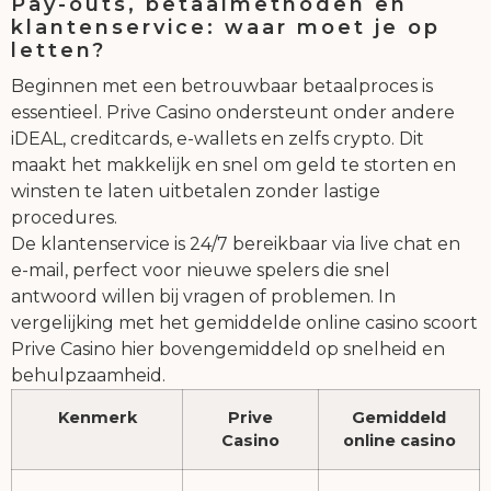
Pay-outs, betaalmethoden en
klantenservice: waar moet je op
letten?
Beginnen met een betrouwbaar betaalproces is
essentieel. Prive Casino ondersteunt onder andere
iDEAL, creditcards, e-wallets en zelfs crypto. Dit
maakt het makkelijk en snel om geld te storten en
winsten te laten uitbetalen zonder lastige
procedures.
De klantenservice is 24/7 bereikbaar via live chat en
e-mail, perfect voor nieuwe spelers die snel
antwoord willen bij vragen of problemen. In
vergelijking met het gemiddelde online casino scoort
Prive Casino hier bovengemiddeld op snelheid en
behulpzaamheid.
Kenmerk
Prive
Gemiddeld
Casino
online casino