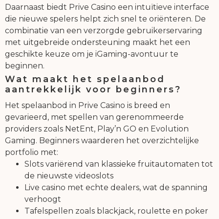
Daarnaast biedt Prive Casino een intuïtieve interface
die nieuwe spelers helpt zich snel te oriënteren. De
combinatie van een verzorgde gebruikerservaring
met uitgebreide ondersteuning maakt het een
geschikte keuze om je iGaming-avontuur te
beginnen.
Wat maakt het spelaanbod
aantrekkelijk voor beginners?
Het spelaanbod in Prive Casino is breed en
gevarieerd, met spellen van gerenommeerde
providers zoals NetEnt, Play’n GO en Evolution
Gaming. Beginners waarderen het overzichtelijke
portfolio met:
Slots variërend van klassieke fruitautomaten tot
de nieuwste videoslots
Live casino met echte dealers, wat de spanning
verhoogt
Tafelspellen zoals blackjack, roulette en poker