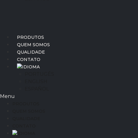
PRODUTOS
QUEM SOMOS
QUALIDADE
CONTATO
IDIOMA
PORTUGÊS
ENGLISH
ESPAÑOL
Menu
PRODUTOS
QUEM SOMOS
QUALIDADE
CONTATO
IDIOMA