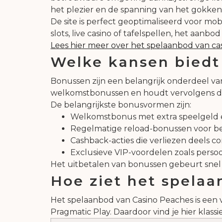
het plezier en de spanning van het gokken
De site is perfect geoptimaliseerd voor mobi
slots, live casino of tafelspellen, het aanb
Lees hier meer over het spelaanbod van ca
Welke kansen biedt
Bonussen zijn een belangrijk onderdeel va
welkomstbonussen en houdt vervolgens de 
De belangrijkste bonusvormen zijn:
Welkomstbonus met extra speelgeld en
Regelmatige reload-bonussen voor be
Cashback-acties die verliezen deels 
Exclusieve VIP-voordelen zoals perso
Het uitbetalen van bonussen gebeurt snel 
Hoe ziet het spelaa
Het spelaanbod van Casino Peaches is een
Pragmatic Play. Daardoor vind je hier klass