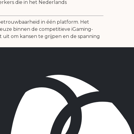
erkers die in het Nederlands
betrouwbaarheid in één platform. Het
keuze binnen de competitieve iGaming-
t uit om kansen te grijpen en de spanning