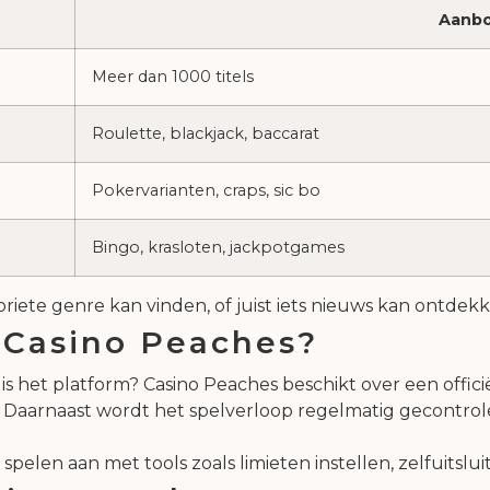
Aanb
Meer dan 1000 titels
Roulette, blackjack, baccarat
Pokervarianten, craps, sic bo
Bingo, krasloten, jackpotgames
voriete genre kan vinden, of juist iets nieuws kan ontdek
 Casino Peaches?
ig is het platform? Casino Peaches beschikt over een offic
 Daarnaast wordt het spelverloop regelmatig gecontrol
elen aan met tools zoals limieten instellen, zelfuitslui