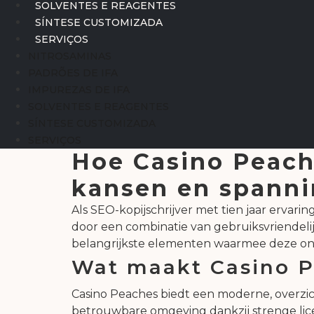
SOLVENTES E REAGENTES
SÍNTESE CUSTOMIZADA
SERVIÇOS
NITROSAMINAS
PADRÕES DE IFA
IMPUREZAS DE IFA
SOLVENTES E REAGENTES
SÍNTESE CUSTOMIZADA
SERVIÇOS
Hoe Casino Peache
kansen en spann
Als SEO-kopijschrijver met tien jaar ervari
door een combinatie van gebruiksvriendeli
belangrijkste elementen waarmee deze onli
Wat maakt Casino P
Casino Peaches biedt een moderne, overzich
betrouwbare omgeving dankzij strenge lice