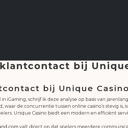
 klantcontact bij Uniqu
tcontact bij Unique Casin
in iGaming, schrijf ik deze analyse op basis van jarenlan
 waar de concurrentie tussen online casino’s stevig is, i
lers. Unique Casino biedt een modern en efficiënt serv
land.com
valt direct op dat spelers meerdere communica