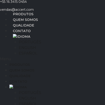
+55 16 3415 0454
Ir
para
vendas@accert.com
o
PRODUTOS
conteúdo
QUEM SOMOS
QUALIDADE
CONTATO
IDIOMA
PORTUGÊS
ENGLISH
ESPAÑOL
Menu
PRODUTOS
QUEM SOMOS
QUALIDADE
CONTATO
IDIOMA
PORTUGÊS
ENGLISH
ESPAÑOL