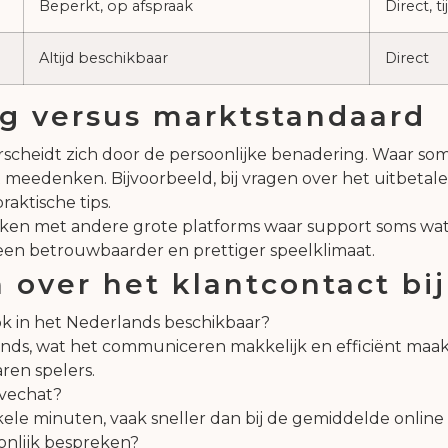
Beperkt, op afspraak
Direct, 
Altijd beschikbaar
Direct
ng versus marktstandaard
scheidt zich door de persoonlijke benadering. Waar so
meedenken. Bijvoorbeeld, bij vragen over het uitbetalen
raktische tips.
ken met andere grote platforms waar support soms wat a
n een betrouwbaarder en prettiger speelklimaat.
 over het klantcontact bi
ook in het Nederlands beschikbaar?
ands, wat het communiceren makkelijk en efficiënt maakt.
ren spelers.
ivechat?
le minuten, vaak sneller dan bij de gemiddelde online c
onlijk bespreken?