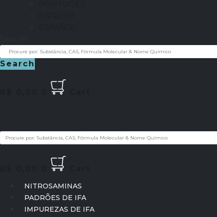
PORTUGÊS
ENGLISH
ESPAÑOL
Search
Search
R$
0,00
0
Cart
R$
0,00
0
Cart
NITROSAMINAS
PADRÕES DE IFA
IMPUREZAS DE IFA