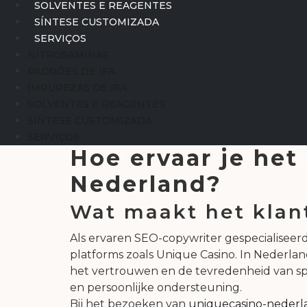
SOLVENTES E REAGENTES
SÍNTESE CUSTOMIZADA
SERVIÇOS
NITROSAMINAS
PADRÕES DE IFA
IMPUREZAS DE IFA
SOLVENTES E REAGENTES
SÍNTESE CUSTOMIZADA
SERVIÇOS
Hoe ervaar je het
Nederland?
Wat maakt het klan
Als ervaren SEO-copywriter gespecialiseerd 
platforms zoals Unique Casino. In Nederland,
het vertrouwen en de tevredenheid van spe
en persoonlijke ondersteuning.
Bij het bezoeken van
uniquecasino-neder