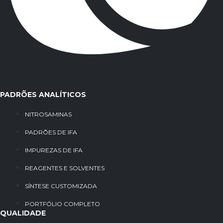
PADRÕES ANALÍTICOS
NITROSAMINAS
PADRÕES DE IFA
IMPUREZAS DE IFA
REAGENTES E SOLVENTES
SÍNTESE CUSTOMIZADA
PORTFÓLIO COMPLETO
QUALIDADE