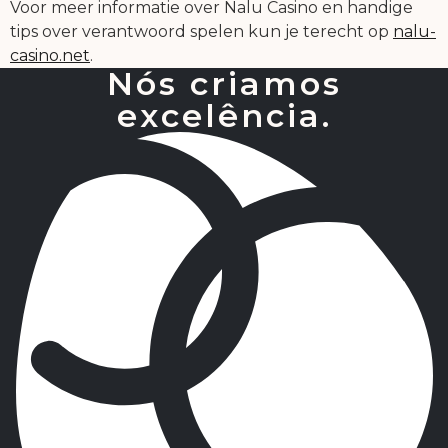
Voor meer informatie over Nalu Casino en handige
tips over verantwoord spelen kun je terecht op
nalu-
casino.net
.
Nós criamos
excelência.