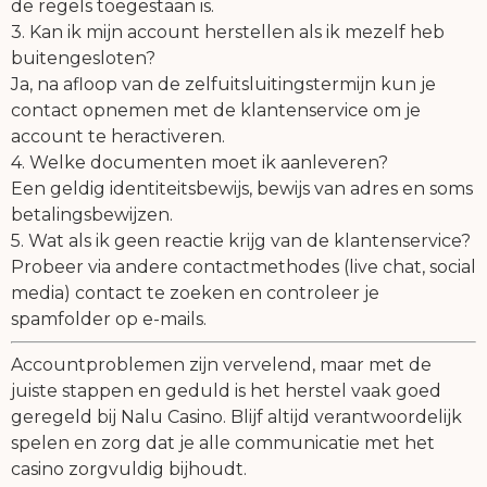
de regels toegestaan is.
3. Kan ik mijn account herstellen als ik mezelf heb
buitengesloten?
Ja, na afloop van de zelfuitsluitingstermijn kun je
contact opnemen met de klantenservice om je
account te heractiveren.
4. Welke documenten moet ik aanleveren?
Een geldig identiteitsbewijs, bewijs van adres en soms
betalingsbewijzen.
5. Wat als ik geen reactie krijg van de klantenservice?
Probeer via andere contactmethodes (live chat, social
media) contact te zoeken en controleer je
spamfolder op e-mails.
Accountproblemen zijn vervelend, maar met de
juiste stappen en geduld is het herstel vaak goed
geregeld bij Nalu Casino. Blijf altijd verantwoordelijk
spelen en zorg dat je alle communicatie met het
casino zorgvuldig bijhoudt.