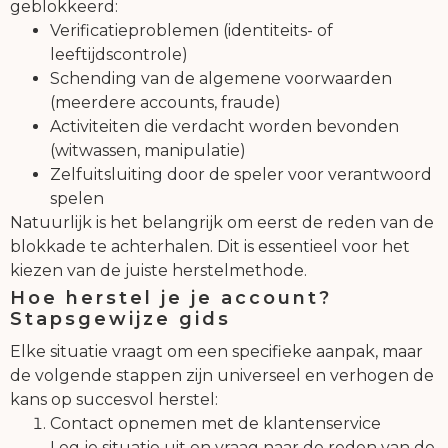
geblokkeerd:
Verificatieproblemen (identiteits- of
leeftijdscontrole)
Schending van de algemene voorwaarden
(meerdere accounts, fraude)
Activiteiten die verdacht worden bevonden
(witwassen, manipulatie)
Zelfuitsluiting door de speler voor verantwoord
spelen
Natuurlijk is het belangrijk om eerst de reden van de
blokkade te achterhalen. Dit is essentieel voor het
kiezen van de juiste herstelmethode.
Hoe herstel je je account?
Stapsgewijze gids
Elke situatie vraagt om een specifieke aanpak, maar
de volgende stappen zijn universeel en verhogen de
kans op succesvol herstel:
Contact opnemen met de klantenservice
Leg je situatie uit en vraag naar de reden van de