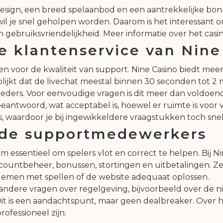
design, een breed spelaanbod en een aantrekkelijke bonus
l je snel geholpen worden. Daarom is het interessant om
 gebruiksvriendelijkheid. Meer informatie over het casin
e klantenservice van Nine
oren voor de kwaliteit van support. Nine Casino biedt mee
 blijkt dat de livechat meestal binnen 30 seconden tot
bieders. Voor eenvoudige vragen is dit meer dan voldoen
antwoord, wat acceptabel is, hoewel er ruimte is voor
s, waardoor je bij ingewikkeldere vraagstukken toch snel
 de supportmedewerkers
am essentieel om spelers vlot en correct te helpen. Bij
 accountbeheer, bonussen, stortingen en uitbetalingen. Z
lemen met spellen of de website adequaat oplossen.
andere vragen over regelgeving, bijvoorbeeld over de 
Dit is een aandachtspunt, maar geen dealbreaker. Over 
ofessioneel zijn.