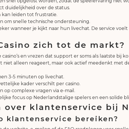
en snel opgelost worden, zodat de speelervaring niet wo
ct duidelijkheid over de status.
n leiden tot frustratie.
en om snelle technische ondersteuning.
er wanneer je kijkt naar hun livechat. De service voelt 
asino zich tot de markt?
asino’s en vrezen dat support er soms als laatste bij kom
niet alleen reageert, maar ook actief meedenkt met de
en 3-5 minuten op livechat.
telijke kader verschilt per casino.
en op complexe vragen via e-mail.
lijke focus op Nederlandstalige spelers en een solide bl
 over klantenservice bij 
o klantenservice bereiken?