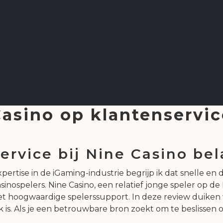
asino op klantenservic
rvice bij Nine Casino bel
pertise in de iGaming-industrie begrijp ik dat snelle en
asinospelers. Nine Casino, een relatief jonge speler op 
t hoogwaardige spelerssupport. In deze review duiken 
s. Als je een betrouwbare bron zoekt om te beslissen of 