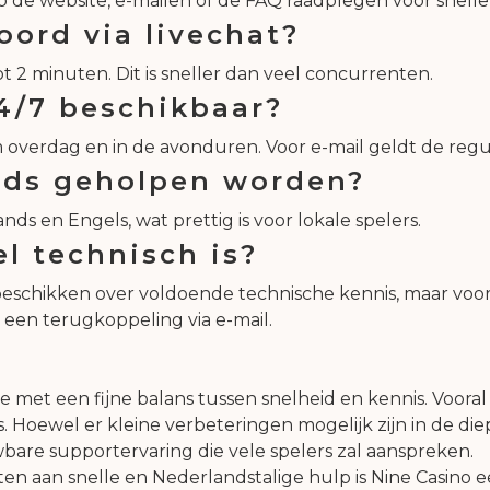
p de website, e-mailen of de FAQ raadplegen voor snel
oord via livechat?
2 minuten. Dit is sneller dan veel concurrenten.
24/7 beschikbaar?
ruim overdag en in de avonduren. Voor e-mail geldt de re
ands geholpen worden?
nds en Engels, wat prettig is voor lokale spelers.
el technisch is?
eschikken over voldoende technische kennis, maar vo
 een terugkoppeling via e-mail.
e met een fijne balans tussen snelheid en kennis. Vooral 
Hoewel er kleine verbeteringen mogelijk zijn in de di
bare supportervaring die vele spelers zal aanspreken.
 aan snelle en Nederlandstalige hulp is Nine Casino een