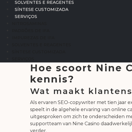
SOLVENTES E REAGENTES
SÍNTESE CUSTOMIZADA
SERVIÇOS
NITROSAMINAS
PADRÕES DE IFA
IMPUREZAS DE IFA
SOLVENTES E REAGENTES
SÍNTESE CUSTOMIZADA
SERVIÇOS
Hoe scoort Nine C
kennis?
Wat maakt klantense
Als ervaren SEO-copywriter met tien jaar ex
speelt in de algehele ervaring van online c
uitgesproken om zich te onderscheiden me
supportteam van Nine Casino daadwerkelijk i
verder.