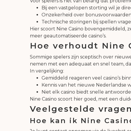
Voor spelers is het van belang dat problem
Bij een vastgelopen storting wil je dire
Onzekerheid over bonusvoorwaarden ka
Technische storingen bij spellen vrag
Hier scoort Nine Casino bovengemiddeld, zek
meer geautomatiseerde casino’s.
Hoe verhoudt Nine C
Sommige spelers zijn sceptisch over nieuwe c
nemen met een adequaat en snel team, dat 
In vergelijking:
Gemiddeld reageren veel casino’s binn
Kennis van het nieuwe Nederlandse wet
Niet elk casino biedt snelle antwoord
Nine Casino scoort hier goed, met een duide
Veelgestelde vragen
Hoe kan ik Nine Casin