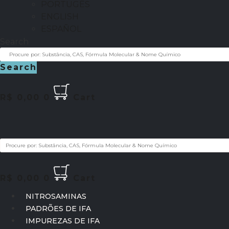
PORTUGÊS
ENGLISH
ESPAÑOL
Search
Search
R$
0,00
0
Cart
R$
0,00
0
Cart
NITROSAMINAS
PADRÕES DE IFA
IMPUREZAS DE IFA