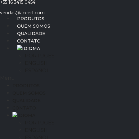
+55 16 3415 0454
Ir
para
vendas@accert.com
o
PRODUTOS
conteúdo
QUEM SOMOS
QUALIDADE
CONTATO
IDIOMA
PORTUGÊS
ENGLISH
ESPAÑOL
Menu
PRODUTOS
QUEM SOMOS
QUALIDADE
CONTATO
IDIOMA
PORTUGÊS
ENGLISH
ESPAÑOL