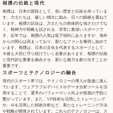
相撲の伝統と現代
相撲は、日本の国技として、長い歴史と伝統を持っていま
す。力士たちは、厳しい稽古に励み、日々の鍛錬を重ねて
います。相撲の試合は、力士たちの肉体的な強さだけでな
く、精神力や戦略も試される、非常に奥深いスポーツで
す。近年では、相撲の人気は低下傾向にありますが、海外
からの関心は高まっており、新たなファンを獲得し始めて
います。相撲は、日本の文化を代表するスポーツとして、
今後も大切に守り続けていく必要があります。相撲の伝統
と現代的な要素を融合させ、新たな魅力を創り出すことが
重要です。
スポーツとテクノロジーの融合
現代のスポーツ界では、テクノロジーの導入が急速に進ん
でいます。ウェアラブルデバイスやデータ分析ツールを活
用することで、選手のパフォーマンス向上や怪我の予防に
繋がっています。また、VR技術を活用したトレーニング
や、AIを活用した戦術分析など、新たなトレーニング方法
や戦略が開発されています。これらのテクノロジーは、ス