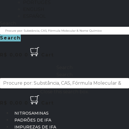
PORTUGÊS
ENGLISH
ESPAÑOL
Search
Search
R$
0,00
0
Cart
Search
Search
Close this search box.
R$
0,00
0
Cart
NITROSAMINAS
PADRÕES DE IFA
IMPUREZAS DE IFA