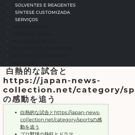
SOLVENTES E REAGENTES
SÍNTESE CUSTOMIZADA
SERVIÇOS
NITROSAMINAS
PADRÕES DE IFA
IMPUREZAS DE IFA
SOLVENTES E REAGENTES
SÍNTESE CUSTOMIZADA
SERVIÇOS
白熱的な試合と
https://japan-news-
collection.net/category/sp
の感動を追う
白熱的な試合とhttps://japan-news-
collection.net/category/sportsの感
動を追う
プロ野球の熱狂とドラマ