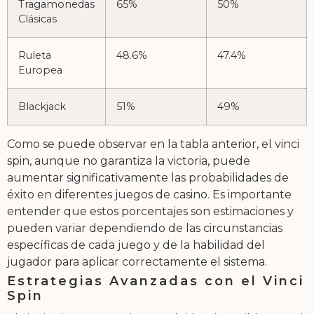
Tragamonedas
65%
50%
Clásicas
Ruleta
48.6%
47.4%
Europea
Blackjack
51%
49%
Como se puede observar en la tabla anterior, el vinci
spin, aunque no garantiza la victoria, puede
aumentar significativamente las probabilidades de
éxito en diferentes juegos de casino. Es importante
entender que estos porcentajes son estimaciones y
pueden variar dependiendo de las circunstancias
específicas de cada juego y de la habilidad del
jugador para aplicar correctamente el sistema.
Estrategias Avanzadas con el Vinci
Spin