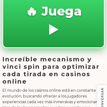
🔥 Juega
▶️
Increíble mecanismo y
vinci spin para optimizar
cada tirada en casinos
online
VAMOS CONVERSAR
El mundo de los casinos online está en constante
evolución, buscando ofrecer a los jugadores
experiencias cada vez más inmersivas y emocionantes.