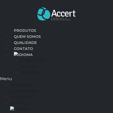
PRODUTOS
QUEM SOMOS
QUALIDADE
CONTATO
IDIOMA
PORTUGÊS
ENGLISH
ESPAÑOL
Menu
PRODUTOS
QUEM SOMOS
QUALIDADE
CONTATO
IDIOMA