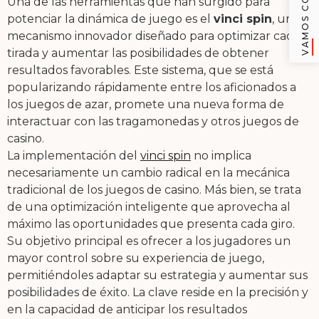
Una de las herramientas que han surgido para
potenciar la dinámica de juego es el
vinci spin
, un
mecanismo innovador diseñado para optimizar cada
tirada y aumentar las posibilidades de obtener
resultados favorables. Este sistema, que se está
popularizando rápidamente entre los aficionados a
los juegos de azar, promete una nueva forma de
interactuar con las tragamonedas y otros juegos de
casino.
La implementación del
vinci spin
no implica
necesariamente un cambio radical en la mecánica
tradicional de los juegos de casino. Más bien, se trata
de una optimización inteligente que aprovecha al
máximo las oportunidades que presenta cada giro.
Su objetivo principal es ofrecer a los jugadores un
mayor control sobre su experiencia de juego,
permitiéndoles adaptar su estrategia y aumentar sus
posibilidades de éxito. La clave reside en la precisión y
en la capacidad de anticipar los resultados