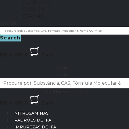
PORTUGÊS
ENGLISH
ESPAÑOL
Search
Search
R$
0,00
0
Cart
Search
Search
Close this search box.
R$
0,00
0
Cart
NITROSAMINAS
PADRÕES DE IFA
IMPUREZAS DE IFA