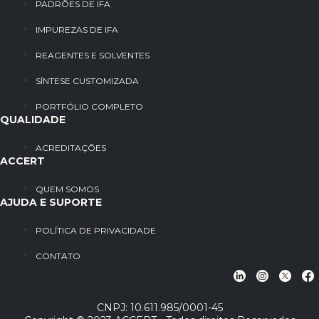
PADRÕES DE IFA
IMPUREZAS DE IFA
REAGENTES E SOLVENTES
SÍNTESE CUSTOMIZADA
PORTFÓLIO COMPLETO
QUALIDADE
ACREDITAÇÕES
ACCERT
QUEM SOMOS
AJUDA E SUPORTE
POLÍTICA DE PRIVACIDADE
CONTATO
CNPJ: 10.611.985/0001-45