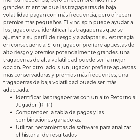
grandes, mientras que las tragaperras de baja
volatilidad pagan con más frecuencia, pero ofrecen
premios más pequeños. El vinci spin puede ayudar a
los jugadores a identificar las tragaperras que se
ajustan a su perfil de riesgo y a adaptar su estrategia
en consecuencia. Si un jugador prefiere apuestas de
alto riesgo y premios potencialmente grandes, una
tragaperras de alta volatilidad puede ser la mejor
opción. Por otro lado, si un jugador prefiere apuestas
más conservadoras y premios más frecuentes, una
tragaperras de baja volatilidad puede ser más
adecuada.
Identificar las tragaperras con un alto Retorno al
Jugador (RTP).
Comprender la tabla de pagos y las
combinaciones ganadoras.
Utilizar herramientas de software para analizar
el historial de resultados.