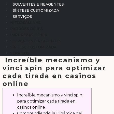
SOLVENTES E REAGENTES
SÍNTESE CUSTOMIZADA
SERVIÇOS
NITROSAMINAS
PADRÕES DE IFA
IMPUREZAS DE IFA
SOLVENTES E REAGENTES
SÍNTESE CUSTOMIZADA
SERVIÇOS
Increíble mecanismo y
vinci spin para optimizar
cada tirada en casinos
online
Increíble mecanismo y vinci spin
para optimizar cada tirada en
casinos online
Comprendiendo la Dinámica del