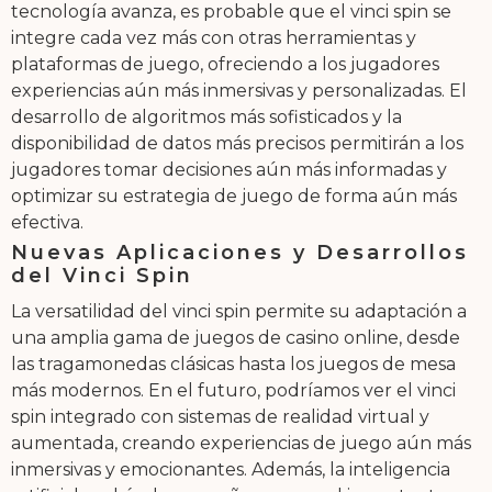
tecnología avanza, es probable que el vinci spin se
integre cada vez más con otras herramientas y
plataformas de juego, ofreciendo a los jugadores
experiencias aún más inmersivas y personalizadas. El
desarrollo de algoritmos más sofisticados y la
disponibilidad de datos más precisos permitirán a los
jugadores tomar decisiones aún más informadas y
optimizar su estrategia de juego de forma aún más
efectiva.
Nuevas Aplicaciones y Desarrollos
del Vinci Spin
La versatilidad del vinci spin permite su adaptación a
una amplia gama de juegos de casino online, desde
las tragamonedas clásicas hasta los juegos de mesa
más modernos. En el futuro, podríamos ver el vinci
spin integrado con sistemas de realidad virtual y
aumentada, creando experiencias de juego aún más
inmersivas y emocionantes. Además, la inteligencia