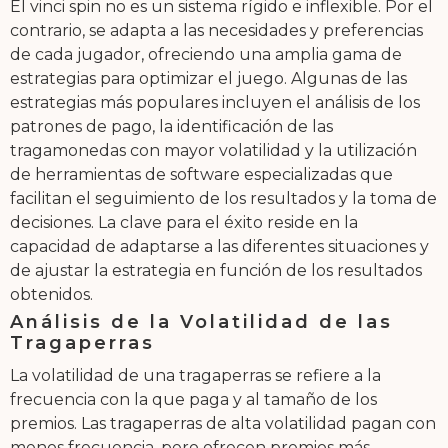
El vinci spin no es un sistema rígido e inflexible. Por el
contrario, se adapta a las necesidades y preferencias
de cada jugador, ofreciendo una amplia gama de
estrategias para optimizar el juego. Algunas de las
estrategias más populares incluyen el análisis de los
patrones de pago, la identificación de las
tragamonedas con mayor volatilidad y la utilización
de herramientas de software especializadas que
facilitan el seguimiento de los resultados y la toma de
decisiones. La clave para el éxito reside en la
capacidad de adaptarse a las diferentes situaciones y
de ajustar la estrategia en función de los resultados
obtenidos.
Análisis de la Volatilidad de las
Tragaperras
La volatilidad de una tragaperras se refiere a la
frecuencia con la que paga y al tamaño de los
premios. Las tragaperras de alta volatilidad pagan con
menos frecuencia, pero ofrecen premios más