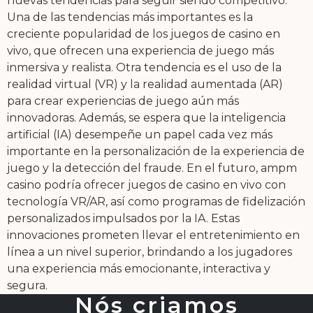
nuevas tendencias para seguir siendo competitivo.
Una de las tendencias más importantes es la
creciente popularidad de los juegos de casino en
vivo, que ofrecen una experiencia de juego más
inmersiva y realista. Otra tendencia es el uso de la
realidad virtual (VR) y la realidad aumentada (AR)
para crear experiencias de juego aún más
innovadoras. Además, se espera que la inteligencia
artificial (IA) desempeñe un papel cada vez más
importante en la personalización de la experiencia de
juego y la detección del fraude. En el futuro, ampm
casino podría ofrecer juegos de casino en vivo con
tecnología VR/AR, así como programas de fidelización
personalizados impulsados por la IA. Estas
innovaciones prometen llevar el entretenimiento en
línea a un nivel superior, brindando a los jugadores
una experiencia más emocionante, interactiva y
segura.
Nós criamos