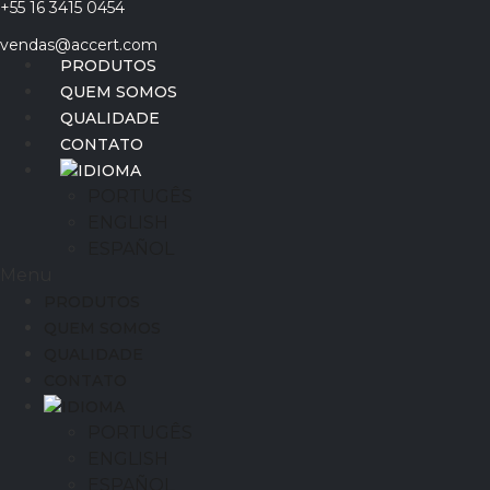
+55 16 3415 0454
Ir
para
vendas@accert.com
o
PRODUTOS
conteúdo
QUEM SOMOS
QUALIDADE
CONTATO
IDIOMA
PORTUGÊS
ENGLISH
ESPAÑOL
Menu
PRODUTOS
QUEM SOMOS
QUALIDADE
CONTATO
IDIOMA
PORTUGÊS
ENGLISH
ESPAÑOL