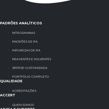
PADRÕES ANALÍTICOS
NITROSAMINAS
PADRÕES DE IFA
IMPUREZAS DE IFA
REAGENTES E SOLVENTES
SÍNTESE CUSTOMIZADA
PORTFÓLIO COMPLETO
QUALIDADE
ACREDITAÇÕES
ACCERT
QUEM SOMOS