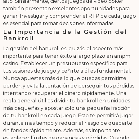
alto. Similarmente, ciertos juegos de video póker
también presentan excelentes oportunidades para
ganar. Investigar y comprender el RTP de cada juego
es esencial para tomar decisiones informadas.
La Importancia de la Gestión del
Bankroll
La gestión del bankroll es, quizás, el aspecto más
importante para tener éxito a largo plazo en ampm
casino. Establecer un presupuesto específico para
tus sesiones de juego y ceñirte a él es fundamental.
Nunca apuestes más de lo que puedas permitirte
perder, y evita la tentación de perseguir tus pérdidas
intentando recuperar el dinero rápidamente. Una
regla general útil es dividir tu bankroll en unidades
más pequeñas y apostar solo una pequeña fracción
de tu bankroll en cada juego. Esto te permitirá jugar
durante más tiempo y reducir el riesgo de quedarte
sin fondos rápidamente. Además, es importante
establecer límites de ganancias y pérdidas. Cuando