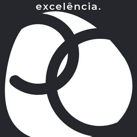
excelência.