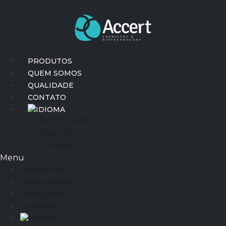
PRODUTOS
QUEM SOMOS
QUALIDADE
CONTATO
IDIOMA
PORTUGÊS
ENGLISH
ESPAÑOL
Menu
PRODUTOS
QUEM SOMOS
QUALIDADE
CONTATO
IDIOMA