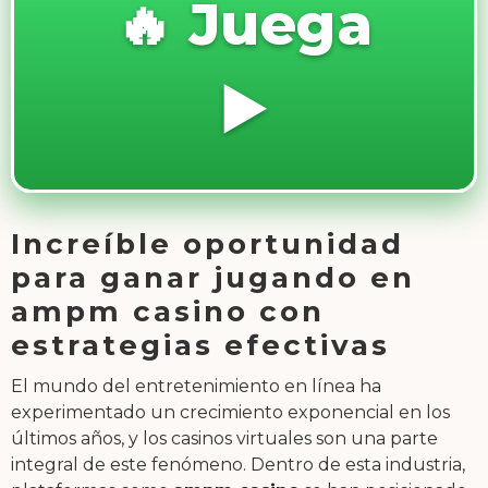
🔥 Juega
▶️
Increíble oportunidad
para ganar jugando en
ampm casino con
estrategias efectivas
El mundo del entretenimiento en línea ha
experimentado un crecimiento exponencial en los
últimos años, y los casinos virtuales son una parte
integral de este fenómeno. Dentro de esta industria,