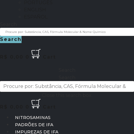
PORTUGÊS
ENGLISH
ESPAÑOL
Search
Search
R$
0,00
0
Cart
Search
Search
Close this search box.
R$
0,00
0
Cart
NITROSAMINAS
PADRÕES DE IFA
IMPUREZAS DE IFA