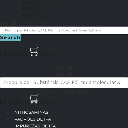
PORTUGÊS
ENGLISH
ESPAÑOL
Search
Search
R$
0,00
0
Cart
Search
Search
Close this search box.
R$
0,00
0
Cart
NITROSAMINAS
PADRÕES DE IFA
IMPUREZAS DE IFA