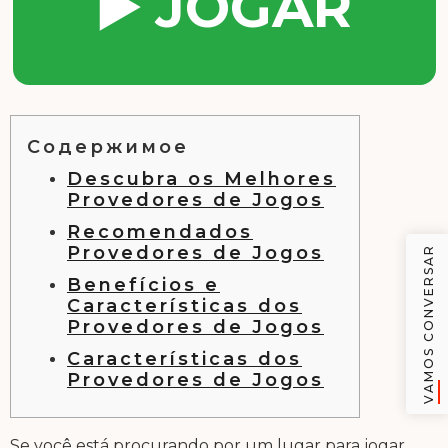
▶️ JOGAR
Содержимое
Descubra os Melhores
Provedores de Jogos
Recomendados
Provedores de Jogos
VAMOS CONVERSAR
Benefícios e
Características dos
Provedores de Jogos
Características dos
Provedores de Jogos
Se você está procurando por um lugar para jogar