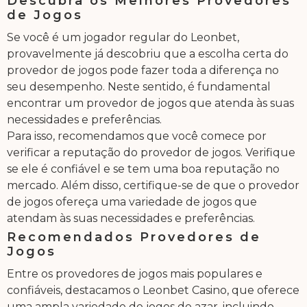
Descubra os Melhores Provedores
de Jogos
Se você é um jogador regular do Leonbet,
provavelmente já descobriu que a escolha certa do
provedor de jogos pode fazer toda a diferença no
seu desempenho. Neste sentido, é fundamental
encontrar um provedor de jogos que atenda às suas
necessidades e preferências.
Para isso, recomendamos que você comece por
verificar a reputação do provedor de jogos. Verifique
se ele é confiável e se tem uma boa reputação no
mercado. Além disso, certifique-se de que o provedor
de jogos ofereça uma variedade de jogos que
atendam às suas necessidades e preferências.
Recomendados Provedores de
Jogos
Entre os provedores de jogos mais populares e
confiáveis, destacamos o Leonbet Casino, que oferece
uma ampla variedade de jogos de azar, incluindo