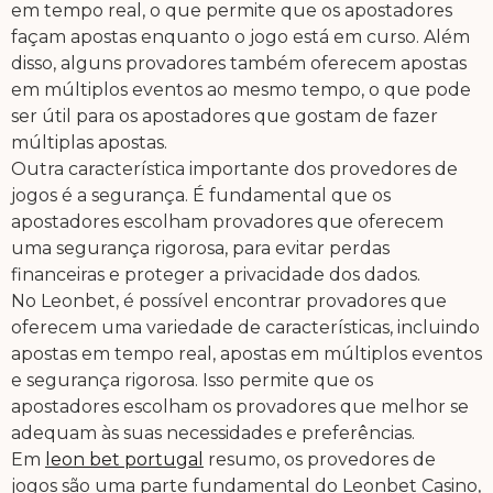
em tempo real, o que permite que os apostadores
façam apostas enquanto o jogo está em curso. Além
disso, alguns provadores também oferecem apostas
em múltiplos eventos ao mesmo tempo, o que pode
ser útil para os apostadores que gostam de fazer
múltiplas apostas.
Outra característica importante dos provedores de
jogos é a segurança. É fundamental que os
apostadores escolham provadores que oferecem
uma segurança rigorosa, para evitar perdas
financeiras e proteger a privacidade dos dados.
No Leonbet, é possível encontrar provadores que
oferecem uma variedade de características, incluindo
apostas em tempo real, apostas em múltiplos eventos
e segurança rigorosa. Isso permite que os
apostadores escolham os provadores que melhor se
adequam às suas necessidades e preferências.
Em
leon bet portugal
resumo, os provedores de
jogos são uma parte fundamental do Leonbet Casino,