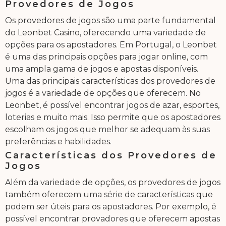
Provedores de Jogos
Os provedores de jogos são uma parte fundamental
do Leonbet Casino, oferecendo uma variedade de
opções para os apostadores. Em Portugal, o Leonbet
é uma das principais opções para jogar online, com
uma ampla gama de jogos e apostas disponíveis.
Uma das principais características dos provedores de
jogos é a variedade de opções que oferecem. No
Leonbet, é possível encontrar jogos de azar, esportes,
loterias e muito mais. Isso permite que os apostadores
escolham os jogos que melhor se adequam às suas
preferências e habilidades.
Características dos Provedores de
Jogos
Além da variedade de opções, os provedores de jogos
também oferecem uma série de características que
podem ser úteis para os apostadores. Por exemplo, é
possível encontrar provadores que oferecem apostas