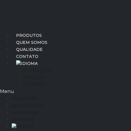
PRODUTOS
QUEM SOMOS
QUALIDADE
CONTATO
IDIOMA
PORTUGÊS
ENGLISH
ESPAÑOL
Menu
PRODUTOS
QUEM SOMOS
QUALIDADE
CONTATO
IDIOMA