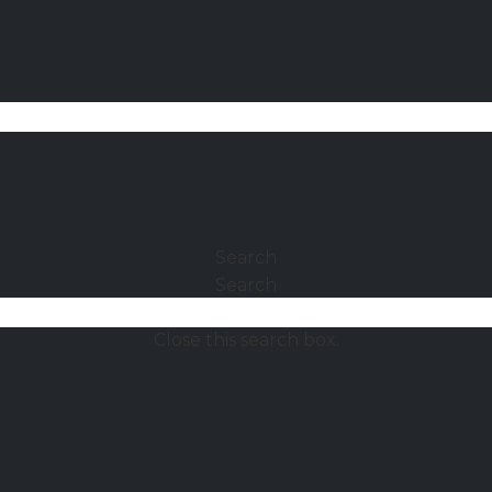
Search
Search
Close this search box.