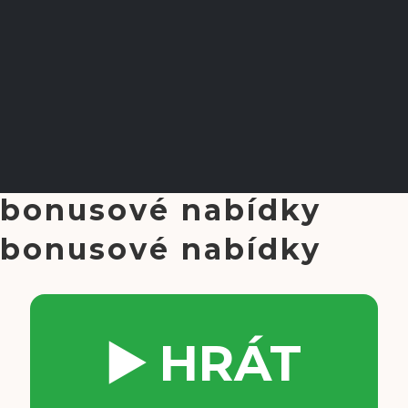
 bonusové nabídky
 bonusové nabídky
▶️ HRÁT