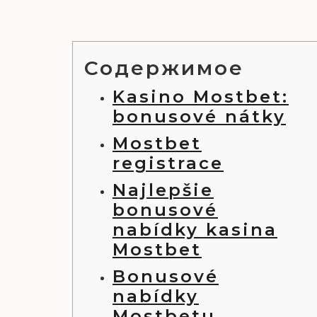
Содержимое
Kasino Mostbet:
bonusové nátky
Mostbet
registrace
Najlepšie
bonusové
nabídky kasina
Mostbet
Bonusové
nabídky
Mostbetu