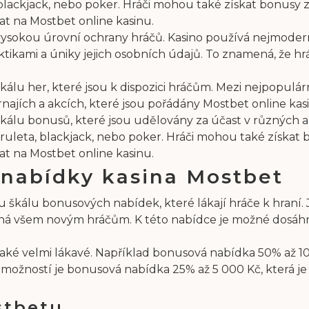
a, blackjack, nebo poker. Hráči mohou také získat bonusy 
at na Mostbet online kasinu.
ysokou úrovní ochrany hráčů. Kasino používá nejmodernějš
tikami a úniky jejich osobních údajů. To znamená, že hráč
lu her, které jsou k dispozici hráčům. Mezi nejpopulárněj
najích a akcích, které jsou pořádány Mostbet online kas
škálu bonusů, které jsou udělovány za účast v různých 
y, ruleta, blackjack, nebo poker. Hráči mohou také získat
at na Mostbet online kasinu.
 nabídky kasina Mostbet
ou škálu bonusových nabídek, které lákají hráče k hraní
pná všem novým hráčům. K této nabídce je možné dosáhn
aké velmi lákavé. Například bonusová nabídka 50% až 1
í možností je bonusová nabídka 25% až 5 000 Kč, která j
stbetu