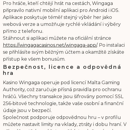
Pro hráče, kteří chtějí hrát na cestách, Wingaga
připravilo nativní mobilní aplikaci pro Android i iOS.
Aplikace poskytuje téměř stejný výběr her jako
webová verze a umožňuje rychlé vkládání i výběry
přímo z telefonu.
Stáhnout si aplikaci můžete na oficiální stránce
https://wingagacasinos.net/wingaga-app/
. Po instalaci
se přihlásíte svým běžným účtem a okamžitě získáte
přístup ke všem bonusům.
Bezpečnost, licence a odpovědná
hra
Kasino Wingaga operuje pod licencí Malta Gaming
Authority, což zaručuje přísná pravidla pro ochranu
hráčů. Všechny transakce jsou šifrovány pomocí SSL
256‑bitové technologie, takže vaše osobní a finanční
údaje jsou v bezpečí.
Společnost podporuje odpovědnou hru – v profilu
můžete nastavit limity na vklady, ztráty i dobu hraní. V