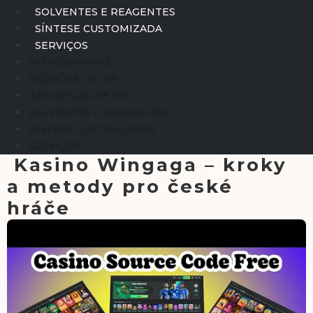
SOLVENTES E REAGENTES
SÍNTESE CUSTOMIZADA
SERVIÇOS
NITROSAMINAS
PADRÕES DE IFA
IMPUREZAS DE IFA
SOLVENTES E REAGENTES
SÍNTESE CUSTOMIZADA
SERVIÇOS
Kasino Wingaga – kroky
a metody pro české
hráče