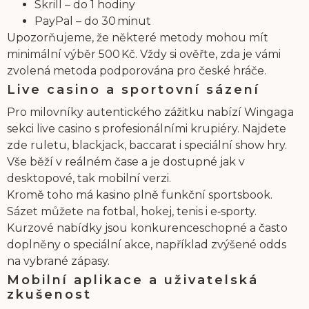
Skrill – do 1 hodiny
PayPal – do 30 minut
Upozorňujeme, že některé metody mohou mít
minimální výběr 500 Kč. Vždy si ověřte, zda je vámi
zvolená metoda podporována pro české hráče.
Live casino a sportovní sázení
Pro milovníky autentického zážitku nabízí Wingaga
sekci live casino s profesionálními krupiéry. Najdete
zde ruletu, blackjack, baccarat i speciální show hry.
Vše běží v reálném čase a je dostupné jak v
desktopové, tak mobilní verzi.
Kromě toho má kasino plně funkční sportsbook.
Sázet můžete na fotbal, hokej, tenis i e‑sporty.
Kurzové nabídky jsou konkurenceschopné a často
doplněny o speciální akce, například zvýšené odds
na vybrané zápasy.
Mobilní aplikace a uživatelská
zkušenost