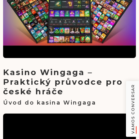
Kasino Wingaga –
Praktický průvodce pro
VAMOS CONVERSAR
české hráče
Úvod do kasina Wingaga