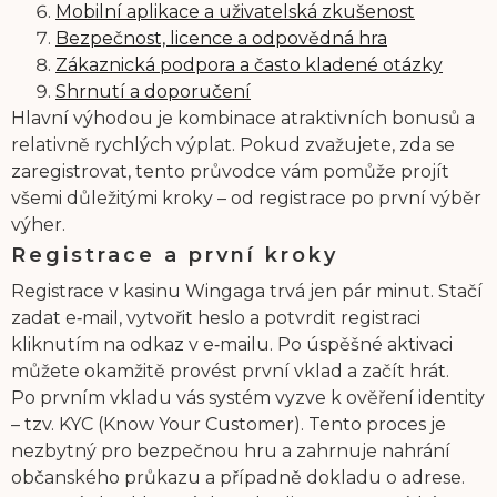
Mobilní aplikace a uživatelská zkušenost
Bezpečnost, licence a odpovědná hra
Zákaznická podpora a často kladené otázky
Shrnutí a doporučení
Hlavní výhodou je kombinace atraktivních bonusů a
relativně rychlých výplat. Pokud zvažujete, zda se
zaregistrovat, tento průvodce vám pomůže projít
všemi důležitými kroky – od registrace po první výběr
výher.
Registrace a první kroky
Registrace v kasinu Wingaga trvá jen pár minut. Stačí
zadat e‑mail, vytvořit heslo a potvrdit registraci
kliknutím na odkaz v e‑mailu. Po úspěšné aktivaci
můžete okamžitě provést první vklad a začít hrát.
Po prvním vkladu vás systém vyzve k ověření identity
– tzv. KYC (Know Your Customer). Tento proces je
nezbytný pro bezpečnou hru a zahrnuje nahrání
občanského průkazu a případně dokladu o adrese.