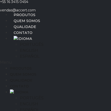
+55 16 3415 0454
Ir
para
vendas@accert.com
o
PRODUTOS
conteúdo
QUEM SOMOS
QUALIDADE
CONTATO
IDIOMA
PORTUGÊS
ENGLISH
ESPAÑOL
Menu
PRODUTOS
QUEM SOMOS
QUALIDADE
CONTATO
IDIOMA
PORTUGÊS
ENGLISH
ESPAÑOL