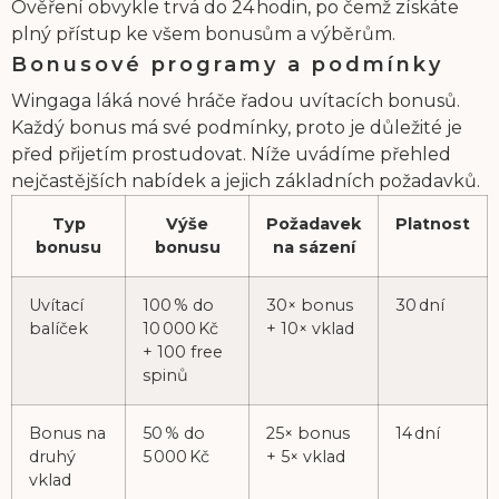
Ověření obvykle trvá do 24 hodin, po čemž získáte
plný přístup ke všem bonusům a výběrům.
Bonusové programy a podmínky
Wingaga láká nové hráče řadou uvítacích bonusů.
Každý bonus má své podmínky, proto je důležité je
před přijetím prostudovat. Níže uvádíme přehled
nejčastějších nabídek a jejich základních požadavků.
Typ
Výše
Požadavek
Platnost
bonusu
bonusu
na sázení
Uvítací
100 % do
30× bonus
30 dní
balíček
10 000 Kč
+ 10× vklad
+ 100 free
spinů
Bonus na
50 % do
25× bonus
14 dní
druhý
5 000 Kč
+ 5× vklad
vklad