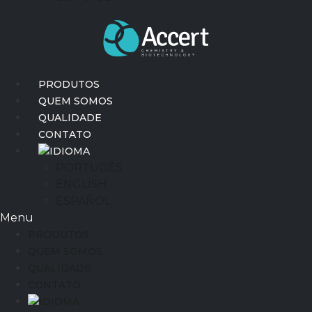
PRODUTOS
QUEM SOMOS
QUALIDADE
CONTATO
IDIOMA
PORTUGÊS
ENGLISH
ESPAÑOL
Menu
PRODUTOS
QUEM SOMOS
QUALIDADE
CONTATO
IDIOMA