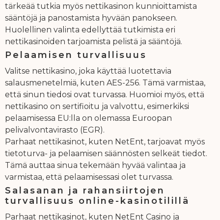
tärkeää tutkia myös nettikasinon kunnioittamista
sääntöjä ja panostamista hyvään panokseen.
Huolellinen valinta edellyttää tutkimista eri
nettikasinoiden tarjoamista pelistä ja sääntöjä.
Pelaamisen turvallisuus
Valitse nettikasino, joka käyttää luotettavia
salausmenetelmiä, kuten AES-256. Tämä varmistaa,
että sinun tiedosi ovat turvassa. Huomioi myös, että
nettikasino on sertifioitu ja valvottu, esimerkiksi
pelaamisessa EU:lla on olemassa Euroopan
pelivalvontavirasto (EGR).
Parhaat nettikasinot, kuten NetEnt, tarjoavat myös
tietoturva- ja pelaamisen säännösten selkeät tiedot.
Tämä auttaa sinua tekemään hyvää valintaa ja
varmistaa, että pelaamisessasi olet turvassa.
Salasanan ja rahansiirtojen
turvallisuus online-kasinotilillä
Parhaat nettikasinot, kuten NetEnt Casino ja