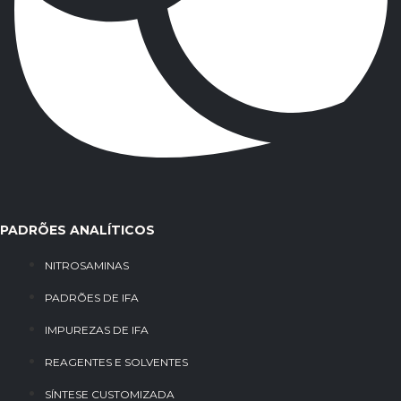
PADRÕES ANALÍTICOS
NITROSAMINAS
PADRÕES DE IFA
IMPUREZAS DE IFA
REAGENTES E SOLVENTES
SÍNTESE CUSTOMIZADA