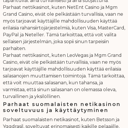
tapahtuvat aina turvallisesti ja aina suojattuna.
Parhaat nettikasinot, kuten NetEnt Casino ja Mgm
Grand Casino, eivät ole pelkästään turvallisia, vaan ne
myös tarjoavat käyttäjille mahdollisuuden käyttää
erilaisia rahansiirtojärjestelmiä, kuten Visa, MasterCard,
PayPal ja Neteller. Tämä tarkoittaa, että voit valita
sellaisen järjestelmän, joka sopii sinun tarpeisiin
parhaiten.
Parhaat nettikasinot, kuten LeoVegas ja Mgm Grand
Casino, eivät ole pelkästään turvallisia, vaan ne myös
tarjoavat käyttäjille mahdollisuuden käyttää erilaisia
salasanojen muuttamisen toimintoja. Tämä tarkoittaa,
että voit muuttaa salasanan, kun tahansa, ja
varmistaa, että sinun salasanan on olemassa oleva,
turvallinen ja yksilöllinen.
Parhaat suomalaisten netikasinon
soveltuvuus ja käyttäytyminen
Parhaat suomalaisten netikasinot, kuten Betsson ja
Yggdrasil, soveltuvat erinomaisesti kaikille pelaajille,