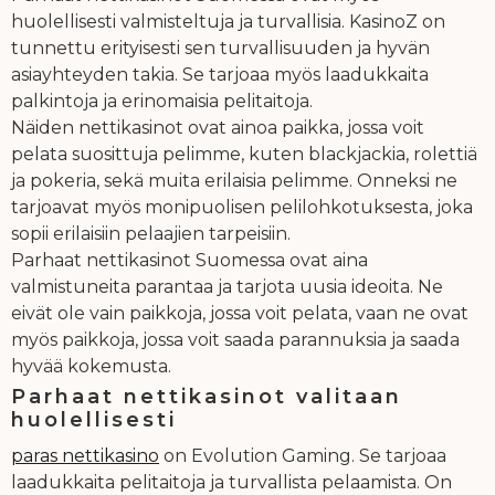
huolellisesti valmisteltuja ja turvallisia. KasinoZ on
tunnettu erityisesti sen turvallisuuden ja hyvän
asiayhteyden takia. Se tarjoaa myös laadukkaita
palkintoja ja erinomaisia pelitaitoja.
Näiden nettikasinot ovat ainoa paikka, jossa voit
pelata suosittuja pelimme, kuten blackjackia, rolettiä
ja pokeria, sekä muita erilaisia pelimme. Onneksi ne
tarjoavat myös monipuolisen pelilohkotuksesta, joka
sopii erilaisiin pelaajien tarpeisiin.
Parhaat nettikasinot Suomessa ovat aina
valmistuneita parantaa ja tarjota uusia ideoita. Ne
eivät ole vain paikkoja, jossa voit pelata, vaan ne ovat
myös paikkoja, jossa voit saada parannuksia ja saada
hyvää kokemusta.
Parhaat nettikasinot valitaan
huolellisesti
paras nettikasino
on Evolution Gaming. Se tarjoaa
laadukkaita pelitaitoja ja turvallista pelaamista. On