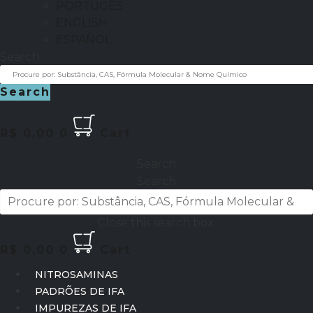
PORTUGÊS
ENGLISH
ESPAÑOL
Search
Search
R$
0,00
0
Cart
Search
Search
Close this search box.
R$
0,00
0
Cart
NITROSAMINAS
PADRÕES DE IFA
IMPUREZAS DE IFA