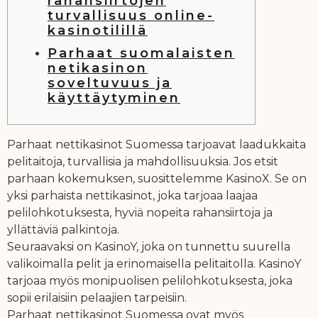
rahansiirtojen
turvallisuus online-
kasinotilillä
Parhaat suomalaisten
netikasinon
soveltuvuus ja
käyttäytyminen
Parhaat nettikasinot Suomessa tarjoavat laadukkaita
pelitaitoja, turvallisia ja mahdollisuuksia. Jos etsit
parhaan kokemuksen, suosittelemme KasinoX. Se on
yksi parhaista nettikasinot, joka tarjoaa laajaa
pelilohkotuksesta, hyviä nopeita rahansiirtoja ja
yllättäviä palkintoja.
Seuraavaksi on KasinoY, joka on tunnettu suurella
valikoimalla pelit ja erinomaisella pelitaitolla. KasinoY
tarjoaa myös monipuolisen pelilohkotuksesta, joka
sopii erilaisiin pelaajien tarpeisiin.
Parhaat nettikasinot Suomessa ovat myös