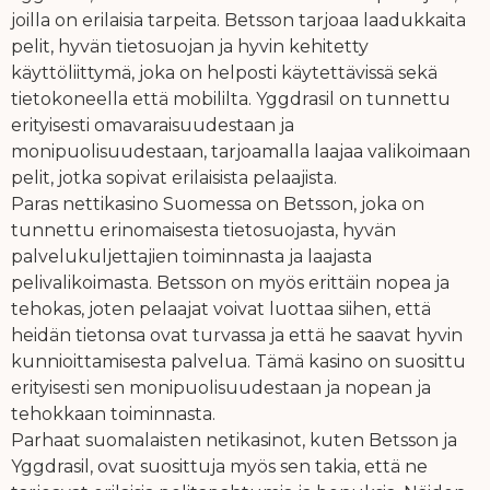
joilla on erilaisia tarpeita. Betsson tarjoaa laadukkaita
pelit, hyvän tietosuojan ja hyvin kehitetty
käyttöliittymä, joka on helposti käytettävissä sekä
tietokoneella että mobililta. Yggdrasil on tunnettu
erityisesti omavaraisuudestaan ja
monipuolisuudestaan, tarjoamalla laajaa valikoimaan
pelit, jotka sopivat erilaisista pelaajista.
Paras nettikasino Suomessa on Betsson, joka on
tunnettu erinomaisesta tietosuojasta, hyvän
palvelukuljettajien toiminnasta ja laajasta
pelivalikoimasta. Betsson on myös erittäin nopea ja
tehokas, joten pelaajat voivat luottaa siihen, että
heidän tietonsa ovat turvassa ja että he saavat hyvin
kunnioittamisesta palvelua. Tämä kasino on suosittu
erityisesti sen monipuolisuudestaan ja nopean ja
tehokkaan toiminnasta.
Parhaat suomalaisten netikasinot, kuten Betsson ja
Yggdrasil, ovat suosittuja myös sen takia, että ne