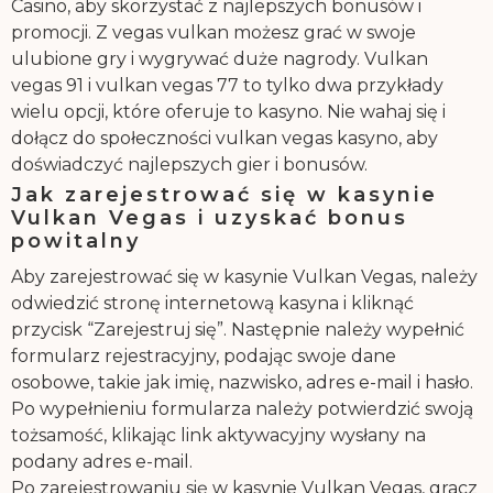
Casino, aby skorzystać z najlepszych bonusów i
promocji. Z vegas vulkan możesz grać w swoje
ulubione gry i wygrywać duże nagrody. Vulkan
vegas 91 i vulkan vegas 77 to tylko dwa przykłady
wielu opcji, które oferuje to kasyno. Nie wahaj się i
dołącz do społeczności vulkan vegas kasyno, aby
doświadczyć najlepszych gier i bonusów.
Jak zarejestrować się w kasynie
Vulkan Vegas i uzyskać bonus
powitalny
Aby zarejestrować się w kasynie Vulkan Vegas, należy
odwiedzić stronę internetową kasyna i kliknąć
przycisk “Zarejestruj się”. Następnie należy wypełnić
formularz rejestracyjny, podając swoje dane
osobowe, takie jak imię, nazwisko, adres e-mail i hasło.
Po wypełnieniu formularza należy potwierdzić swoją
tożsamość, klikając link aktywacyjny wysłany na
podany adres e-mail.
Po zarejestrowaniu się w kasynie Vulkan Vegas, gracz