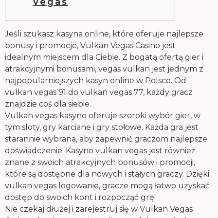
Vegas
Jeśli szukasz kasyna online, które oferuje najlepsze
bonusy i promocje, Vulkan Vegas Casino jest
idealnym miejscem dla Ciebie. Z bogatą ofertą gier i
atrakcyjnymi bonusami, vegas vulkan jest jednym z
najpopularniejszych kasyn online w Polsce. Od
vulkan vegas 91 do vulkan vegas 77, każdy gracz
znajdzie coś dla siebie.
Vulkan vegas kasyno oferuje szeroki wybór gier, w
tym sloty, gry karciane i gry stołowe. Każda gra jest
starannie wybrana, aby zapewnić graczom najlepsze
doświadczenie. Kasyno vulkan vegas jest również
znane z swoich atrakcyjnych bonusów i promocji,
które są dostępne dla nowych i stałych graczy. Dzięki
vulkan vegas logowanie, gracze mogą łatwo uzyskać
dostęp do swoich kont i rozpocząć grę.
Nie czekaj dłużej i zarejestruj się w Vulkan Vegas