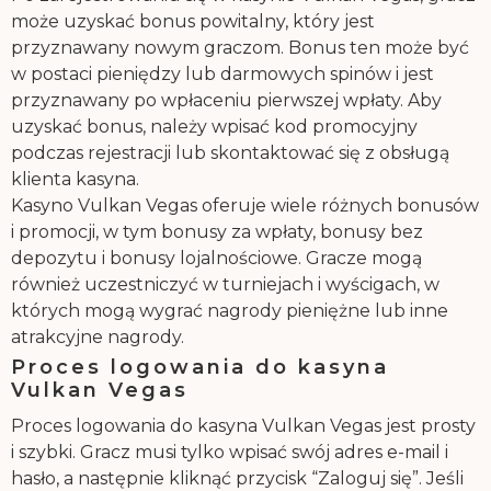
może uzyskać bonus powitalny, który jest
przyznawany nowym graczom. Bonus ten może być
w postaci pieniędzy lub darmowych spinów i jest
przyznawany po wpłaceniu pierwszej wpłaty. Aby
uzyskać bonus, należy wpisać kod promocyjny
podczas rejestracji lub skontaktować się z obsługą
klienta kasyna.
Kasyno Vulkan Vegas oferuje wiele różnych bonusów
i promocji, w tym bonusy za wpłaty, bonusy bez
depozytu i bonusy lojalnościowe. Gracze mogą
również uczestniczyć w turniejach i wyścigach, w
których mogą wygrać nagrody pieniężne lub inne
atrakcyjne nagrody.
Proces logowania do kasyna
Vulkan Vegas
Proces logowania do kasyna Vulkan Vegas jest prosty
i szybki. Gracz musi tylko wpisać swój adres e-mail i
hasło, a następnie kliknąć przycisk “Zaloguj się”. Jeśli