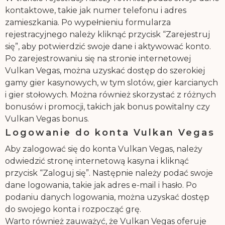
kontaktowe, takie jak numer telefonu i adres
zamieszkania. Po wypełnieniu formularza
rejestracyjnego należy kliknąć przycisk “Zarejestruj
się”, aby potwierdzić swoje dane i aktywować konto.
Po zarejestrowaniu się na stronie internetowej
Vulkan Vegas, można uzyskać dostęp do szerokiej
gamy gier kasynowych, w tym slotów, gier karcianych
i gier stołowych. Można również skorzystać z różnych
bonusów i promocji, takich jak bonus powitalny czy
Vulkan Vegas bonus.
Logowanie do konta Vulkan Vegas
Aby zalogować się do konta Vulkan Vegas, należy
odwiedzić stronę internetową kasyna i kliknąć
przycisk “Zaloguj się”. Następnie należy podać swoje
dane logowania, takie jak adres e-mail i hasło. Po
podaniu danych logowania, można uzyskać dostęp
do swojego konta i rozpocząć grę.
Warto również zauważyć, że Vulkan Vegas oferuje