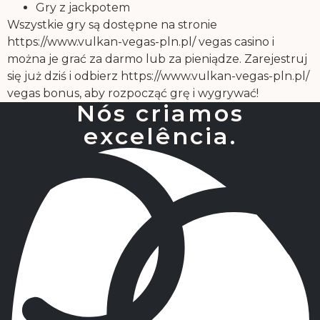
Gry z jackpotem
Wszystkie gry są dostępne na stronie
https://www.vulkan-vegas-pln.pl/ vegas casino i
można je grać za darmo lub za pieniądze. Zarejestruj
się już dziś i odbierz https://www.vulkan-vegas-pln.pl/
vegas bonus, aby rozpocząć grę i wygrywać!
Nós criamos
excelência.