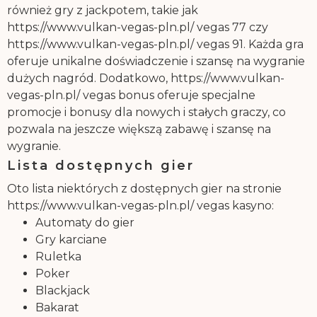
również gry z jackpotem, takie jak
https://www.vulkan-vegas-pln.pl/ vegas 77 czy
https://www.vulkan-vegas-pln.pl/ vegas 91. Każda gra
oferuje unikalne doświadczenie i szansę na wygranie
dużych nagród. Dodatkowo, https://www.vulkan-
vegas-pln.pl/ vegas bonus oferuje specjalne
promocje i bonusy dla nowych i stałych graczy, co
pozwala na jeszcze większą zabawę i szansę na
wygranie.
Lista dostępnych gier
Oto lista niektórych z dostępnych gier na stronie
https://www.vulkan-vegas-pln.pl/ vegas kasyno:
Automaty do gier
Gry karciane
Ruletka
Poker
Blackjack
Bakarat