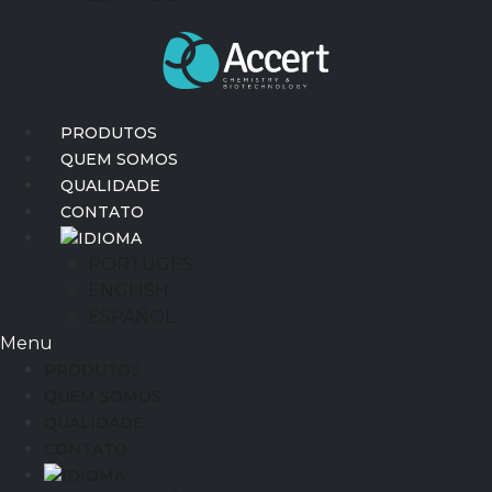
PRODUTOS
QUEM SOMOS
QUALIDADE
CONTATO
IDIOMA
PORTUGÊS
ENGLISH
ESPAÑOL
Menu
PRODUTOS
QUEM SOMOS
QUALIDADE
CONTATO
IDIOMA