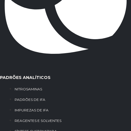
PADRÕES ANALÍTICOS
NITROSAMINAS
PADRÕES DE IFA
IMPUREZAS DE IFA
REAGENTES E SOLVENTES