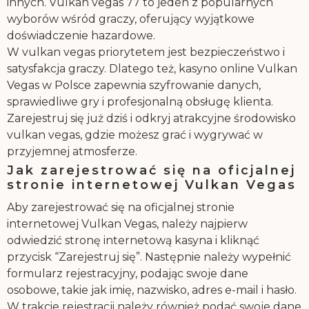
innych. Vulkan vegas 77 to jeden z popularnych
wyborów wśród graczy, oferujący wyjątkowe
doświadczenie hazardowe.
W vulkan vegas priorytetem jest bezpieczeństwo i
satysfakcja graczy. Dlatego też, kasyno online Vulkan
Vegas w Polsce zapewnia szyfrowanie danych,
sprawiedliwe gry i profesjonalną obsługę klienta.
Zarejestruj się już dziś i odkryj atrakcyjne środowisko
vulkan vegas, gdzie możesz grać i wygrywać w
przyjemnej atmosferze.
Jak zarejestrować się na oficjalnej
stronie internetowej Vulkan Vegas
Aby zarejestrować się na oficjalnej stronie
internetowej Vulkan Vegas, należy najpierw
odwiedzić stronę internetową kasyna i kliknąć
przycisk “Zarejestruj się”. Następnie należy wypełnić
formularz rejestracyjny, podając swoje dane
osobowe, takie jak imię, nazwisko, adres e-mail i hasło.
W trakcie rejestracji należy również podać swoje dane