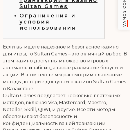
VAMOS CONVERSAR
транзакций в казино
Sultan Games
Ограничения и
условия
использования
Если вы ищете надежное и безопасное казино
для игры, то Sultan Games – это отличный выбор. В
этом казино доступны множество игровых
автоматов и таблиц, а также различные бонусы и
акции. В этом тексте мы рассмотрим платежные
методы, которые доступны в казино Sultan Games
в Казахстане.
Сultan Games предлагает несколько платежных
методов, включая Visa, Mastercard, Maestro,
Neteller, Skrill, QIWI, и другие. Все эти методы
обеспечивают безопасность и
конфиденциальность вашей транзакции.