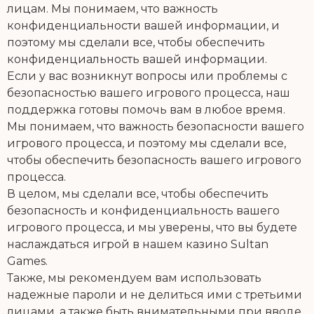
лицам. Мы понимаем, что важность
конфиденциальности вашей информации, и
поэтому мы сделали все, чтобы обеспечить
конфиденциальность вашей информации.
Если у вас возникнут вопросы или проблемы с
безопасностью вашего игрового процесса, наш
поддержка готовы помочь вам в любое время.
Мы понимаем, что важность безопасности вашего
игрового процесса, и поэтому мы сделали все,
чтобы обеспечить безопасность вашего игрового
процесса.
В целом, мы сделали все, чтобы обеспечить
безопасность и конфиденциальность вашего
игрового процесса, и мы уверены, что вы будете
наслаждаться игрой в нашем казино Sultan
Games.
Также, мы рекомендуем вам использовать
надежные пароли и не делиться ими с третьими
лицами, а также быть внимательными при вводе