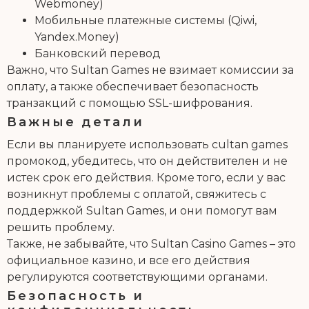
Webmoney)
Мобильные платежные системы (Qiwi,
Yandex.Money)
Банковский перевод
Важно, что Sultan Games не взимает комиссии за
оплату, а также обеспечивает безопасность
транзакций с помощью SSL-шифрования.
Важные детали
Если вы планируете использовать сultan games
промокод, убедитесь, что он действителен и не
истек срок его действия. Кроме того, если у вас
возникнут проблемы с оплатой, свяжитесь с
поддержкой Sultan Games, и они помогут вам
решить проблему.
Также, не забывайте, что Sultan Casino Games – это
официальное казино, и все его действия
регулируются соответствующими органами.
Безопасность и