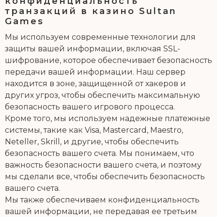
конфиденциальность
транзакций в казино Sultan
Games
Мы используем современные технологии для
защиты вашей информации, включая SSL-
шифрование, которое обеспечивает безопасность
передачи вашей информации. Наш сервер
находится в зоне, защищенной от хакеров и
других угроз, чтобы обеспечить максимальную
безопасность вашего игрового процесса.
Кроме того, мы используем надежные платежные
системы, такие как Visa, Mastercard, Maestro,
Neteller, Skrill, и другие, чтобы обеспечить
безопасность вашего счета. Мы понимаем, что
важность безопасности вашего счета, и поэтому
мы сделали все, чтобы обеспечить безопасность
вашего счета.
Мы также обеспечиваем конфиденциальность
вашей информации, не передавая ее третьим