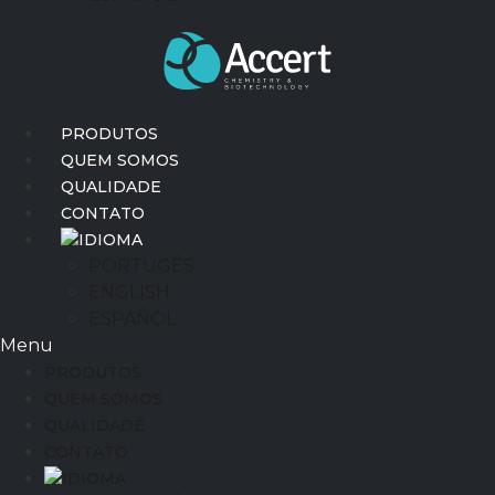
PRODUTOS
QUEM SOMOS
QUALIDADE
CONTATO
IDIOMA
PORTUGÊS
ENGLISH
ESPAÑOL
Menu
PRODUTOS
QUEM SOMOS
QUALIDADE
CONTATO
IDIOMA