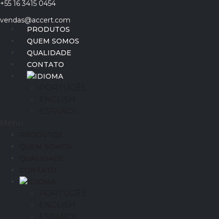
+55 16 3415 0454
Ir
para
vendas@accert.com
o
PRODUTOS
conteúdo
QUEM SOMOS
QUALIDADE
CONTATO
IDIOMA
PORTUGÊS
ENGLISH
ESPAÑOL
Menu
PRODUTOS
QUEM SOMOS
QUALIDADE
CONTATO
IDIOMA
PORTUGÊS
ENGLISH
ESPAÑOL