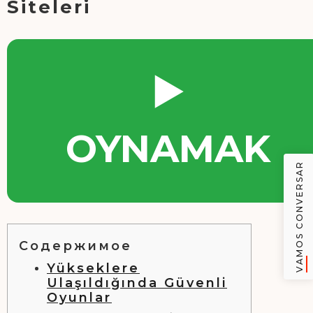
Siteleri
▶️
OYNAMAK
VAMOS CONVERSAR
Содержимое
Yükseklere
Ulaşıldığında Güvenli
Oyunlar