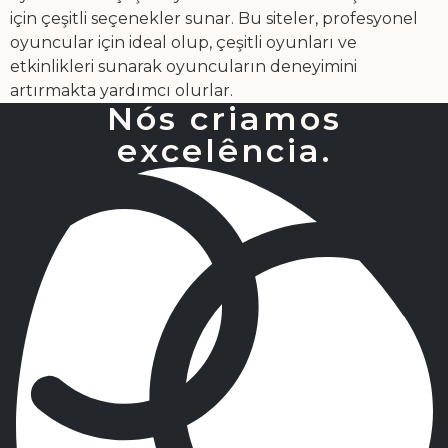
için çeşitli seçenekler sunar. Bu siteler, profesyonel
oyuncular için ideal olup, çeşitli oyunları ve
etkinlikleri sunarak oyuncuların deneyimini
artırmakta yardımcı olurlar.
Nós criamos
excelência.