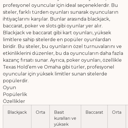
profesyonel oyuncular için ideal seçeneklerdir. Bu
siteler, farklı türden oyunları sunarak oyuncuların
ihtiyaçlarını karşılar. Bunlar arasında blackjack,
baccarat, poker ve slots gibi oyunlar yer alır.
Blackjack ve baccarat gibi kart oyunları, yüksek
limitlere sahip sitelerde en popüler oyunlardan
biridir. Bu siteler, bu oyunların özel turnuvalarını ve
etkinliklerini düzenler, bu da oyuncuların daha fazla
kazanç fırsatı sunar. Ayrıca, poker oyunları, özellikle
Texas Hold’em ve Omaha gibi türler, profesyonel
oyuncular için yüksek limitler sunan sitelerde
popülerdir.
Oyun
Popülerlik
Özellikler
Blackjack
Orta
Basit
Baccarat
Orta
kuralları ve
yüksek