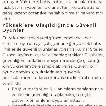
sunuyor. Yükselmiş bahis limitleri, kullanıcıların daha
fazla yatırım yapmasına olanak tanır ve bu da daha
geniş kazanç potansiyeline sahip olmalarına yardımcı
olur.
Yükseklere Ulaşıldığında Güvenli
Oyunlar
En iyi kumar siteleri yeni güncellemeleriyle her
zaman en iyisi olmaya çalışıyorlar. Eğer yüksek bahis
limitleri ile güvenli oyunlar arıyorsanız, Kumar Siteleri
Guncel sayfasını ziyaret etmeniz gerekiyor. Bu siteler,
güvenliği ve kullanıcı deneyimini önceliğe çıkardığı
için, yüksek limitlere sahip olabilirsiniz. Güvenli bir
oyun deneyimi için, sitelerin sert güvenlik
politikalarını ve kullanıcı korumasını kontrol etmeniz
önemlidir.
En iyi kumar siteleri, kullanıcıların paralarının ve
verilerinin güvenliğini sağlamak için çeşitli
güvenlik önlemlerini uygulamaktadır.