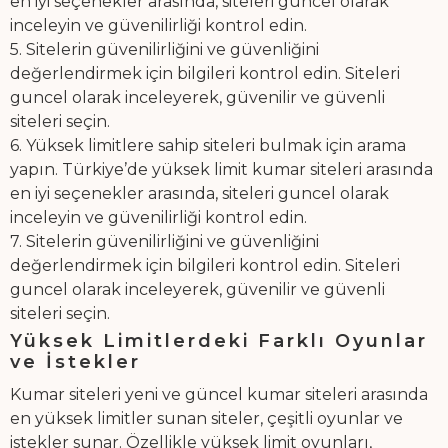
en iyi seçenekler arasında, siteleri guncel olarak
inceleyin ve güvenilirliği kontrol edin.
5. Sitelerin güvenilirliğini ve güvenliğini
değerlendirmek için bilgileri kontrol edin. Siteleri
guncel olarak inceleyerek, güvenilir ve güvenli
siteleri seçin.
6. Yüksek limitlere sahip siteleri bulmak için arama
yapın. Türkiye’de yüksek limit kumar siteleri arasında
en iyi seçenekler arasında, siteleri guncel olarak
inceleyin ve güvenilirliği kontrol edin.
7. Sitelerin güvenilirliğini ve güvenliğini
değerlendirmek için bilgileri kontrol edin. Siteleri
guncel olarak inceleyerek, güvenilir ve güvenli
siteleri seçin.
Yüksek Limitlerdeki Farklı Oyunlar
ve İstekler
Kumar siteleri yeni ve güncel kumar siteleri arasında
en yüksek limitler sunan siteler, çeşitli oyunlar ve
istekler sunar. Özellikle yüksek limit oyunları,