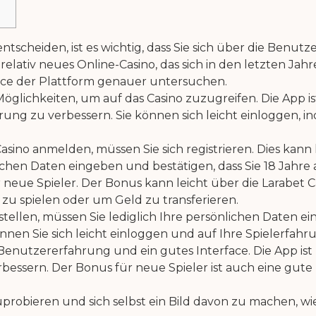
ntscheiden, ist es wichtig, dass Sie sich über die Benut
n relativ neues Online-Casino, das sich in den letzten Ja
ace der Plattform genauer untersuchen.
Möglichkeiten, um auf das Casino zuzugreifen. Die App i
hrung zu verbessern. Sie können sich leicht einloggen,
sino anmelden, müssen Sie sich registrieren. Dies kann 
ichen Daten eingeben und bestätigen, dass Sie 18 Jahre a
r neue Spieler. Der Bonus kann leicht über die Larabet 
u spielen oder um Geld zu transferieren.
tellen, müssen Sie lediglich Ihre persönlichen Daten ei
önnen Sie sich leicht einloggen und auf Ihre Spielerfahr
Benutzererfahrung und ein gutes Interface. Die App ist 
bessern. Der Bonus für neue Spieler ist auch eine gute
probieren und sich selbst ein Bild davon zu machen, w