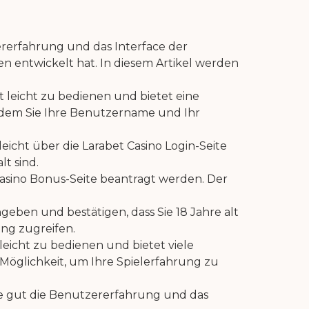
zererfahrung und das Interface der
hren entwickelt hat. In diesem Artikel werden
st leicht zu bedienen und bietet eine
 indem Sie Ihre Benutzername und Ihr
leicht über die Larabet Casino Login-Seite
lt sind.
Casino Bonus-Seite beantragt werden. Der
ngeben und bestätigen, dass Sie 18 Jahre alt
ung zugreifen.
leicht zu bedienen und bietet viele
 Möglichkeit, um Ihre Spielerfahrung zu
ie gut die Benutzererfahrung und das