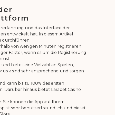
der
attform
zererfahrung und das Interface der
ren entwickelt hat. In diesem Artikel
m durchführen.
nerhalb von wenigen Minuten registrieren
tiger Faktor, wenn es um die Registrierung
n ist.
 und bietet eine Vielzahl an Spielen,
e Musik sind sehr ansprechend und sorgen
 und kann bis zu 100% des ersten
en. Darüber hinaus bietet Larabet Casino
e. Sie können die App auf Ihrem
App ist sehr benutzerfreundlich und bietet
Slots.