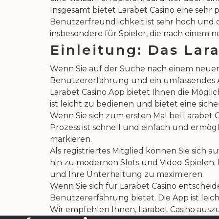
Insgesamt bietet Larabet Casino eine sehr p
Benutzerfreundlichkeit ist sehr hoch und 
insbesondere für Spieler, die nach einem 
Einleitung: Das Lar
Wenn Sie auf der Suche nach einem neuen On
Benutzererfahrung und ein umfassendes A
Larabet Casino App bietet Ihnen die Möglich
ist leicht zu bedienen und bietet eine sic
Wenn Sie sich zum ersten Mal bei Larabet 
Prozess ist schnell und einfach und ermögl
markieren.
Als registriertes Mitglied können Sie sich a
hin zu modernen Slots und Video-Spielen. 
und Ihre Unterhaltung zu maximieren.
Wenn Sie sich für Larabet Casino entscheide
Benutzererfahrung bietet. Die App ist leic
Wir empfehlen Ihnen, Larabet Casino auszu