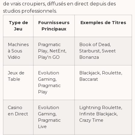
de vrais croupiers, diffusés en direct depuis des
studios professionnels.
Type de
Fournisseurs
Exemples de Titres
Jeu
Principaux
Machines
Pragmatic
Book of Dead,
à Sous
Play, NetEnt,
Starburst, Sweet
Vidéo
Play'n GO
Bonanza
Jeux de
Evolution
Blackjack, Roulette,
Table
Gaming,
Baccarat
Pragmatic
Play
Casino
Evolution
Lightning Roulette,
en Direct
Gaming,
Infinite Blackjack,
Pragmatic
Crazy Time
Live