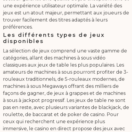
une expérience utilisateur optimale. La variété des
jeux est un atout majeur, permettant aux joueurs de
trouver facilement des titres adaptés à leurs
préférences.
Les différents types de jeux
disponibles
La sélection de jeux comprend une vaste gamme de
catégories, allant des machines à sous vidéo
classiques aux jeux de table les plus populaires. Les
amateurs de machines à sous pourront profiter de 3-
rouleaux traditionnels, de 5-rouleaux modernes, de
machines à sous Megaways offrant des milliers de
façons de gagner, de jeux à grappes et de machines
à sous à jackpot progressif. Les jeux de table ne sont
pas en reste, avec plusieurs variantes de blackjack, de
roulette, de baccarat et de poker de casino. Pour
ceux qui recherchent une expérience plus
immersive, le casino en direct propose des jeux avec