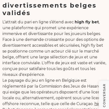
divertissements belges
validés
L’attrait du pari en ligne s’étend avec
high fly bet
,
une plateforme qui promet une expérience
immersive et divertissante pour les joueurs belges.
Face à une demande croissante pour des options de
divertissement accessibles et sécurisées, high fly bet
se positionne comme un acteur clé sur le marché
belge, offrant une large sélection de jeux et une
interface conviviale. L'offre de jeux est vaste et variée,
conçue pour satisfaire tous les goûts et tous les
niveaux d'expérience.
Le paysage du jeu en ligne en Belgique est
VAMOS CONVERSAR
réglementé par la Commission des Jeux de Hasard,
qui exige que les opérateurs disposent d'une licence
locale ou, alternativement, opèrent sous une licence
offshore reconnue, telle que celle de Curaçao.
high