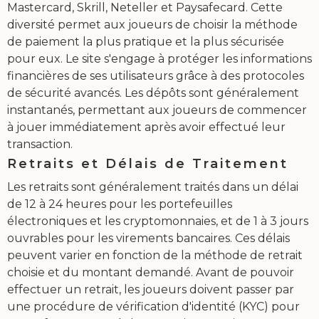
Mastercard, Skrill, Neteller et Paysafecard. Cette
diversité permet aux joueurs de choisir la méthode
de paiement la plus pratique et la plus sécurisée
pour eux. Le site s'engage à protéger les informations
financières de ses utilisateurs grâce à des protocoles
de sécurité avancés. Les dépôts sont généralement
instantanés, permettant aux joueurs de commencer
à jouer immédiatement après avoir effectué leur
transaction.
Retraits et Délais de Traitement
Les retraits sont généralement traités dans un délai
de 12 à 24 heures pour les portefeuilles
électroniques et les cryptomonnaies, et de 1 à 3 jours
ouvrables pour les virements bancaires. Ces délais
peuvent varier en fonction de la méthode de retrait
choisie et du montant demandé. Avant de pouvoir
effectuer un retrait, les joueurs doivent passer par
une procédure de vérification d'identité (KYC) pour