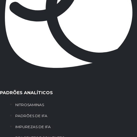
PADRÕES ANALÍTICOS
NITROSAMINAS
PADRÕES DE IFA
IMPUREZAS DE IFA