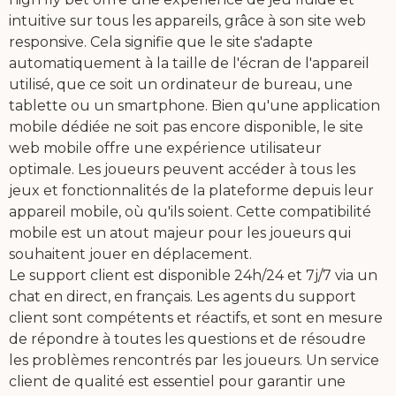
intuitive sur tous les appareils, grâce à son site web
responsive. Cela signifie que le site s'adapte
automatiquement à la taille de l'écran de l'appareil
utilisé, que ce soit un ordinateur de bureau, une
tablette ou un smartphone. Bien qu'une application
mobile dédiée ne soit pas encore disponible, le site
web mobile offre une expérience utilisateur
optimale. Les joueurs peuvent accéder à tous les
jeux et fonctionnalités de la plateforme depuis leur
appareil mobile, où qu'ils soient. Cette compatibilité
mobile est un atout majeur pour les joueurs qui
souhaitent jouer en déplacement.
Le support client est disponible 24h/24 et 7j/7 via un
chat en direct, en français. Les agents du support
client sont compétents et réactifs, et sont en mesure
de répondre à toutes les questions et de résoudre
les problèmes rencontrés par les joueurs. Un service
client de qualité est essentiel pour garantir une