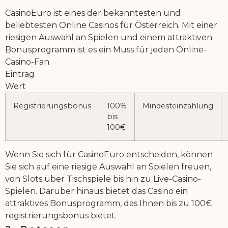
CasinoEuro ist eines der bekanntesten und
beliebtesten Online Casinos für Österreich. Mit einer
riesigen Auswahl an Spielen und einem attraktiven
Bonusprogramm ist es ein Muss für jeden Online-
Casino-Fan.
Eintrag
Wert
Registrierungsbonus
100%
Mindesteinzahlung
bis
100€
Wenn Sie sich für CasinoEuro entscheiden, können
Sie sich auf eine riesige Auswahl an Spielen freuen,
von Slots über Tischspiele bis hin zu Live-Casino-
Spielen. Darüber hinaus bietet das Casino ein
attraktives Bonusprogramm, das Ihnen bis zu 100€
registrierungsbonus bietet.