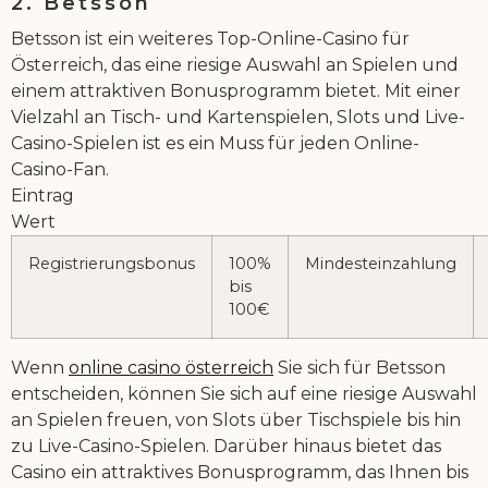
2. Betsson
Betsson ist ein weiteres Top-Online-Casino für
Österreich, das eine riesige Auswahl an Spielen und
einem attraktiven Bonusprogramm bietet. Mit einer
Vielzahl an Tisch- und Kartenspielen, Slots und Live-
Casino-Spielen ist es ein Muss für jeden Online-
Casino-Fan.
Eintrag
Wert
Registrierungsbonus
100%
Mindesteinzahlung
bis
100€
Wenn
online casino österreich
Sie sich für Betsson
entscheiden, können Sie sich auf eine riesige Auswahl
an Spielen freuen, von Slots über Tischspiele bis hin
zu Live-Casino-Spielen. Darüber hinaus bietet das
Casino ein attraktives Bonusprogramm, das Ihnen bis