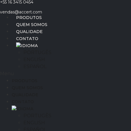
+55 16 3415 0454
Ir
para
vendas@accert.com
o
PRODUTOS
conteúdo
QUEM SOMOS
QUALIDADE
CONTATO
IDIOMA
PORTUGÊS
ENGLISH
ESPAÑOL
Menu
PRODUTOS
QUEM SOMOS
QUALIDADE
CONTATO
IDIOMA
PORTUGÊS
ENGLISH
ESPAÑOL