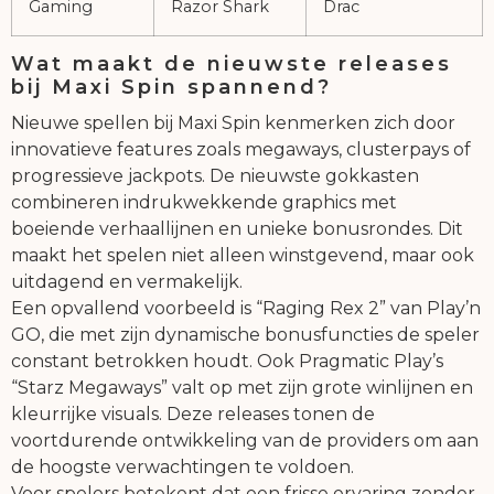
Gaming
Razor Shark
Drac
Wat maakt de nieuwste releases
bij Maxi Spin spannend?
Nieuwe spellen bij Maxi Spin kenmerken zich door
innovatieve features zoals megaways, clusterpays of
progressieve jackpots. De nieuwste gokkasten
combineren indrukwekkende graphics met
boeiende verhaallijnen en unieke bonusrondes. Dit
maakt het spelen niet alleen winstgevend, maar ook
uitdagend en vermakelijk.
Een opvallend voorbeeld is “Raging Rex 2” van Play’n
GO, die met zijn dynamische bonusfuncties de speler
constant betrokken houdt. Ook Pragmatic Play’s
“Starz Megaways” valt op met zijn grote winlijnen en
kleurrijke visuals. Deze releases tonen de
voortdurende ontwikkeling van de providers om aan
de hoogste verwachtingen te voldoen.
Voor spelers betekent dat een frisse ervaring zonder