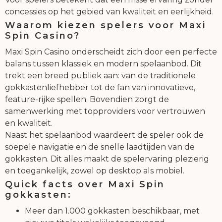
concessies op het gebied van kwaliteit en eerlijkheid.
Waarom kiezen spelers voor Maxi
Spin Casino?
Maxi Spin Casino onderscheidt zich door een perfecte
balans tussen klassiek en modern spelaanbod. Dit
trekt een breed publiek aan: van de traditionele
gokkastenliefhebber tot de fan van innovatieve,
feature-rijke spellen. Bovendien zorgt de
samenwerking met topproviders voor vertrouwen
en kwaliteit.
Naast het spelaanbod waardeert de speler ook de
soepele navigatie en de snelle laadtijden van de
gokkasten. Dit alles maakt de spelervaring plezierig
en toegankelijk, zowel op desktop als mobiel.
Quick facts over Maxi Spin
gokkasten:
Meer dan 1.000 gokkasten beschikbaar, met