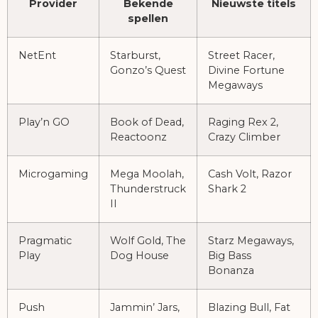
Provider
Bekende
Nieuwste titels
spellen
NetEnt
Starburst,
Street Racer,
Gonzo’s Quest
Divine Fortune
Megaways
Play’n GO
Book of Dead,
Raging Rex 2,
Reactoonz
Crazy Climber
Microgaming
Mega Moolah,
Cash Volt, Razor
Thunderstruck
Shark 2
II
Pragmatic
Wolf Gold, The
Starz Megaways,
Play
Dog House
Big Bass
Bonanza
Push
Jammin’ Jars,
Blazing Bull, Fat