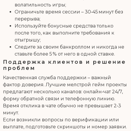
волатильность игры;
Ограничьте время сессии – 30‑45 минут без
перерыва;
Используйте бонусные средства только
после того, как выполните требования к
отыгрышу;
Следите за своим банкроллом и никогда не
ставьте более 5 % от него в одной ставке.
Поддержка клиентов и решение
проблем
Качественная служба поддержки – важный
фактор доверия. Лучшие мелстрой гейм проекты
предлагают несколько каналов: онлайн‑чат 24/7,
форму обратной связи и телефонную линию.
Время отклика в чате обычно не превышает 2‑3
минут.
Если возникли вопросы по верификации или
выплате, подготовьте скриншоты и номер заявки.