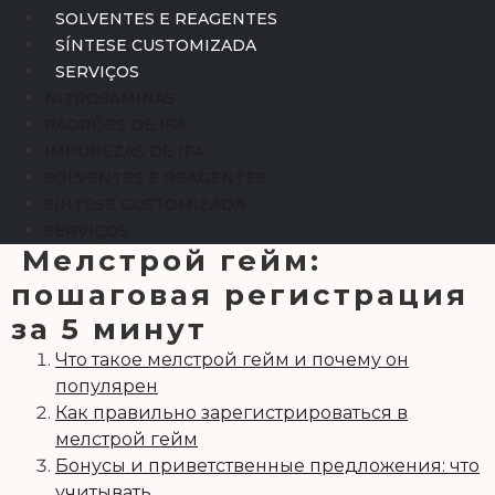
SOLVENTES E REAGENTES
SÍNTESE CUSTOMIZADA
SERVIÇOS
NITROSAMINAS
PADRÕES DE IFA
IMPUREZAS DE IFA
SOLVENTES E REAGENTES
SÍNTESE CUSTOMIZADA
SERVIÇOS
Мелстрой гейм:
пошаговая регистрация
за 5 минут
Что такое мелстрой гейм и почему он
популярен
Как правильно зарегистрироваться в
мелстрой гейм
Бонусы и приветственные предложения: что
учитывать