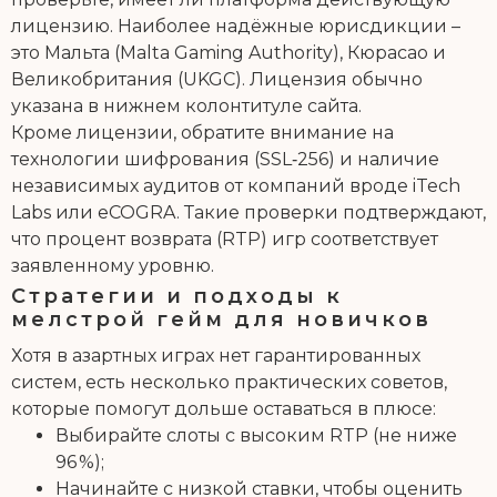
лицензию. Наиболее надёжные юрисдикции –
это Мальта (Malta Gaming Authority), Кюрасао и
Великобритания (UKGC). Лицензия обычно
указана в нижнем колонтитуле сайта.
Кроме лицензии, обратите внимание на
технологии шифрования (SSL‑256) и наличие
независимых аудитов от компаний вроде iTech
Labs или eCOGRA. Такие проверки подтверждают,
что процент возврата (RTP) игр соответствует
заявленному уровню.
Стратегии и подходы к
мелстрой гейм для новичков
Хотя в азартных играх нет гарантированных
систем, есть несколько практических советов,
которые помогут дольше оставаться в плюсе:
Выбирайте слоты с высоким RTP (не ниже
96 %);
Начинайте с низкой ставки, чтобы оценить