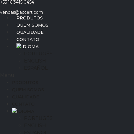
+55 16 3415 0454
Ir
para
vendas@accert.com
o
PRODUTOS
conteúdo
QUEM SOMOS
QUALIDADE
CONTATO
IDIOMA
PORTUGÊS
ENGLISH
ESPAÑOL
Menu
PRODUTOS
QUEM SOMOS
QUALIDADE
CONTATO
IDIOMA
PORTUGÊS
ENGLISH
ESPAÑOL