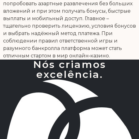
попробовать азартные развлечения без больших
вложений и при этом получать бонусы, быстрые
выплаты и мобильный доступ. Главное –
тщательно проверить лицензию, условия бонусов
и выбрать надёжный метод платежа. При
соблюдении правил ответственной игры и
разумного банкролла платформа может стать
отличным стартом в мир онлайн‑казино.
Nós criamos
excelência.