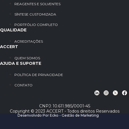
REAGENTES E SOLVENTES
SÍNTESE CUSTOMIZADA
PORTFÓLIO COMPLETO
QUALIDADE
ACREDITAÇÕES
ACCERT
QUEM SOMOS
AJUDA E SUPORTE
POLÍTICA DE PRIVACIDADE
CONTATO
CNPJ: 10.611.985/0001-45
Copyright © 2023 ACCERT - Todos direitos Reservados
Desenvolvido Por Ecko - Gestão de Marketing