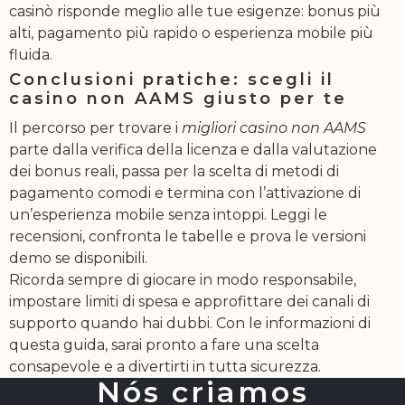
casinò risponde meglio alle tue esigenze: bonus più
alti, pagamento più rapido o esperienza mobile più
fluida.
Conclusioni pratiche: scegli il
casino non AAMS giusto per te
Il percorso per trovare i
migliori casino non AAMS
parte dalla verifica della licenza e dalla valutazione
dei bonus reali, passa per la scelta di metodi di
pagamento comodi e termina con l’attivazione di
un’esperienza mobile senza intoppi. Leggi le
recensioni, confronta le tabelle e prova le versioni
demo se disponibili.
Ricorda sempre di giocare in modo responsabile,
impostare limiti di spesa e approfittare dei canali di
supporto quando hai dubbi. Con le informazioni di
questa guida, sarai pronto a fare una scelta
consapevole e a divertirti in tutta sicurezza.
Nós criamos