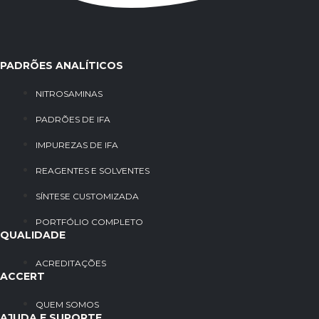
PADRÕES ANALÍTICOS
NITROSAMINAS
PADRÕES DE IFA
IMPUREZAS DE IFA
REAGENTES E SOLVENTES
SÍNTESE CUSTOMIZADA
PORTFÓLIO COMPLETO
QUALIDADE
ACREDITAÇÕES
ACCERT
QUEM SOMOS
AJUDA E SUPORTE