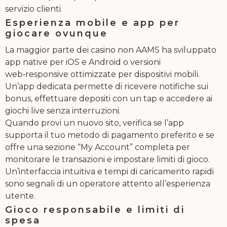
servizio clienti.
Esperienza mobile e app per
giocare ovunque
La maggior parte dei casino non AAMS ha sviluppato
app native per iOS e Android o versioni
web‑responsive ottimizzate per dispositivi mobili.
Un’app dedicata permette di ricevere notifiche sui
bonus, effettuare depositi con un tap e accedere ai
giochi live senza interruzioni.
Quando provi un nuovo sito, verifica se l’app
supporta il tuo metodo di pagamento preferito e se
offre una sezione “My Account” completa per
monitorare le transazioni e impostare limiti di gioco.
Un’interfaccia intuitiva e tempi di caricamento rapidi
sono segnali di un operatore attento all’esperienza
utente.
Gioco responsabile e limiti di
spesa