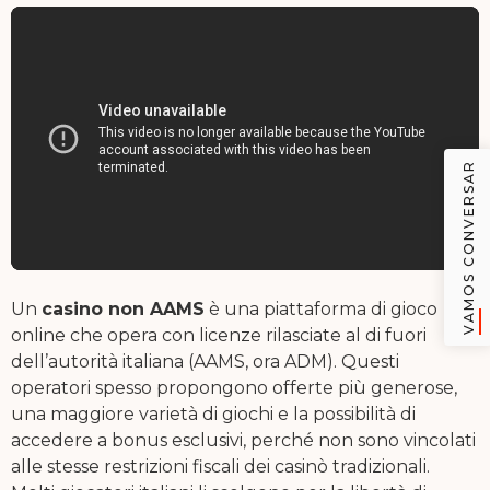
VAMOS CONVERSAR
Un
casino non AAMS
è una piattaforma di gioco
online che opera con licenze rilasciate al di fuori
dell’autorità italiana (AAMS, ora ADM). Questi
operatori spesso propongono offerte più generose,
una maggiore varietà di giochi e la possibilità di
accedere a bonus esclusivi, perché non sono vincolati
alle stesse restrizioni fiscali dei casinò tradizionali.