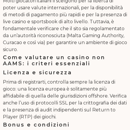
Molti giocatori italiani li scelgono per la libertà di
poter usare valute internazionali, per la disponibilità
di metodi di pagamento più rapidi e per la presenza di
live casino e sportsbook di alto livello. Tuttavia, è
fondamentale verificare che il sito sia regolamentato
da un’autorità riconosciuta (Malta Gaming Authority,
Curacao e così via) per garantire un ambiente di gioco
sicuro.
Come valutare un casino non
AAMS: i criteri essenziali
Licenza e sicurezza
Prima di registrarti, controlla sempre la licenza di
gioco: una licenza europea è solitamente più
affidabile di quella delle giurisdizioni offshore. Verifica
anche l’uso di protocolli SSL per la crittografia dei dati
e la presenza di audit indipendenti sul Return to
Player (RTP) dei giochi.
Bonus e condizioni