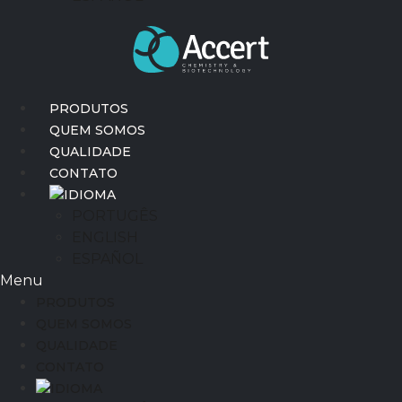
PRODUTOS
QUEM SOMOS
QUALIDADE
CONTATO
IDIOMA
PORTUGÊS
ENGLISH
ESPAÑOL
Menu
PRODUTOS
QUEM SOMOS
QUALIDADE
CONTATO
IDIOMA