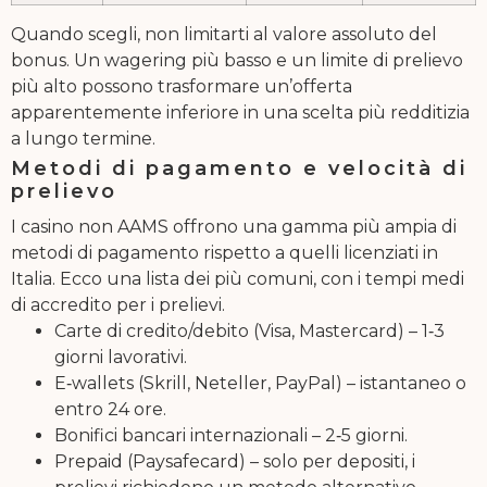
Quando scegli, non limitarti al valore assoluto del
bonus. Un wagering più basso e un limite di prelievo
più alto possono trasformare un’offerta
apparentemente inferiore in una scelta più redditizia
a lungo termine.
Metodi di pagamento e velocità di
prelievo
I casino non AAMS offrono una gamma più ampia di
metodi di pagamento rispetto a quelli licenziati in
Italia. Ecco una lista dei più comuni, con i tempi medi
di accredito per i prelievi.
Carte di credito/debito (Visa, Mastercard) – 1‑3
giorni lavorativi.
E‑wallets (Skrill, Neteller, PayPal) – istantaneo o
entro 24 ore.
Bonifici bancari internazionali – 2‑5 giorni.
Prepaid (Paysafecard) – solo per depositi, i