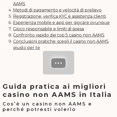
AAMS
Metodi di pagamento e velocità di prelievo
Registrazione, verifica KYC e assistenza clienti
Esperienza mobile e app per giocare ovunque
Gioco responsabile e limiti di spesa
Confronto rapido dei top 5 casino non AAMS
Conclusioni pratiche: scegli il casino non AAMS
giusto per te
Guida pratica ai migliori
casino non AAMS in Italia
Cos’è un casino non AAMS e
perché potresti volerlo