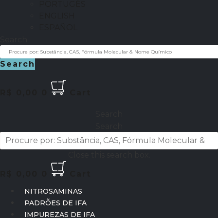
PORTUGÊS
ENGLISH
ESPAÑOL
Search
Search
R$
0,00
0
Cart
Search
Search
Close this search box.
R$
0,00
0
Cart
NITROSAMINAS
PADRÕES DE IFA
IMPUREZAS DE IFA