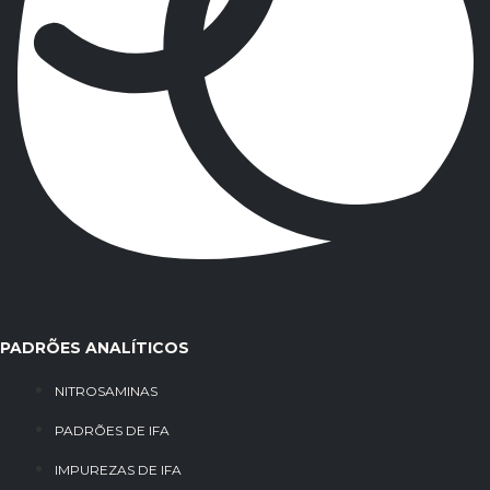
PADRÕES ANALÍTICOS
NITROSAMINAS
PADRÕES DE IFA
IMPUREZAS DE IFA