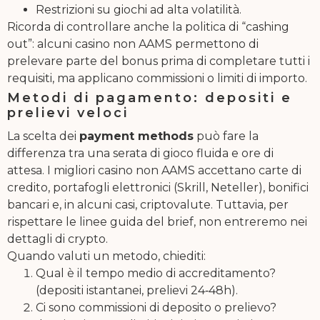
Restrizioni su giochi ad alta volatilità.
Ricorda di controllare anche la politica di “cashing
out”: alcuni casino non AAMS permettono di
prelevare parte del bonus prima di completare tutti i
requisiti, ma applicano commissioni o limiti di importo.
Metodi di pagamento: depositi e
prelievi veloci
La scelta dei
payment methods
può fare la
differenza tra una serata di gioco fluida e ore di
attesa. I migliori casino non AAMS accettano carte di
credito, portafogli elettronici (Skrill, Neteller), bonifici
bancari e, in alcuni casi, criptovalute. Tuttavia, per
rispettare le linee guida del brief, non entreremo nei
dettagli di crypto.
Quando valuti un metodo, chiediti:
Qual è il tempo medio di accreditamento?
(depositi istantanei, prelievi 24‑48h).
Ci sono commissioni di deposito o prelievo?