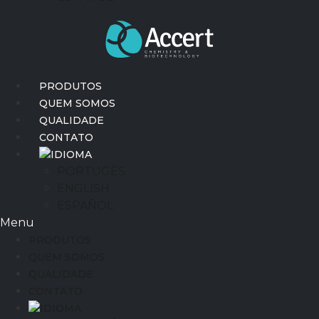
PRODUTOS
QUEM SOMOS
QUALIDADE
CONTATO
IDIOMA
PORTUGÊS
ENGLISH
ESPAÑOL
Menu
PRODUTOS
QUEM SOMOS
QUALIDADE
CONTATO
IDIOMA