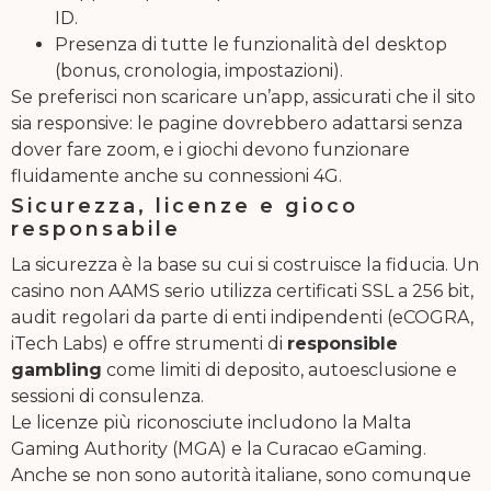
ID.
Presenza di tutte le funzionalità del desktop
(bonus, cronologia, impostazioni).
Se preferisci non scaricare un’app, assicurati che il sito
sia responsive: le pagine dovrebbero adattarsi senza
dover fare zoom, e i giochi devono funzionare
fluidamente anche su connessioni 4G.
Sicurezza, licenze e gioco
responsabile
La sicurezza è la base su cui si costruisce la fiducia. Un
casino non AAMS serio utilizza certificati SSL a 256 bit,
audit regolari da parte di enti indipendenti (eCOGRA,
iTech Labs) e offre strumenti di
responsible
gambling
come limiti di deposito, autoesclusione e
sessioni di consulenza.
Le licenze più riconosciute includono la Malta
Gaming Authority (MGA) e la Curacao eGaming.
Anche se non sono autorità italiane, sono comunque