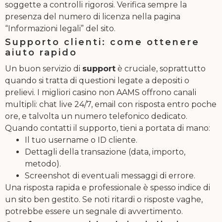
soggette a controlli rigorosi. Verifica sempre la
presenza del numero di licenza nella pagina
“Informazioni legali” del sito.
Supporto clienti: come ottenere
aiuto rapido
Un buon servizio di
support
è cruciale, soprattutto
quando si tratta di questioni legate a depositi o
prelievi. I migliori casino non AAMS offrono canali
multipli: chat live 24/7, email con risposta entro poche
ore, e talvolta un numero telefonico dedicato.
Quando contatti il supporto, tieni a portata di mano:
Il tuo username o ID cliente.
Dettagli della transazione (data, importo,
metodo).
Screenshot di eventuali messaggi di errore.
Una risposta rapida e professionale è spesso indice di
un sito ben gestito. Se noti ritardi o risposte vaghe,
potrebbe essere un segnale di avvertimento.