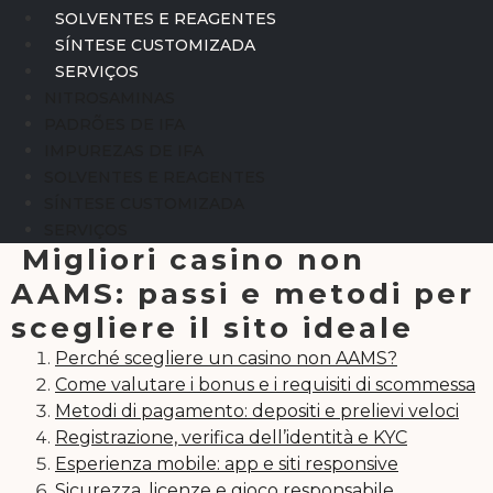
SOLVENTES E REAGENTES
SÍNTESE CUSTOMIZADA
SERVIÇOS
NITROSAMINAS
PADRÕES DE IFA
IMPUREZAS DE IFA
SOLVENTES E REAGENTES
SÍNTESE CUSTOMIZADA
SERVIÇOS
Migliori casino non
AAMS: passi e metodi per
scegliere il sito ideale
Perché scegliere un casino non AAMS?
Come valutare i bonus e i requisiti di scommessa
Metodi di pagamento: depositi e prelievi veloci
Registrazione, verifica dell’identità e KYC
Esperienza mobile: app e siti responsive
Sicurezza, licenze e gioco responsabile