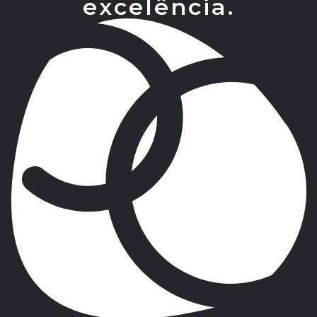
excelência.