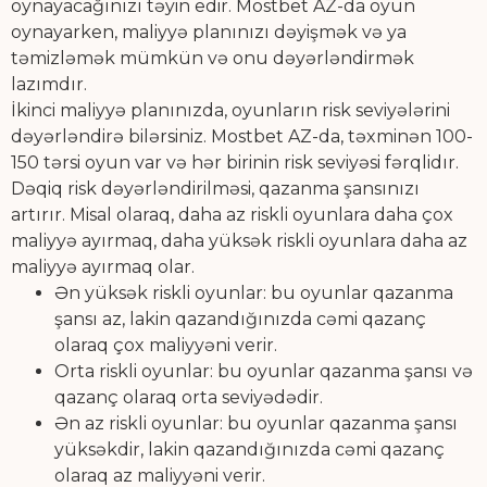
oynayacağınızı təyin edir. Mostbet AZ-da oyun
oynayarken, maliyyə planınızı dəyişmək və ya
təmizləmək mümkün və onu dəyərləndirmək
lazımdır.
İkinci maliyyə planınızda, oyunların risk seviyələrini
dəyərləndirə bilərsiniz. Mostbet AZ-da, təxminən 100-
150 tərsi oyun var və hər birinin risk seviyəsi fərqlidır.
Dəqiq risk dəyərləndirilməsi, qazanma şansınızı
artırır. Misal olaraq, daha az riskli oyunlara daha çox
maliyyə ayırmaq, daha yüksək riskli oyunlara daha az
maliyyə ayırmaq olar.
Ən yüksək riskli oyunlar: bu oyunlar qazanma
şansı az, lakin qazandığınızda cəmi qazanç
olaraq çox maliyyəni verir.
Orta riskli oyunlar: bu oyunlar qazanma şansı və
qazanç olaraq orta seviyədədir.
Ən az riskli oyunlar: bu oyunlar qazanma şansı
yüksəkdir, lakin qazandığınızda cəmi qazanç
olaraq az maliyyəni verir.