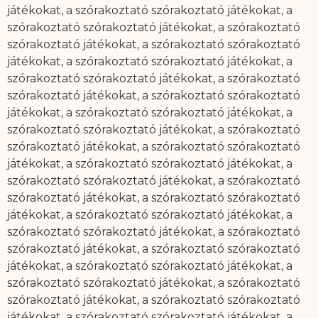
játékokat, a szórakoztató szórakoztató játékokat, a
szórakoztató szórakoztató játékokat, a szórakoztató
szórakoztató játékokat, a szórakoztató szórakoztató
játékokat, a szórakoztató szórakoztató játékokat, a
szórakoztató szórakoztató játékokat, a szórakoztató
szórakoztató játékokat, a szórakoztató szórakoztató
játékokat, a szórakoztató szórakoztató játékokat, a
szórakoztató szórakoztató játékokat, a szórakoztató
szórakoztató játékokat, a szórakoztató szórakoztató
játékokat, a szórakoztató szórakoztató játékokat, a
szórakoztató szórakoztató játékokat, a szórakoztató
szórakoztató játékokat, a szórakoztató szórakoztató
játékokat, a szórakoztató szórakoztató játékokat, a
szórakoztató szórakoztató játékokat, a szórakoztató
szórakoztató játékokat, a szórakoztató szórakoztató
játékokat, a szórakoztató szórakoztató játékokat, a
szórakoztató szórakoztató játékokat, a szórakoztató
szórakoztató játékokat, a szórakoztató szórakoztató
játékokat, a szórakoztató szórakoztató játékokat, a