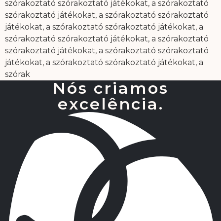
szórakoztató szórakoztató játékokat, a szórakoztató
szórakoztató játékokat, a szórakoztató szórakoztató
játékokat, a szórakoztató szórakoztató játékokat, a
szórakoztató szórakoztató játékokat, a szórakoztató
szórakoztató játékokat, a szórakoztató szórakoztató
játékokat, a szórakoztató szórakoztató játékokat, a
szórak
Nós criamos
excelência.