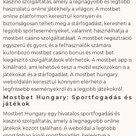
kaszinó szolgáltatás, amely a legnagyobb és legtöbb
használatú online játékhely a világon. A mostbet
online platformon keresztül könnyen és
biztonságosan teheti meg a stárfogadást, keresheti a
legjobb sporteseményeket, valamint használhatja a
mostbet casino szolgáltatásait. A mostbet regisztráció
egyszerű és gyors, és a felhasználók számára
különböző mostbet casino bonus és most bet
kiegészítő szolgáltatások elérhetők. A mostbet app is
kínálható, ami lehetővé teszi a mobil eszközökön is a
játékokat és a stárfogadást. A mostbet hungary
weboldalán keresztül könnyen elérhető a
legfrissebb eseményekről és a legjobb játékokról.
Mostbet Hungary: Sportfogadás és
játékok
Mostbet Hungary egy hivatalos sportfogadási és
kaszinó szolgáltatás, amely a legnagyobb online
játékok között található. A weboldal a legtöbb
sportágban kínál sportfogadást, beleértve a