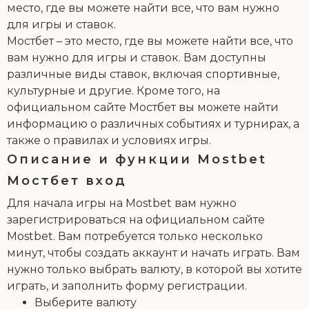
место, где вы можете найти все, что вам нужно
для игры и ставок.
Мостбет – это место, где вы можете найти все, что
вам нужно для игры и ставок. Вам доступны
различные виды ставок, включая спортивные,
культурные и другие. Кроме того, на
официальном сайте Мостбет вы можете найти
информацию о различных событиях и турнирах, а
также о правилах и условиях игры.
Описание и функции Mostbet
Мостбет вход
Для начала игры на Mostbet вам нужно
зарегистрироваться на официальном сайте
Mostbet. Вам потребуется только несколько
минут, чтобы создать аккаунт и начать играть. Вам
нужно только выбрать валюту, в которой вы хотите
играть, и заполнить форму регистрации.
Выберите валюту