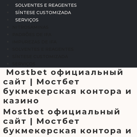
SOLVENTES E REAGENTES
SÍNTESE CUSTOMIZADA
SERVIÇOS
NITROSAMINAS
PADRÕES DE IFA
IMPUREZAS DE IFA
SOLVENTES E REAGENTES
SÍNTESE CUSTOMIZADA
SERVIÇOS
Mostbet официальный
сайт | Мостбет
букмекерская контора и
казино
Mostbet официальный
сайт | Мостбет
букмекерская контора и