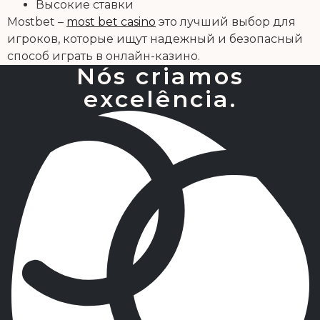
Высокие ставки
Mostbet –
most bet casino
это лучший выбор для
игроков, которые ищут надежный и безопасный
способ играть в онлайн-казино.
Nós criamos
excelência.