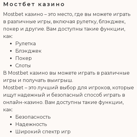
Мостбет казино
Mostbet казино – это место, где вы можете играть
в различные игры, включая рулетку, блэкджек,
покер и другие. Вам доступны такие функции,
как:
Рулетка
Блэкджек
Покер
Слоты
В Mostbet казино вы можете играть в различные
игры и получать выигрыш.
Mostbet – это лучший выбор для игроков, которые
ищут надежный и безопасный способ играть в
онлайн-казино. Вам доступны такие функции,
как:
Безопасность
Надежность
Широкий спектр игр