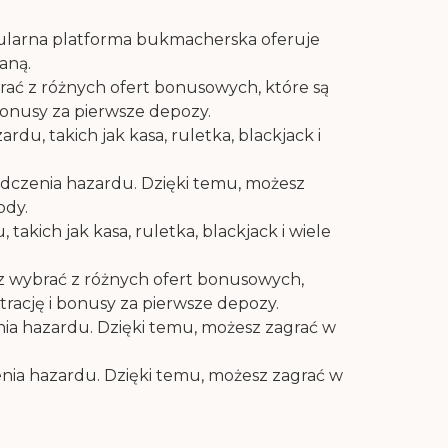
pularna platforma bukmacherska oferuje
aną.
rać z różnych ofert bonusowych, które są
bonusy za pierwsze depozy.
u, takich jak kasa, ruletka, blackjack i
adczenia hazardu. Dzięki temu, możesz
ody.
akich jak kasa, ruletka, blackjack i wiele
z wybrać z różnych ofert bonusowych,
trację i bonusy za pierwsze depozy.
nia hazardu. Dzięki temu, możesz zagrać w
nia hazardu. Dzięki temu, możesz zagrać w