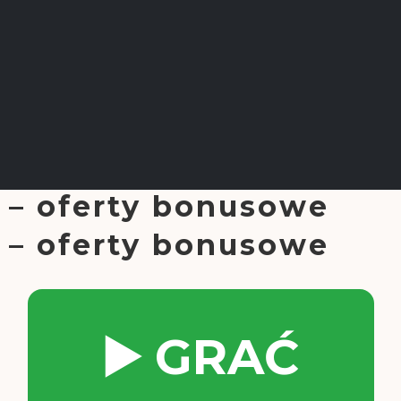
 – oferty bonusowe
 – oferty bonusowe
▶️ GRAĆ