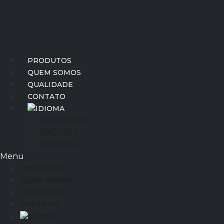
PRODUTOS
QUEM SOMOS
QUALIDADE
CONTATO
IDIOMA
PORTUGÊS
ENGLISH
ESPAÑOL
Menu
PRODUTOS
QUEM SOMOS
QUALIDADE
CONTATO
IDIOMA