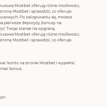
nusowa Mostbet oferują różne możliwości,
tronę Mostbet i sprawdzić, co oferuje.
onusowych. Po zalogowaniu się, możesz
na pierwsze depozyty, bonusy na
zyć Twoje szanse na wygraną.
nusowa Mostbet oferują różne możliwości,
tronę Mostbet i sprawdzić, co oferuje.
ać konto na stronie Mostbet i wypełnić
zymać bonus.
zin