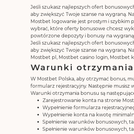
Jeśli szukasz najlepszych ofert bonusowyc
aby zwiększyć Twoje szanse na wygraną. Naj
Mostbet logowanie jest prostym i szybkim 
wybrać, które oferty bonusowe chcesz wyk
powtórzone depozyty i bonusy na wygraną. 
Jeśli szukasz najlepszych ofert bonusowyc
aby zwiększyć Twoje szanse na wygraną. Naj
Mostbet pl, Mostbet casino login, Mostbet k
Warunki otrzymani
W Mostbet Polska, aby otrzymać bonus, mus
formularz rejestracyjny. Następnie musisz
Warunki otrzymania bonusu są następując
Zarejestrowanie konta na stronie Mos
Wypełnienie formularza rejestracyjne
Wypełnienie konta na kwotę minimal
Spełnienie warunków bonusowych, tak
Spełnienie warunków bonusowych, tak