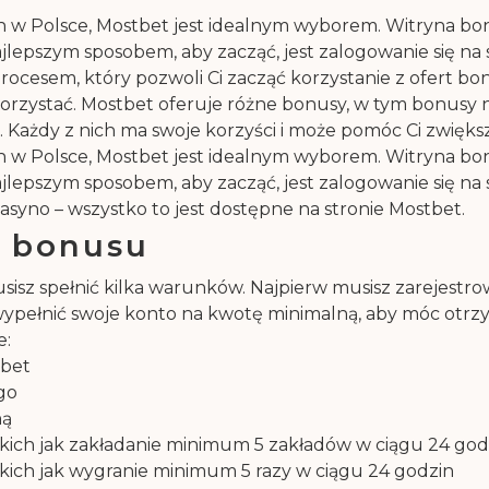
h w Polsce, Mostbet jest idealnym wyborem. Witryna bo
lepszym sposobem, aby zacząć, jest zalogowanie się na s
procesem, który pozwoli Ci zacząć korzystanie z ofert b
orzystać. Mostbet oferuje różne bonusy, w tym bonusy 
Każdy z nich ma swoje korzyści i może pomóc Ci zwięks
h w Polsce, Mostbet jest idealnym wyborem. Witryna bo
lepszym sposobem, aby zacząć, jest zalogowanie się na s
asyno – wszystko to jest dostępne na stronie Mostbet.
a bonusu
isz spełnić kilka warunków. Najpierw musisz zarejestrow
 wypełnić swoje konto na kwotę minimalną, aby móc otr
e:
tbet
go
ną
ich jak zakładanie minimum 5 zakładów w ciągu 24 god
ich jak wygranie minimum 5 razy w ciągu 24 godzin