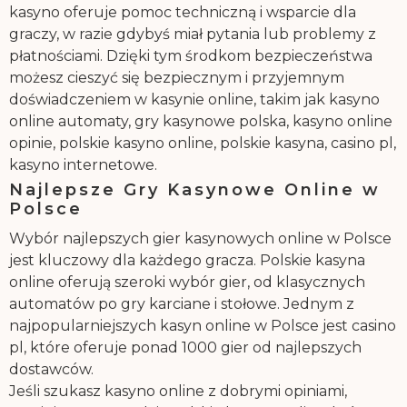
kasyno oferuje pomoc techniczną i wsparcie dla
graczy, w razie gdybyś miał pytania lub problemy z
płatnościami. Dzięki tym środkom bezpieczeństwa
możesz cieszyć się bezpiecznym i przyjemnym
doświadczeniem w kasynie online, takim jak kasyno
online automaty, gry kasynowe polska, kasyno online
opinie, polskie kasyno online, polskie kasyna, casino pl,
kasyno internetowe.
Najlepsze Gry Kasynowe Online w
Polsce
Wybór najlepszych gier kasynowych online w Polsce
jest kluczowy dla każdego gracza. Polskie kasyna
online oferują szeroki wybór gier, od klasycznych
automatów po gry karciane i stołowe. Jednym z
najpopularniejszych kasyn online w Polsce jest casino
pl, które oferuje ponad 1000 gier od najlepszych
dostawców.
Jeśli szukasz kasyno online z dobrymi opiniami,