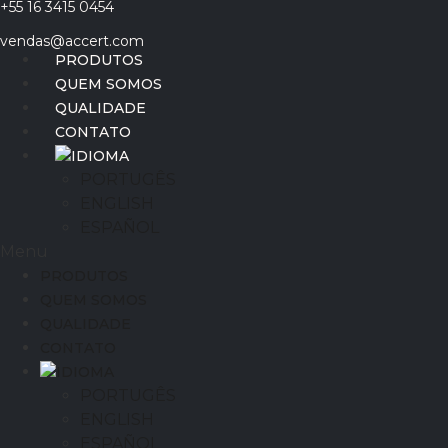
+55 16 3415 0454
Ir
para
vendas@accert.com
o
PRODUTOS
conteúdo
QUEM SOMOS
QUALIDADE
CONTATO
IDIOMA
PORTUGÊS
ENGLISH
ESPAÑOL
Menu
PRODUTOS
QUEM SOMOS
QUALIDADE
CONTATO
IDIOMA
PORTUGÊS
ENGLISH
ESPAÑOL