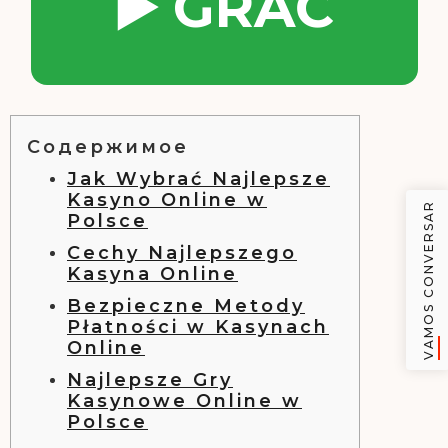
▶️ GRAĆ
Содержимое
Jak Wybrać Najlepsze
Kasyno Online w
VAMOS CONVERSAR
Polsce
Cechy Najlepszego
Kasyna Online
Bezpieczne Metody
Płatności w Kasynach
Online
Najlepsze Gry
Kasynowe Online w
Polsce