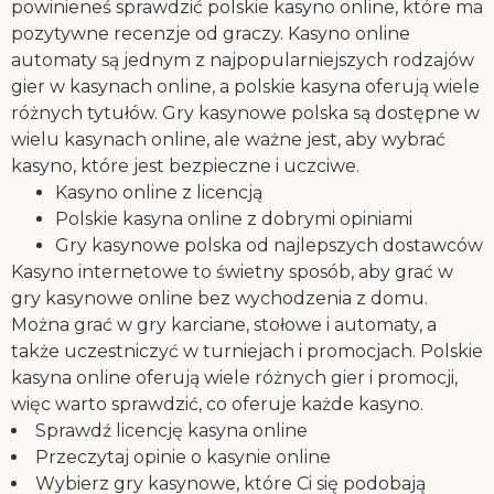
powinieneś sprawdzić polskie kasyno online, które ma
pozytywne recenzje od graczy. Kasyno online
automaty są jednym z najpopularniejszych rodzajów
gier w kasynach online, a polskie kasyna oferują wiele
różnych tytułów. Gry kasynowe polska są dostępne w
wielu kasynach online, ale ważne jest, aby wybrać
kasyno, które jest bezpieczne i uczciwe.
Kasyno online z licencją
Polskie kasyna online z dobrymi opiniami
Gry kasynowe polska od najlepszych dostawców
Kasyno internetowe to świetny sposób, aby grać w
gry kasynowe online bez wychodzenia z domu.
Można grać w gry karciane, stołowe i automaty, a
także uczestniczyć w turniejach i promocjach. Polskie
kasyna online oferują wiele różnych gier i promocji,
więc warto sprawdzić, co oferuje każde kasyno.
Sprawdź licencję kasyna online
Przeczytaj opinie o kasynie online
Wybierz gry kasynowe, które Ci się podobają