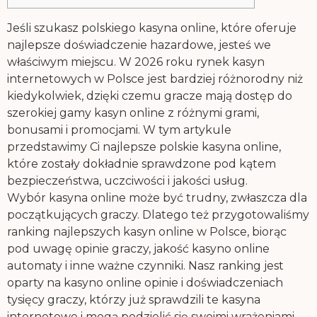
Jeśli szukasz polskiego kasyna online, które oferuje
najlepsze doświadczenie hazardowe, jesteś we
właściwym miejscu. W 2026 roku rynek kasyn
internetowych w Polsce jest bardziej różnorodny niż
kiedykolwiek, dzięki czemu gracze mają dostęp do
szerokiej gamy kasyn online z różnymi grami,
bonusami i promocjami. W tym artykule
przedstawimy Ci najlepsze polskie kasyna online,
które zostały dokładnie sprawdzone pod kątem
bezpieczeństwa, uczciwości i jakości usług.
Wybór kasyna online może być trudny, zwłaszcza dla
początkujących graczy. Dlatego też przygotowaliśmy
ranking najlepszych kasyn online w Polsce, biorąc
pod uwagę opinie graczy, jakość kasyno online
automaty i inne ważne czynniki. Nasz ranking jest
oparty na kasyno online opinie i doświadczeniach
tysięcy graczy, którzy już sprawdzili te kasyna
internetowe i mogą podzielić się swoimi wrażeniami.