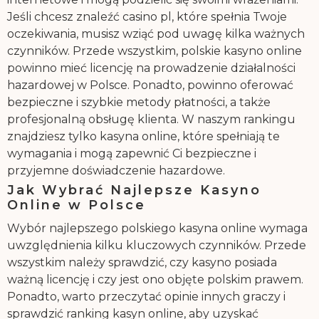
Jeśli chcesz znaleźć casino pl, które spełnia Twoje
oczekiwania, musisz wziąć pod uwagę kilka ważnych
czynników. Przede wszystkim, polskie kasyno online
powinno mieć licencję na prowadzenie działalności
hazardowej w Polsce. Ponadto, powinno oferować
bezpieczne i szybkie metody płatności, a także
profesjonalną obsługę klienta. W naszym rankingu
znajdziesz tylko kasyna online, które spełniają te
wymagania i mogą zapewnić Ci bezpieczne i
przyjemne doświadczenie hazardowe.
Jak Wybrać Najlepsze Kasyno
Online w Polsce
Wybór najlepszego polskiego kasyna online wymaga
uwzględnienia kilku kluczowych czynników. Przede
wszystkim należy sprawdzić, czy kasyno posiada
ważną licencję i czy jest ono objęte polskim prawem.
Ponadto, warto przeczytać opinie innych graczy i
sprawdzić ranking kasyn online, aby uzyskać