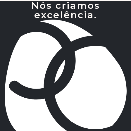
Nós criamos
excelência.