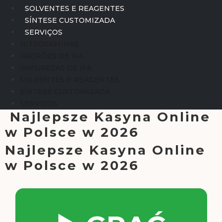
SOLVENTES E REAGENTES
SÍNTESE CUSTOMIZADA
SERVIÇOS
NITROSAMINAS
PADRÕES DE IFA
IMPUREZAS DE IFA
SOLVENTES E REAGENTES
SÍNTESE CUSTOMIZADA
SERVIÇOS
Najlepsze Kasyna Online
w Polsce w 2026
Najlepsze Kasyna Online
w Polsce w 2026