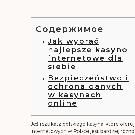
Содержимое
Jak wybrać
najlepsze kasyno
internetowe dla
siebie
Bezpieczeństwo i
ochrona danych
w kasynach
online
Jeśli szukasz polskiego kasyna, które ofer
internetowych w Polsce jest bardziej różno