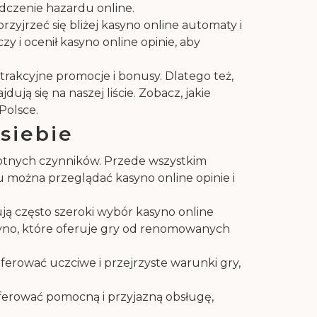
dczenie hazardu online.
yjrzeć się bliżej kasyno online automaty i
 i ocenił kasyno online opinie, aby
atrakcyjne promocje i bonusy. Dlatego też,
ują się na naszej liście. Zobacz, jakie
Polsce.
siebie
otnych czynników. Przede wszystkim
lu można przeglądać kasyno online opinie i
ją często szeroki wybór kasyno online
asyno, które oferuje gry od renomowanych
ferować uczciwe i przejrzyste warunki gry,
oferować pomocną i przyjazną obsługę,