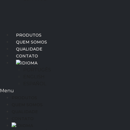
PRODUTOS
QUEM SOMOS
QUALIDADE
CONTATO
IDIOMA
PORTUGÊS
ENGLISH
ESPAÑOL
Menu
PRODUTOS
QUEM SOMOS
QUALIDADE
CONTATO
IDIOMA