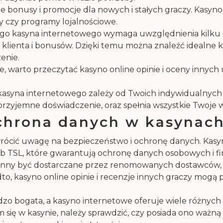
je bonusy i promocje dla nowych i stałych graczy. Kasy
iny czy programy lojalnościowe.
go kasyna internetowego wymaga uwzględnienia kilku i
i klienta i bonusów. Dzięki temu można znaleźć idealne k
enie.
e, warto przeczytać kasyno online opinie i oceny innyc
kasyna internetowego zależy od Twoich indywidualnych pr
 przyjemne doświadczenie, oraz spełnia wszystkie Twoje
chrona danych w kasynach
zwrócić uwagę na bezpieczeństwo i ochronę danych. Kas
 lub TSL, które gwarantują ochronę danych osobowych i f
inny być dostarczane przez renomowanych dostawców, t
adto, kasyno online opinie i recenzje innych graczy mo
zo bogata, a kasyno internetowe oferuje wiele różnych 
 się w kasynie, należy sprawdzić, czy posiada ono ważną 