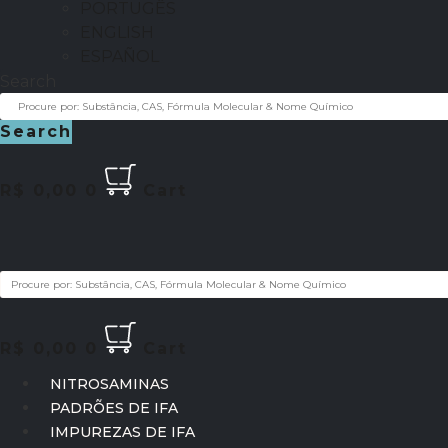
PORTUGÊS
ENGLISH
ESPAÑOL
Search
Search
R$
0,00
0
Cart
R$
0,00
0
Cart
NITROSAMINAS
PADRÕES DE IFA
IMPUREZAS DE IFA