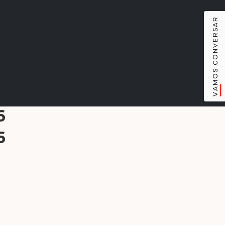
VAMOS CONVERSAR
6
6