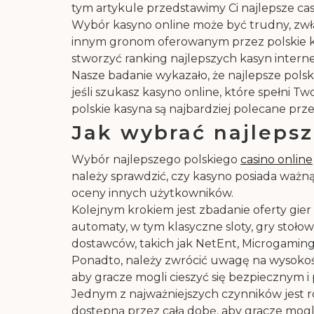
tym artykule przedstawimy Ci najlepsze ca
Wybór kasyno online może być trudny, zwłas
innym gronom oferowanym przez polskie kasy
stworzyć ranking najlepszych kasyn intern
Nasze badanie wykazało, że najlepsze polski
jeśli szukasz kasyno online, które spełni Tw
polskie kasyna są najbardziej polecane prze
Jak wybrać najlepsz
Wybór najlepszego polskiego
casino online
należy sprawdzić, czy kasyno posiada ważną 
oceny innych użytkowników.
Kolejnym krokiem jest zbadanie oferty gie
automaty, w tym klasyczne sloty, gry stoło
dostawców, takich jak NetEnt, Microgaming
Ponadto, należy zwrócić uwagę na wysokość
aby gracze mogli cieszyć się bezpiecznym
Jednym z najważniejszych czynników jest r
dostępną przez całą dobę, aby gracze mogl