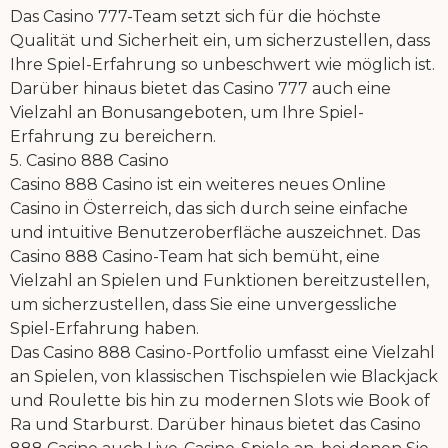
Das Casino 777-Team setzt sich für die höchste
Qualität und Sicherheit ein, um sicherzustellen, dass
Ihre Spiel-Erfahrung so unbeschwert wie möglich ist.
Darüber hinaus bietet das Casino 777 auch eine
Vielzahl an Bonusangeboten, um Ihre Spiel-
Erfahrung zu bereichern.
5. Casino 888 Casino
Casino 888 Casino ist ein weiteres neues Online
Casino in Österreich, das sich durch seine einfache
und intuitive Benutzeroberfläche auszeichnet. Das
Casino 888 Casino-Team hat sich bemüht, eine
Vielzahl an Spielen und Funktionen bereitzustellen,
um sicherzustellen, dass Sie eine unvergessliche
Spiel-Erfahrung haben.
Das Casino 888 Casino-Portfolio umfasst eine Vielzahl
an Spielen, von klassischen Tischspielen wie Blackjack
und Roulette bis hin zu modernen Slots wie Book of
Ra und Starburst. Darüber hinaus bietet das Casino