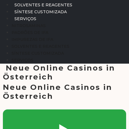
SOLVENTES E REAGENTES
SÍNTESE CUSTOMIZADA
SERVIÇOS
NITROSAMINAS
PADRÕES DE IFA
IMPUREZAS DE IFA
SOLVENTES E REAGENTES
SÍNTESE CUSTOMIZADA
SERVIÇOS
Neue Online Casinos in
Österreich
Neue Online Casinos in
Österreich