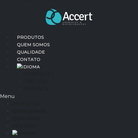
PRODUTOS
QUEM SOMOS
QUALIDADE
CONTATO
IDIOMA
PORTUGÊS
ENGLISH
ESPAÑOL
Menu
PRODUTOS
QUEM SOMOS
QUALIDADE
CONTATO
IDIOMA