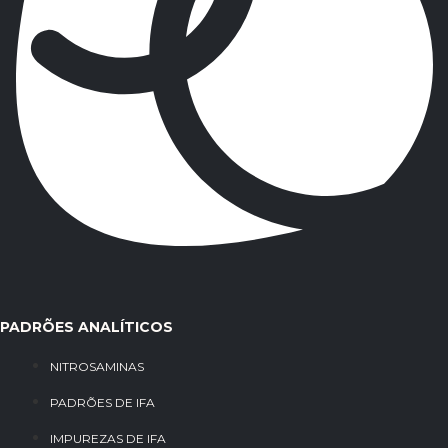
PADRÕES ANALÍTICOS
NITROSAMINAS
PADRÕES DE IFA
IMPUREZAS DE IFA