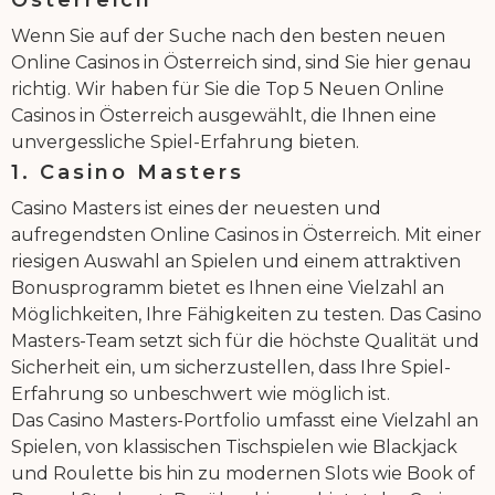
Österreich
Wenn Sie auf der Suche nach den besten neuen
Online Casinos in Österreich sind, sind Sie hier genau
richtig. Wir haben für Sie die Top 5 Neuen Online
Casinos in Österreich ausgewählt, die Ihnen eine
unvergessliche Spiel-Erfahrung bieten.
1. Casino Masters
Casino Masters ist eines der neuesten und
aufregendsten Online Casinos in Österreich. Mit einer
riesigen Auswahl an Spielen und einem attraktiven
Bonusprogramm bietet es Ihnen eine Vielzahl an
Möglichkeiten, Ihre Fähigkeiten zu testen. Das Casino
Masters-Team setzt sich für die höchste Qualität und
Sicherheit ein, um sicherzustellen, dass Ihre Spiel-
Erfahrung so unbeschwert wie möglich ist.
Das Casino Masters-Portfolio umfasst eine Vielzahl an
Spielen, von klassischen Tischspielen wie Blackjack
und Roulette bis hin zu modernen Slots wie Book of