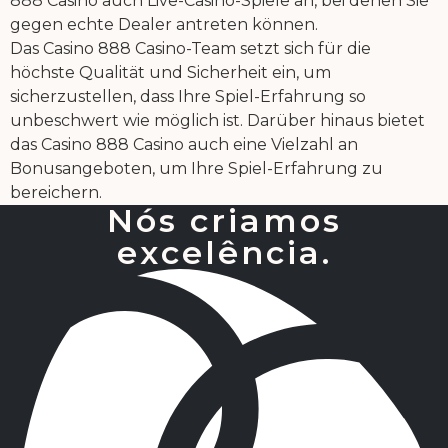
888 Casino auch Live-Casino-Spiele an, bei denen Sie
gegen echte Dealer antreten können.
Das Casino 888 Casino-Team setzt sich für die
höchste Qualität und Sicherheit ein, um
sicherzustellen, dass Ihre Spiel-Erfahrung so
unbeschwert wie möglich ist. Darüber hinaus bietet
das Casino 888 Casino auch eine Vielzahl an
Bonusangeboten, um Ihre Spiel-Erfahrung zu
bereichern.
Nós criamos
excelência.