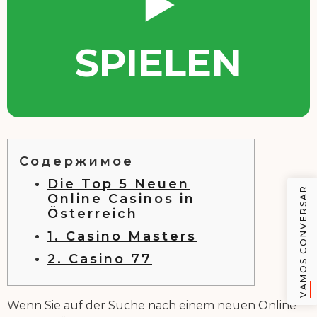
▶️
SPIELEN
Содержимое
Die Top 5 Neuen
VAMOS CONVERSAR
Online Casinos in
Österreich
1. Casino Masters
2. Casino 77
Wenn Sie auf der Suche nach einem neuen Online