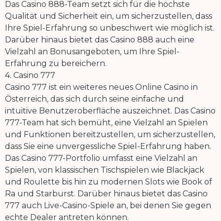
Das Casino 888-Team setzt sich für die höchste
Qualität und Sicherheit ein, um sicherzustellen, dass
Ihre Spiel-Erfahrung so unbeschwert wie möglich ist.
Darüber hinaus bietet das Casino 888 auch eine
Vielzahl an Bonusangeboten, um Ihre Spiel-
Erfahrung zu bereichern.
4. Casino 777
Casino 777 ist ein weiteres neues Online Casino in
Österreich, das sich durch seine einfache und
intuitive Benutzeroberfläche auszeichnet. Das Casino
777-Team hat sich bemüht, eine Vielzahl an Spielen
und Funktionen bereitzustellen, um sicherzustellen,
dass Sie eine unvergessliche Spiel-Erfahrung haben.
Das Casino 777-Portfolio umfasst eine Vielzahl an
Spielen, von klassischen Tischspielen wie Blackjack
und Roulette bis hin zu modernen Slots wie Book of
Ra und Starburst. Darüber hinaus bietet das Casino
777 auch Live-Casino-Spiele an, bei denen Sie gegen
echte Dealer antreten können.