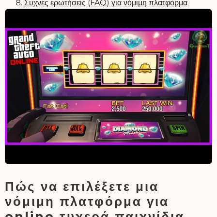
Συχνές ερωτήσεις (FAQ) για νόμιμη πλατφόρμα
Πώς να επιλέξετε μια
νόμιμη πλατφόρμα για
online τυχερά παιχνίδια