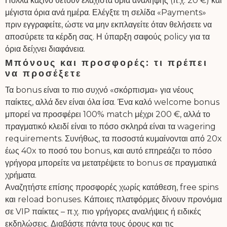
Πολλά καζίνο θέτουν ελάχιστα όρια ανάληψης (π.χ. 20 €) και
μέγιστα όρια ανά ημέρα. Ελέγξτε τη σελίδα «Payments»
πριν εγγραφείτε, ώστε να μην εκπλαγείτε όταν θελήσετε να
αποσύρετε τα κέρδη σας. Η ύπαρξη σαφούς policy για τα
όρια δείχνει διαφάνεια.
Μπόνους και προσφορές: τι πρέπει
να προσέξετε
Τα bonus είναι το πιο συχνό «σκόρπισμα» για νέους
παίκτες, αλλά δεν είναι όλα ίσα. Ένα καλό welcome bonus
μπορεί να προσφέρει 100% match μέχρι 200 €, αλλά το
πραγματικό κλειδί είναι το πόσο σκληρά είναι τα wagering
requirements. Συνήθως, τα ποσοστά κυμαίνονται από 20x
έως 40x το ποσό του bonus, και αυτό επηρεάζει το πόσο
γρήγορα μπορείτε να μετατρέψετε το bonus σε πραγματικά
χρήματα.
Αναζητήστε επίσης προσφορές χωρίς κατάθεση, free spins
και reload bonuses. Κάποιες πλατφόρμες δίνουν προνόμια
σε VIP παίκτες – π.χ. πιο γρήγορες αναλήψεις ή ειδικές
εκδηλώσεις. Διαβάστε πάντα τους όρους και τις