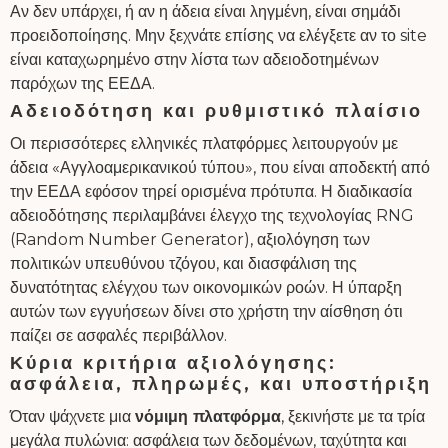
Αν δεν υπάρχει, ή αν η άδεια είναι ληγμένη, είναι σημάδι
προειδοποίησης. Μην ξεχνάτε επίσης να ελέγξετε αν το site
είναι καταχωρημένο στην λίστα των αδειοδοτημένων
παρόχων της ΕΕΔΑ.
Αδειοδότηση και ρυθμιστικό πλαίσιο
Οι περισσότερες ελληνικές πλατφόρμες λειτουργούν με
άδεια «Αγγλοαμερικανικού τύπου», που είναι αποδεκτή από
την ΕΕΔΑ εφόσον τηρεί ορισμένα πρότυπα. Η διαδικασία
αδειοδότησης περιλαμβάνει έλεγχο της τεχνολογίας RNG
(Random Number Generator), αξιολόγηση των
πολιτικών υπευθύνου τζόγου, και διασφάλιση της
δυνατότητας ελέγχου των οικονομικών ροών. Η ύπαρξη
αυτών των εγγυήσεων δίνει στο χρήστη την αίσθηση ότι
παίζει σε ασφαλές περιβάλλον.
Κύρια κριτήρια αξιολόγησης:
ασφάλεια, πληρωμές, και υποστήριξη
Όταν ψάχνετε μια
νόμιμη πλατφόρμα
, ξεκινήστε με τα τρία
μεγάλα πυλώνια: ασφάλεια των δεδομένων, ταχύτητα και