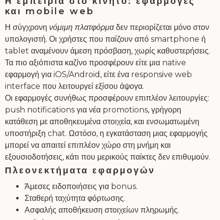
Η εμπειρία στο κινητό: εφαρμογές
και mobile web
Η σύγχρονη
νόμιμη πλατφόρμα
δεν περιορίζεται μόνο στον
υπολογιστή. Οι χρήστες που παίζουν από smartphone ή
tablet αναμένουν άμεση πρόσβαση, χωρίς καθυστερήσεις.
Τα πιο αξιόπιστα καζίνο προσφέρουν είτε μια native
εφαρμογή για iOS/Android, είτε ένα responsive web
interface που λειτουργεί εξίσου άψογα.
Οι εφαρμογές συνήθως προσφέρουν επιπλέον λειτουργίες:
push notifications για νέα promotions, γρήγορη
κατάθεση με αποθηκευμένα στοιχεία, και ενσωματωμένη
υποστήριξη chat. Ωστόσο, η εγκατάσταση μιας εφαρμογής
μπορεί να απαιτεί επιπλέον χώρο στη μνήμη και
εξουσιοδοτήσεις, κάτι που μερικούς παίκτες δεν επιθυμούν.
Πλεονεκτήματα εφαρμογών
Άμεσες ειδοποιήσεις για bonus.
Σταθερή ταχύτητα φόρτωσης.
Ασφαλής αποθήκευση στοιχείων πληρωμής.