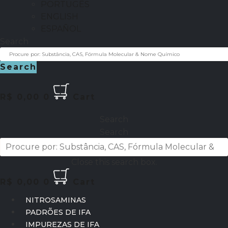
PORTUGÊS
ENGLISH
ESPAÑOL
Search
Search
R$
0,00
0
Cart
Search
Search
Close this search box.
R$
0,00
0
Cart
NITROSAMINAS
PADRÕES DE IFA
IMPUREZAS DE IFA