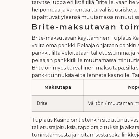
tarvitse luoda erillistä tiliä Britelle, va
helpompaa ja vähentää turvallisuusriskejä, ku
tapahtuvat yleensä muutamassa minuutissa,
Brite-maksutavan toi
Brite-maksutavan käyttäminen Tuplaus Kasino
valita oma pankki. Pelaaja ohjataan pankin 
pankkitililtä veloitetaan talletussumma, ja ra
pelaajan pankkitilille muutamassa minuutis
Brite on myös turvallinen maksutapa, sillä 
pankkitunnuksia ei tallenneta kasinolle. Tämä
Maksutapa
Nop
Brite
Välitön / muutaman m
Tuplaus Kasino on tietenkin sitoutunut vastu
talletusrajoituksia, tappiorajoituksia ja aika
tunnistamisesta ja hoitamisesta sekä linkkejä