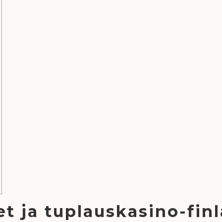
t ja tuplauskasino-fin