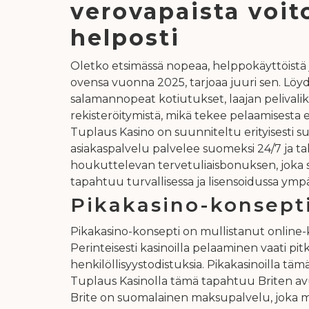
verovapaista voit
helposti
Oletko etsimässä nopeaa, helppokäyttöistä j
ovensa vuonna 2025, tarjoaa juuri sen. Löydä
salamannopeat kotiutukset, laajan pelivali
rekisteröitymistä, mikä tekee pelaamisesta
Tuplaus Kasino on suunniteltu erityisesti su
asiakaspalvelu palvelee suomeksi 24/7 ja tal
houkuttelevan tervetuliaisbonuksen, joka si
tapahtuu turvallisessa ja lisensoidussa ympä
Pikakasino-konsept
Pikakasino-konsepti on mullistanut online
Perinteisesti kasinoilla pelaaminen vaati pit
henkilöllisyystodistuksia. Pikakasinoilla tä
Tuplaus Kasinolla tämä tapahtuu Briten avu
Brite on suomalainen maksupalvelu, joka mah