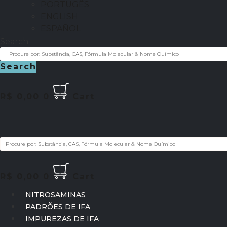
PORTUGÊS
ENGLISH
ESPAÑOL
Search
Search
R$
0,00
0
Cart
R$
0,00
0
Cart
NITROSAMINAS
PADRÕES DE IFA
IMPUREZAS DE IFA