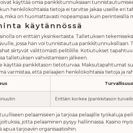
an he voivat käyttää omia pankkitunnuksiaan tunnistautumi
n henkilökohtaisia tietoja ei tarvitse jakaa useille eri t
 mikä on huomattavasti nopeampaa kuin perinteisillä m
minta käytännössä
lla on erittäin yksinkertaista. Talletuksen tekemiseksi 
sivulle, jossa hän voi tunnistautua pankkitunnuksillaan
hat siirtyvät välittömästi pelitilille. Kotiutukset tapahtuv
sa talletuksen vahvistamisen jälkeen.
se käyttää pankkitason tietoturvaa. Maksutapahtumat suo
 varmistaa, että pelaajien henkilökohtaisia tietoja ja raho
eus
Turvallisuu
inuutin
Erittäin korkea (pankkitason turvalli
ulliseen pelaamiseen ja tarjoaa pelaajille työkaluja peli
rajoituksia, jotta pelaaminen pysyy hallinnassa. Kasino myö
 apua tarjoaviin organisaatioihin.