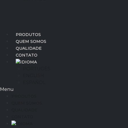
PRODUTOS
QUEM SOMOS
QUALIDADE
CONTATO
IDIOMA
PORTUGÊS
ENGLISH
ESPAÑOL
Menu
PRODUTOS
QUEM SOMOS
QUALIDADE
CONTATO
IDIOMA