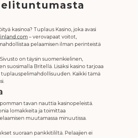
pelituntumasta
ityä kasinoa? Tuplaus Kasino, joka avasi
finland.com
– verovapaat voitot,
mahdollistaa pelaamisen ilman perinteistä
. Sivusto on täysin suomenkielinen,
 suosimalla Britellä. Lisäksi kasino tarjoaa
en tuplauspelimahdollisuuden. Kaikki tämä
i.
a
lpomman tavan nauttia kasinopeleistä.
monia lomakkeita ja toimittaa
taa pelaamisen muutamassa minuutissa.
set suoraan pankkitililtä. Pelaajien ei