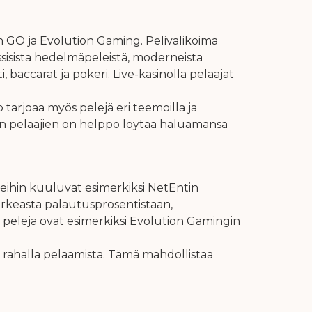
'n GO ja Evolution Gaming. Pelivalikoima
assisista hedelmäpeleistä, moderneista
 baccarat ja pokeri. Live-kasinolla pelaajat
o tarjoaa myös pelejä eri teemoilla ja
joten pelaajien on helppo löytää haluamansa
eleihin kuuluvat esimerkiksi NetEntin
rkeasta palautusprosentistaan,
a pelejä ovat esimerkiksi Evolution Gamingin
a rahalla pelaamista. Tämä mahdollistaa