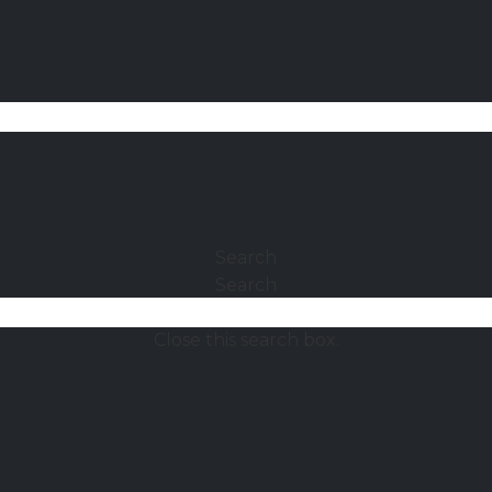
Search
Search
Close this search box.