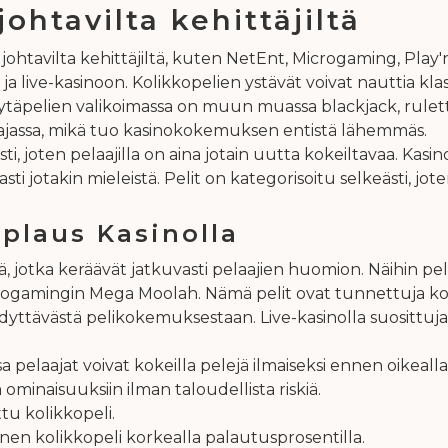
ohtavilta kehittäjiltä
 johtavilta kehittäjiltä, kuten NetEnt, Microgaming, Play
ja live-kasinoon. Kolikkopelien ystävät voivat nauttia kl
öytäpelien valikoimassa on muun muassa blackjack, ruletti,
aliajassa, mikä tuo kasinokokemuksen entistä lähemmäs.
ti, joten pelaajilla on aina jotain uutta kokeiltavaa. Kasin
asti jotakin mieleistä. Pelit on kategorisoitu selkeästi, 
plaus Kasinolla
jä, jotka keräävät jatkuvasti pelaajien huomion. Näihin p
crogamingin Mega Moolah. Nämä pelit ovat tunnettuja ko
hdyttävästä pelikokemuksestaan. Live-kasinolla suosittuj
 pelaajat voivat kokeilla pelejä ilmaiseksi ennen oikeall
ominaisuuksiin ilman taloudellista riskiä.
ttu kolikkopeli.
inen kolikkopeli korkealla palautusprosentilla.