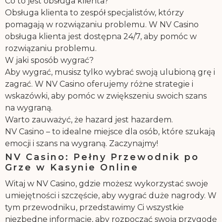
Co to jest obsługa klienta?
Obsługa klienta to zespół specjalistów, którzy
pomagają w rozwiązaniu problemu. W NV Casino
obsługa klienta jest dostępna 24/7, aby pomóc w
rozwiązaniu problemu.
W jaki sposób wygrać?
Aby wygrać, musisz tylko wybrać swoją ulubioną grę i
zagrać. W NV Casino oferujemy różne strategie i
wskazówki, aby pomóc w zwiększeniu swoich szans
na wygraną.
Warto zauważyć, że hazard jest hazardem.
NV Casino – to idealne miejsce dla osób, które szukają
emocji i szans na wygraną. Zaczynajmy!
NV Casino: Pełny Przewodnik po
Grze w Kasynie Online
Witaj w NV Casino, gdzie możesz wykorzystać swoje
umiejętności i szczęście, aby wygrać duże nagrody. W
tym przewodniku, przedstawimy Ci wszystkie
niezbędne informacje, aby rozpocząć swoją przygodę