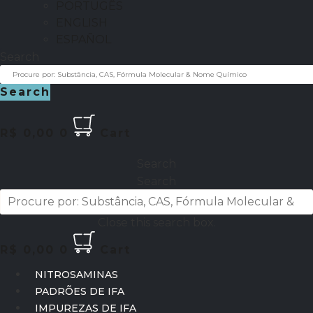
PORTUGÊS
ENGLISH
ESPAÑOL
Search
Search
R$
0,00
0
Cart
Search
Search
Close this search box.
R$
0,00
0
Cart
NITROSAMINAS
PADRÕES DE IFA
IMPUREZAS DE IFA