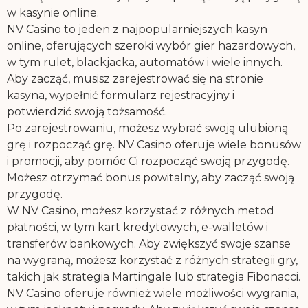
w kasynie online.
NV Casino to jeden z najpopularniejszych kasyn
online, oferujących szeroki wybór gier hazardowych,
w tym rulet, blackjacka, automatów i wiele innych.
Aby zacząć, musisz zarejestrować się na stronie
kasyna, wypełnić formularz rejestracyjny i
potwierdzić swoją tożsamość.
Po zarejestrowaniu, możesz wybrać swoją ulubioną
grę i rozpocząć grę. NV Casino oferuje wiele bonusów
i promocji, aby pomóc Ci rozpocząć swoją przygodę.
Możesz otrzymać bonus powitalny, aby zacząć swoją
przygodę.
W NV Casino, możesz korzystać z różnych metod
płatności, w tym kart kredytowych, e-walletów i
transferów bankowych. Aby zwiększyć swoje szanse
na wygraną, możesz korzystać z różnych strategii gry,
takich jak strategia Martingale lub strategia Fibonacci.
NV Casino oferuje również wiele możliwości wygrania,