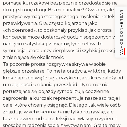
pomaga kurczakowi bezpiecznie przedostać się na
drugą stronę drogi. Brzmi banalnie? Owszem, ale w
VAMOS CONVERSAR
praktyce wymaga strategicznego myślenia, refleksu i
przewidywania. Gra, często kojarzona jako
«chickenroad», to doskonały przykład, jak prosta
koncepcja może dostarczyć godzin spędzonych w
napięciu i satysfakcji z osiągniętych celów. To
symulacja, która uczy cierpliwości i szybkiej reakcji na
zmieniające się okoliczności.
Ta pozornie prosta rozgrywka skrywa w sobie
głębsze przesłanie. To metafora życia, w której każdy
krok naprzód wiąże się z ryzykiem, a sukces zależy od
umiejętności unikania przeszkód. Dynamicznie
poruszające się pojazdy symbolizują codzienne
zagrożenia, a kurczak reprezentuje nasze aspiracje i
cele, które chcemy osiągnąć. Dlatego tak wiele osób
znajduje w «
chickenroad
» nie tylko rozrywkę, ale
także pewien rodzaj refleksji nad własnym życiem i
sposobem radzenia sobie z wyzwaniami. Gra ta ma w