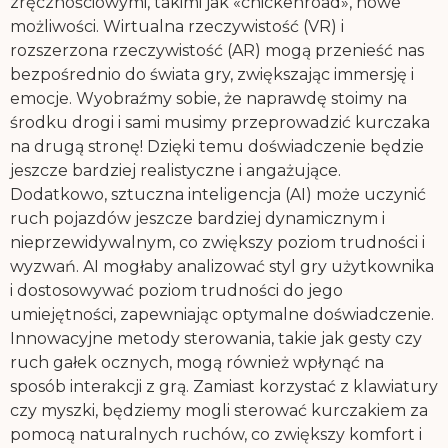
zręcznościowymi, takimi jak «chickenroad», nowe
możliwości. Wirtualna rzeczywistość (VR) i
rozszerzona rzeczywistość (AR) mogą przenieść nas
bezpośrednio do świata gry, zwiększając immersję i
emocje. Wyobraźmy sobie, że naprawdę stoimy na
środku drogi i sami musimy przeprowadzić kurczaka
na drugą stronę! Dzięki temu doświadczenie będzie
jeszcze bardziej realistyczne i angażujące.
Dodatkowo, sztuczna inteligencja (AI) może uczynić
ruch pojazdów jeszcze bardziej dynamicznym i
nieprzewidywalnym, co zwiększy poziom trudności i
wyzwań. AI mogłaby analizować styl gry użytkownika
i dostosowywać poziom trudności do jego
umiejętności, zapewniając optymalne doświadczenie.
Innowacyjne metody sterowania, takie jak gesty czy
ruch gałek ocznych, mogą również wpłynąć na
sposób interakcji z grą. Zamiast korzystać z klawiatury
czy myszki, będziemy mogli sterować kurczakiem za
pomocą naturalnych ruchów, co zwiększy komfort i