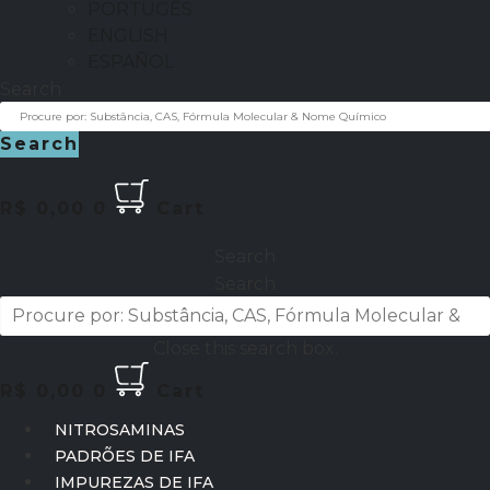
PORTUGÊS
ENGLISH
ESPAÑOL
Search
Search
R$
0,00
0
Cart
Search
Search
Close this search box.
R$
0,00
0
Cart
NITROSAMINAS
PADRÕES DE IFA
IMPUREZAS DE IFA