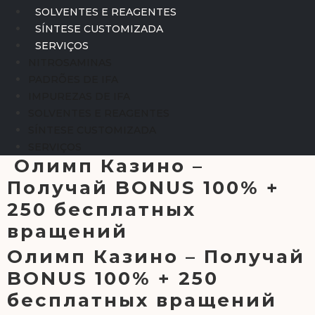
SOLVENTES E REAGENTES
SÍNTESE CUSTOMIZADA
SERVIÇOS
NITROSAMINAS
PADRÕES DE IFA
IMPUREZAS DE IFA
SOLVENTES E REAGENTES
SÍNTESE CUSTOMIZADA
SERVIÇOS
Олимп Казино –
Получай BONUS 100% +
250 бесплатных
вращений
Олимп Казино – Получай
BONUS 100% + 250
бесплатных вращений