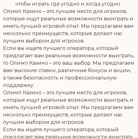
чтобы играть где угодно и когда угодно.
Олимп Казино – это лучшее место для игроков,
которые ищут реальные возможности выиграть и
иметь лучший игровой опыт. Мы предлагаем вам
несколько преимуществ, которые делают нас
лучшим выбором для игроков.
Если вы ищете лучшего оператора, который
предлагает вам реальные возможности выиграть,
то Олимп Казино – это ваш выбор. Мы предлагаем
вам высокие ставки, различные бонусы и акции,
а также безопасность и профессиональную
поддержку.
Олимп Казино – это лучшее место для игроков,
которые ищут реальные возможности выиграть и
иметь лучший игровой опыт. Мы предлагаем вам
несколько преимуществ, которые делают нас
лучшим выбором для игроков.
Если вы ищете лучшего оператора, который
предлагает вам реальные возможности выиграть,