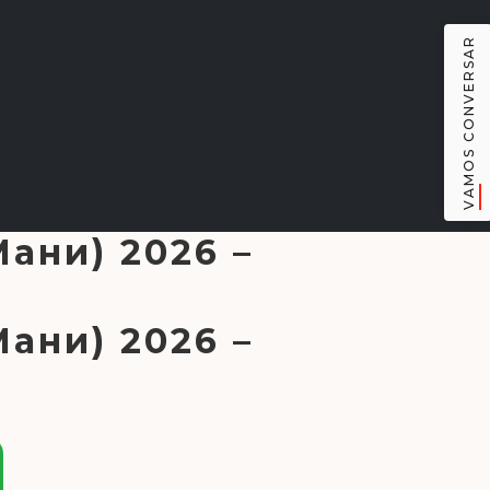
VAMOS CONVERSAR
ани) 2026 –
ани) 2026 –