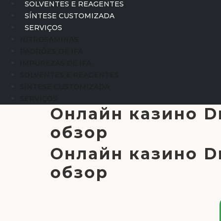
SOLVENTES E REAGENTES
SÍNTESE CUSTOMIZADA
SERVIÇOS
NITROSAMINAS
PADRÕES DE IFA
IMPUREZAS DE IFA
SOLVENTES E REAGENTES
SÍNTESE CUSTOMIZADA
SERVIÇOS
Онлайн казино D
обзор
Онлайн казино D
обзор