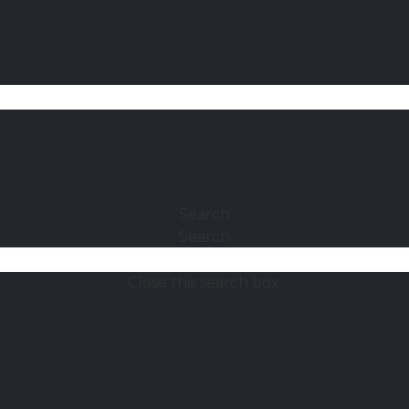
Search
Search
Close this search box.