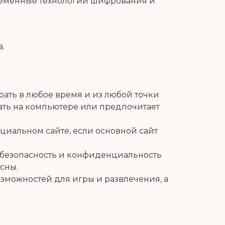
временные технологии шифрования и
.
рать в любое время и из любой точки
рать на компьютере или предпочитает
ициальном сайте, если основной сайт
т безопасность и конфиденциальность
сны.
озможностей для игры и развлечения, а