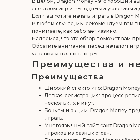
В целом, Dragon Money – это хороший в
спектром игр и выгодными условиями 
Если вы хотите начать играть в Dragon 
В любом случае, мы рекомендуем вам тщ
понимаете, как работает казино.
Надеемся, что это обзор поможет вам пр
Обратите внимание: перед началом игры
условия и правила игры.
Преимущества и н
Преимущества
Широкий спектр игр: Dragon Money п
Легкая регистрация: процесс регис
нескольких минут.
Бонусы и акции: Dragon Money пре
играть.
Многоязычный сайт: сайт Dragon Mo
игроков из разных стран.