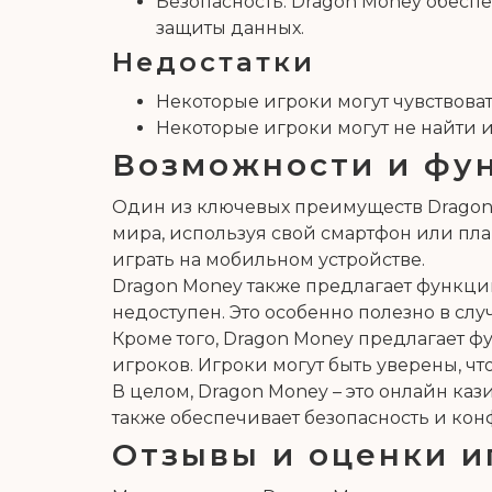
Безопасность: Dragon Money обесп
защиты данных.
Недостатки
Некоторые игроки могут чувствоват
Некоторые игроки могут не найти и
Возможности и фу
Один из ключевых преимуществ Dragon M
мира, используя свой смартфон или пла
играть на мобильном устройстве.
Dragon Money также предлагает функцию
недоступен. Это особенно полезно в слу
Кроме того, Dragon Money предлагает 
игроков. Игроки могут быть уверены, ч
В целом, Dragon Money – это онлайн ка
также обеспечивает безопасность и ко
Отзывы и оценки и