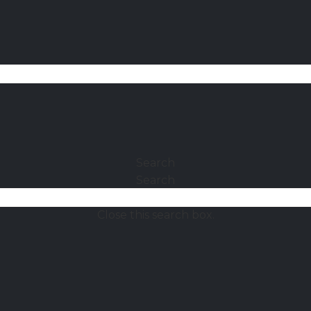
Search
Search
Close this search box.