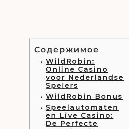
Содержимое
WildRobin:
Online Casino
voor Nederlandse
Spelers
WildRobin Bonus
Speelautomaten
en Live Casino:
De Perfecte