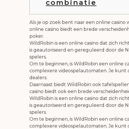
combinatie
Als je op zoek bent naar een online casino 
online casino biedt een brede verscheidenh
poker.
WildRobin is een online casino dat zich ric
is geautoriseerd en gereguleerd door de N
spelers.
Om te beginnen, is WildRobin een online c
complexere videospelautomaten. Je kunt ook
dealers.
Daarnaast biedt WildRobin ook tafelspellen
casino biedt ook een brede verscheidenheid
WildRobin is een online casino dat zich ric
is geautoriseerd en gereguleerd door de N
spelers.
Om te beginnen, is WildRobin een online c
complexere videospelautomaten. Je kunt ook