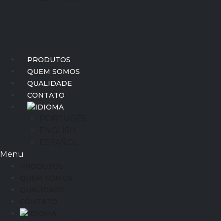
PRODUTOS
QUEM SOMOS
QUALIDADE
CONTATO
IDIOMA
PORTUGÊS
ENGLISH
ESPAÑOL
Menu
PRODUTOS
QUEM SOMOS
QUALIDADE
CONTATO
IDIOMA