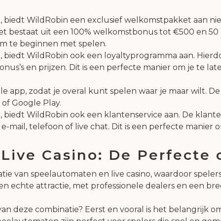
g, biedt WildRobin een exclusief welkomstpakket aan ni
 bestaat uit een 100% welkomstbonus tot €500 en 50 grat
om te beginnen met spelen.
ng, biedt WildRobin ook een loyaltyprogramma aan. Hier
nus’s en prijzen. Dit is een perfecte manier om je te la
e app, zodat je overal kunt spelen waar je maar wilt. D
of Google Play.
, biedt WildRobin ook een klantenservice aan. De klante
mail, telefoon of live chat. Dit is een perfecte manier 
Live Casino: De Perfecte 
tie van speelautomaten en live casino, waardoor speler
een echte attractie, met professionele dealers en een br
an deze combinatie? Eerst en vooral is het belangrijk 