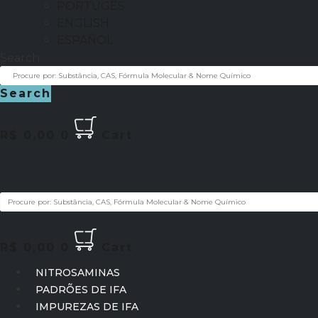
PORTUGÊS
ENGLISH
ESPAÑOL
Search
Search
R$
0,00
0
Cart
R$
0,00
0
Cart
NITROSAMINAS
PADRÕES DE IFA
IMPUREZAS DE IFA