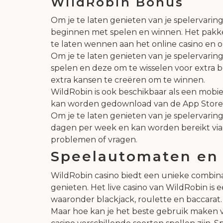
WildRobin Bonus
Om je te laten genieten van je spelervarin
beginnen met spelen en winnen. Het pakket
te laten wennen aan het online casino en 
Om je te laten genieten van je spelervari
spelen en deze om te wisselen voor extra bo
extra kansen te creëren om te winnen.
WildRobin is ook beschikbaar als een mobiel
kan worden gedownload van de App Store 
Om je te laten genieten van je spelervaring
dagen per week en kan worden bereikt via e-
problemen of vragen.
Speelautomaten en 
WildRobin casino biedt een unieke combina
genieten. Het live casino van WildRobin is 
waaronder blackjack, roulette en baccarat.
Maar hoe kan je het beste gebruik maken v