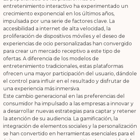
entretenimiento interactivo ha experimentado un
crecimiento exponencial en los últimos años,
impulsada por una serie de factores clave. La
accesibilidad a internet de alta velocidad, la
proliferación de dispositivos móviles y el deseo de
experiencias de ocio personalizadas han convergido
para crear un mercado receptivo a este tipo de
ofertas. A diferencia de los modelos de
entretenimiento tradicionales, estas plataformas
ofrecen una mayor participación del usuario, dándole
el control para influir en el resultado y disfrutar de
una experiencia más inmersiva.
Este cambio generacional en las preferencias del
consumidor ha impulsado a las empresas a innovar y
a desarrollar nuevas estrategias para captar y retener
la atención de su audiencia. La gamificación, la
integración de elementos sociales y la personalización
se han convertido en herramientas esenciales para el