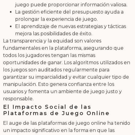
juego puede proporcionar información valiosa.
La gestión eficiente del presupuesto ayuda a
prolongar la experiencia de juego.
El aprendizaje de nuevas estrategias y tácticas
mejora las posibilidades de éxito.
La transparencia y la equidad son valores
fundamentales en la plataforma, asegurando que
todos los jugadores tengan las mismas
oportunidades de ganar. Los algoritmos utilizados en
los juegos son auditados regularmente para
garantizar su imparcialidad y evitar cualquier tipo de
manipulación. Esto genera confianza entre los
usuarios y fomenta un ambiente de juego justo y
responsable.
El Impacto Social de las
Plataformas de Juego Online
El auge de las plataformas de juego online ha tenido
un impacto significativo en la forma en que las