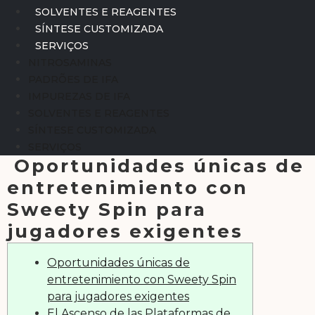
SOLVENTES E REAGENTES
SÍNTESE CUSTOMIZADA
SERVIÇOS
NITROSAMINAS
PADRÕES DE IFA
IMPUREZAS DE IFA
SOLVENTES E REAGENTES
SÍNTESE CUSTOMIZADA
SERVIÇOS
Oportunidades únicas de
entretenimiento con
Sweety Spin para
jugadores exigentes
Oportunidades únicas de
entretenimiento con Sweety Spin
para jugadores exigentes
El Ascenso de las Plataformas de