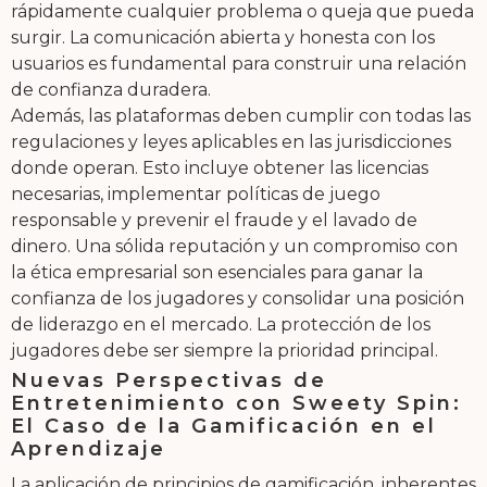
rápidamente cualquier problema o queja que pueda
surgir. La comunicación abierta y honesta con los
usuarios es fundamental para construir una relación
de confianza duradera.
Además, las plataformas deben cumplir con todas las
regulaciones y leyes aplicables en las jurisdicciones
donde operan. Esto incluye obtener las licencias
necesarias, implementar políticas de juego
responsable y prevenir el fraude y el lavado de
dinero. Una sólida reputación y un compromiso con
la ética empresarial son esenciales para ganar la
confianza de los jugadores y consolidar una posición
de liderazgo en el mercado. La protección de los
jugadores debe ser siempre la prioridad principal.
Nuevas Perspectivas de
Entretenimiento con Sweety Spin:
El Caso de la Gamificación en el
Aprendizaje
La aplicación de principios de gamificación, inherentes