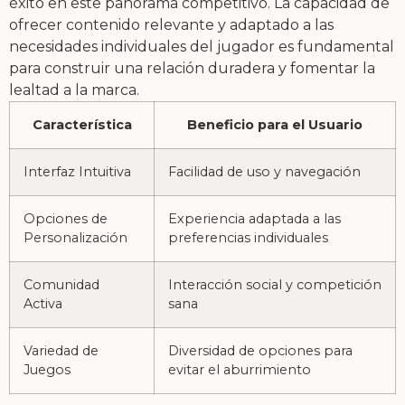
éxito en este panorama competitivo. La capacidad de
ofrecer contenido relevante y adaptado a las
necesidades individuales del jugador es fundamental
para construir una relación duradera y fomentar la
lealtad a la marca.
Característica
Beneficio para el Usuario
Interfaz Intuitiva
Facilidad de uso y navegación
Opciones de
Experiencia adaptada a las
Personalización
preferencias individuales
Comunidad
Interacción social y competición
Activa
sana
Variedad de
Diversidad de opciones para
Juegos
evitar el aburrimiento