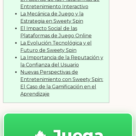
Entretenimiento Interactivo
La Mecánica de Juego y la
Estrategia en Sweety Spin
El Impacto Social de las
Plataformas de Juego Online
La Evolución Tecnológica y el
Futuro de Sweety Spin
La Importancia de la Reputación y
la Confianza del Usuario
Nuevas Perspectivas de
Entretenimiento con Sweety Spin:
El Caso de la Gamificación en el
Aprendizaje
🔥 Juega