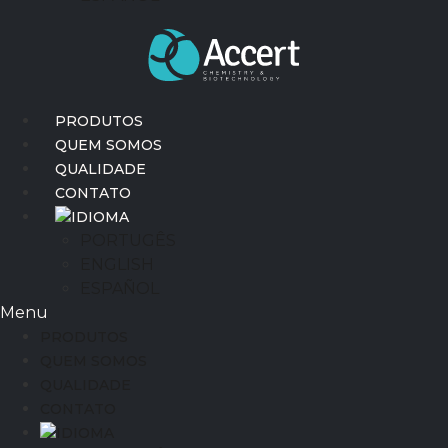
PRODUTOS
QUEM SOMOS
QUALIDADE
CONTATO
IDIOMA
PORTUGÊS
ENGLISH
ESPAÑOL
Menu
PRODUTOS
QUEM SOMOS
QUALIDADE
CONTATO
IDIOMA