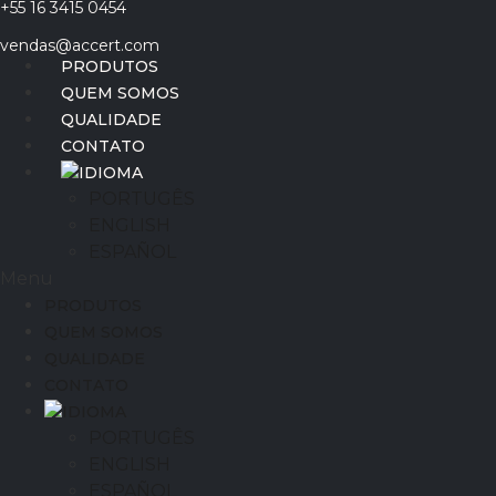
+55 16 3415 0454
Ir
para
vendas@accert.com
o
PRODUTOS
conteúdo
QUEM SOMOS
QUALIDADE
CONTATO
IDIOMA
PORTUGÊS
ENGLISH
ESPAÑOL
Menu
PRODUTOS
QUEM SOMOS
QUALIDADE
CONTATO
IDIOMA
PORTUGÊS
ENGLISH
ESPAÑOL