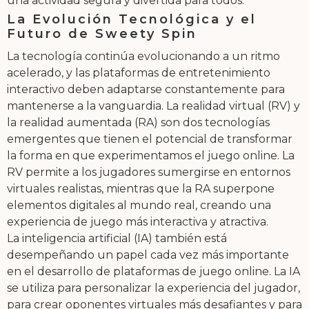
una actividad segura y divertida para todos.
La Evolución Tecnológica y el
Futuro de Sweety Spin
La tecnología continúa evolucionando a un ritmo
acelerado, y las plataformas de entretenimiento
interactivo deben adaptarse constantemente para
mantenerse a la vanguardia. La realidad virtual (RV) y
la realidad aumentada (RA) son dos tecnologías
emergentes que tienen el potencial de transformar
la forma en que experimentamos el juego online. La
RV permite a los jugadores sumergirse en entornos
virtuales realistas, mientras que la RA superpone
elementos digitales al mundo real, creando una
experiencia de juego más interactiva y atractiva.
La inteligencia artificial (IA) también está
desempeñando un papel cada vez más importante
en el desarrollo de plataformas de juego online. La IA
se utiliza para personalizar la experiencia del jugador,
para crear oponentes virtuales más desafiantes y para