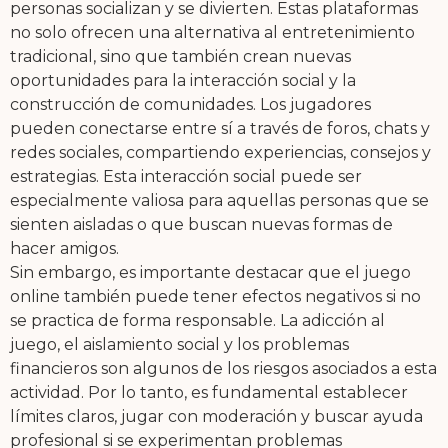
personas socializan y se divierten. Estas plataformas
no solo ofrecen una alternativa al entretenimiento
tradicional, sino que también crean nuevas
oportunidades para la interacción social y la
construcción de comunidades. Los jugadores
pueden conectarse entre sí a través de foros, chats y
redes sociales, compartiendo experiencias, consejos y
estrategias. Esta interacción social puede ser
especialmente valiosa para aquellas personas que se
sienten aisladas o que buscan nuevas formas de
hacer amigos.
Sin embargo, es importante destacar que el juego
online también puede tener efectos negativos si no
se practica de forma responsable. La adicción al
juego, el aislamiento social y los problemas
financieros son algunos de los riesgos asociados a esta
actividad. Por lo tanto, es fundamental establecer
límites claros, jugar con moderación y buscar ayuda
profesional si se experimentan problemas