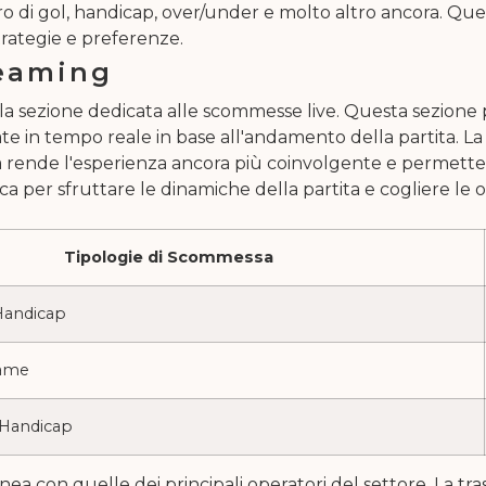
ero di gol, handicap, over/under e molto altro ancora. Que
trategie e preferenze.
reaming
la sezione dedicata alle scommesse live. Questa sezione
 in tempo reale in base all'andamento della partita. La po
a rende l'esperienza ancora più coinvolgente e permette 
 per sfruttare le dinamiche della partita e cogliere le 
Tipologie di Scommessa
 Handicap
Game
, Handicap
inea con quelle dei principali operatori del settore. La 