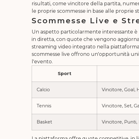
risultati, come vincitore della partita, num
le proprie scommesse in base alle proprie s
Scommesse Live e St
Un aspetto particolarmente interessante è 
in diretta, con quote che vengono aggiornate
streaming video integrato nella piattaform
scommesse live offrono un'opportunità unica
l'evento.
Sport
Calcio
Vincitore, Goal,
Tennis
Vincitore, Set, 
Basket
Vincitore, Punti
La piattaforma offre quote competitive, in l