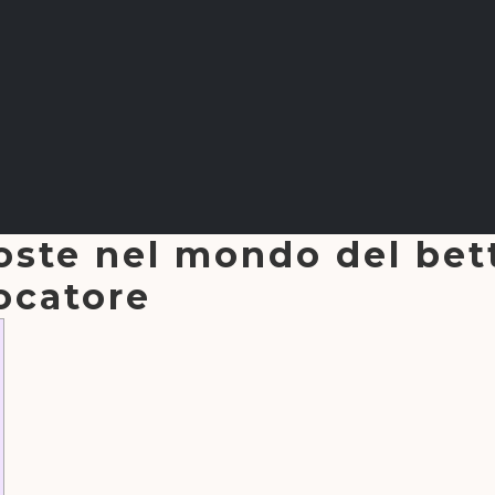
oste nel mondo del bet
ocatore