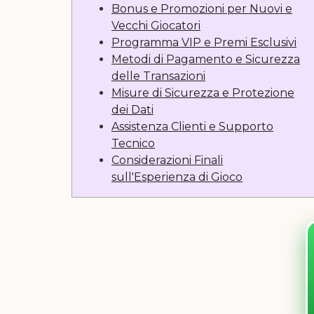
Bonus e Promozioni per Nuovi e
Vecchi Giocatori
Programma VIP e Premi Esclusivi
Metodi di Pagamento e Sicurezza
delle Transazioni
Misure di Sicurezza e Protezione
dei Dati
Assistenza Clienti e Supporto
Tecnico
Considerazioni Finali
sull'Esperienza di Gioco