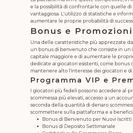
e la possibilità di confrontarle con quelle d
vantaggiosa. L'utilizzo di statistiche e infor
aumentare le proprie probabilità di success
Bonus e Promozioni 
Una delle caratteristiche più apprezzate da
un bonus di benvenuto che consiste in un 
capitale maggiore e di aumentare le proprie
dedicate ai giocatori esistenti, come bonu
mantenere alto l'interesse dei giocatori e di
Programma VIP e Prem
I giocatori più fedeli possono accedere al p
scommessa più elevati, accesso a un account m
seconda della quantità di denaro scommesso. P
scommettere sulla piattaforma e a beneficia
Bonus di Benvenuto per Nuovi Iscritti
Bonus di Deposito Settimanale