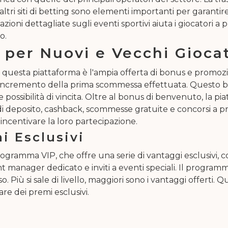
i altri siti di betting sono elementi importanti per garant
mazioni dettagliate sugli eventi sportivi aiuta i giocatori 
o.
per Nuovi e Vecchi Giocat
 questa piattaforma è l'ampia offerta di bonus e promozio
incremento della prima scommessa effettuata. Questo bo
 possibilità di vincita. Oltre al bonus di benvenuto, la 
s di deposito, cashback, scommesse gratuite e concorsi a
 incentivare la loro partecipazione.
i Esclusivi
rogramma VIP, che offre una serie di vantaggi esclusivi, co
anager dedicato e inviti a eventi speciali. Il programma V
iù si sale di livello, maggiori sono i vantaggi offerti. Qu
re dei premi esclusivi.