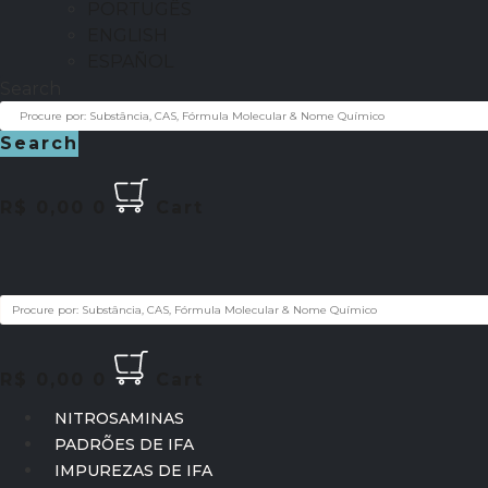
PORTUGÊS
ENGLISH
ESPAÑOL
Search
Search
R$
0,00
0
Cart
R$
0,00
0
Cart
NITROSAMINAS
PADRÕES DE IFA
IMPUREZAS DE IFA