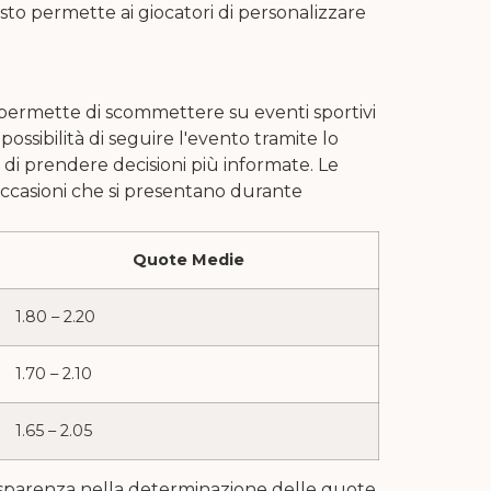
sto permette ai giocatori di personalizzare
 permette di scommettere su eventi sportivi
ssibilità di seguire l'evento tramite lo
di prendere decisioni più informate. Le
occasioni che si presentano durante
Quote Medie
1.80 – 2.20
1.70 – 2.10
1.65 – 2.05
trasparenza nella determinazione delle quote