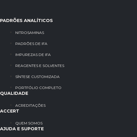
PADRÕES ANALÍTICOS
NITROSAMINAS
PADRÕES DE IFA
IMPUREZAS DE IFA
REAGENTES E SOLVENTES
SÍNTESE CUSTOMIZADA
PORTFÓLIO COMPLETO
QUALIDADE
ACREDITAÇÕES
ACCERT
QUEM SOMOS
AJUDA E SUPORTE