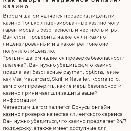
Как выбрать надежное онлайн-
казино
Вторым шагом является проверка лицензии
казино. Только лицензированные казино могут
гарантировать безопасность и честность игры.
Вам стоит проверить, является ли казино
лицензированным и в каком регионе оно
получило лицензию.
Третьим шагом является проверка безопасности
платежей. Вам нужно убедиться, что казино
предлагает безопасные payment options, такие
как Visa, Mastercard, Skrill и Neteller. Кроме того,
вам стоит проверить, какие меры безопасности
казино принимает для защиты вашей
информации.
Четвертым шагом является
Бонусы онлайн
казино
проверка качества клиентского сервиса.
Вам нужно убедиться, что казино предлагает 24/7
поддержку, а также имеет доступные для