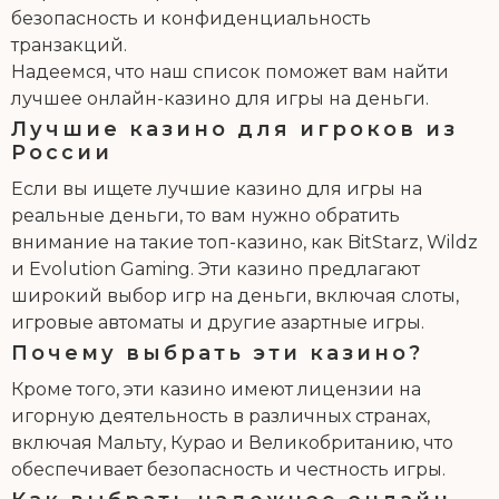
безопасность и конфиденциальность
транзакций.
Надеемся, что наш список поможет вам найти
лучшее онлайн-казино для игры на деньги.
Лучшие казино для игроков из
России
Если вы ищете лучшие казино для игры на
реальные деньги, то вам нужно обратить
внимание на такие топ-казино, как BitStarz, Wildz
и Evolution Gaming. Эти казино предлагают
широкий выбор игр на деньги, включая слоты,
игровые автоматы и другие азартные игры.
Почему выбрать эти казино?
Кроме того, эти казино имеют лицензии на
игорную деятельность в различных странах,
включая Мальту, Курао и Великобританию, что
обеспечивает безопасность и честность игры.