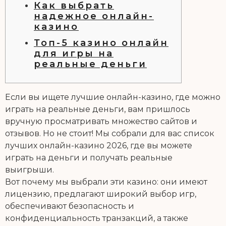
Как выбрать
надежное онлайн-
казино
Топ-5 казино онлайн
для игры на
реальные деньги
Если вы ищете лучшие онлайн-казино, где можно
играть на реальные деньги, вам пришлось
вручную просматривать множество сайтов и
отзывов. Но не стоит! Мы собрали для вас список
лучших онлайн-казино 2026, где вы можете
играть на деньги и получать реальные
выигрыши.
Вот почему мы выбрали эти казино: они имеют
лицензию, предлагают широкий выбор игр,
обеспечивают безопасность и
конфиденциальность транзакций, а также