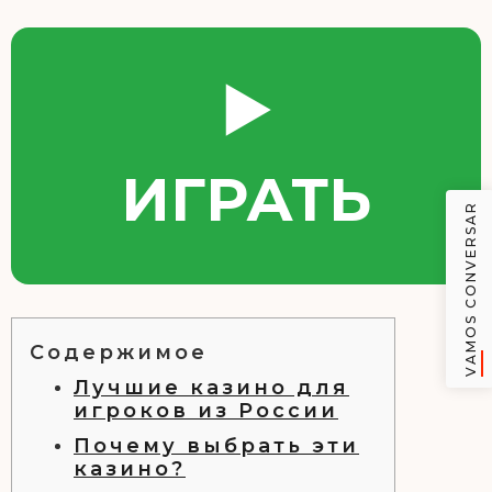
▶️
ИГРАТЬ
VAMOS CONVERSAR
Содержимое
Лучшие казино для
игроков из России
Почему выбрать эти
казино?