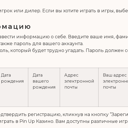
игрок или дилер. Если вы хотите играть в игры, выбе
ормацию
 ввести информацию о себе. Введите ваше имя, фам
также пароль для вашего аккаунта.
ль, который будет трудно угадать. Пароль должен
Дата
Дата
Адрес
Ваш адрес
рождения
вашего
электронной
электронн
рождения
почты
почты
дтвердить регистрацию, кликнув на кнопку “Зареги
грать в Pin Up Казино. Вам доступны различные игр