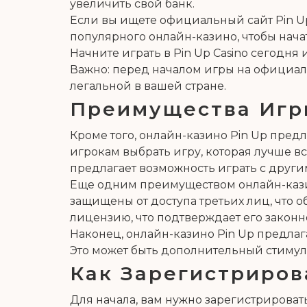
увеличить свой банк.
Если вы ищете официальный сайт Pin Up
популярного онлайн-казино, чтобы начат
Начните играть в Pin Up Casino сегодня
Важно: перед началом игры на официально
легальной в вашей стране.
Преимущества Игры
Кроме того, онлайн-казино Pin Up предл
игрокам выбрать игру, которая лучше вс
предлагает возможность играть с други
Еще одним преимуществом онлайн-казин
защищены от доступа третьих лиц, что о
лицензию, что подтверждает его законно
Наконец, онлайн-казино Pin Up предла
Это может быть дополнительный стимул 
Как Зарегистрирова
Для начала, вам нужно зарегистрироват