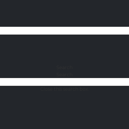
Search
Search
Close this search box.