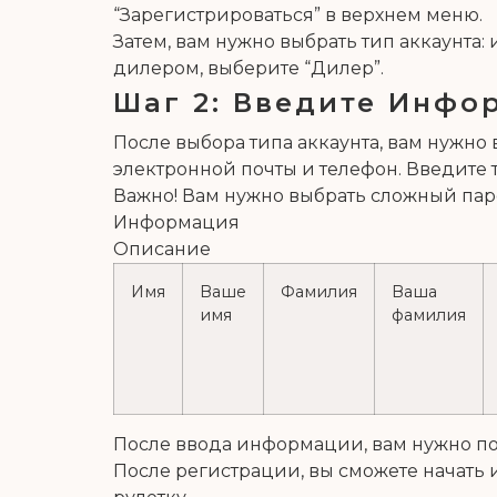
“Зарегистрироваться” в верхнем меню.
Затем, вам нужно выбрать тип аккаунта: 
дилером, выберите “Дилер”.
Шаг 2: Введите Инф
После выбора типа аккаунта, вам нужно
электронной почты и телефон. Введите 
Важно! Вам нужно выбрать сложный паро
Информация
Описание
Имя
Ваше
Фамилия
Ваша
имя
фамилия
После ввода информации, вам нужно по
После регистрации, вы сможете начать и