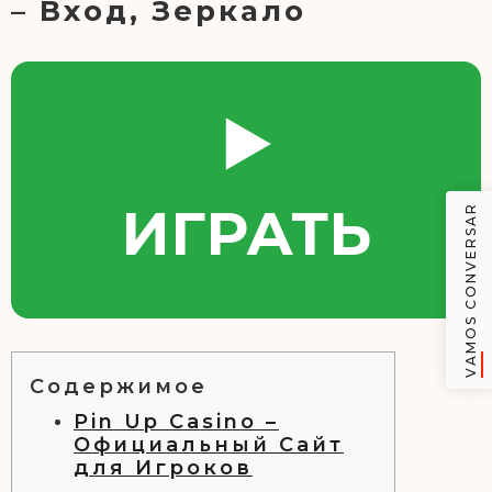
– Вход, Зеркало
▶️
ИГРАТЬ
VAMOS CONVERSAR
Содержимое
Pin Up Casino –
Официальный Сайт
для Игроков