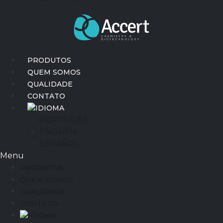
PRODUTOS
QUEM SOMOS
QUALIDADE
CONTATO
IDIOMA
PORTUGÊS
ENGLISH
ESPAÑOL
Menu
PRODUTOS
QUEM SOMOS
QUALIDADE
CONTATO
IDIOMA