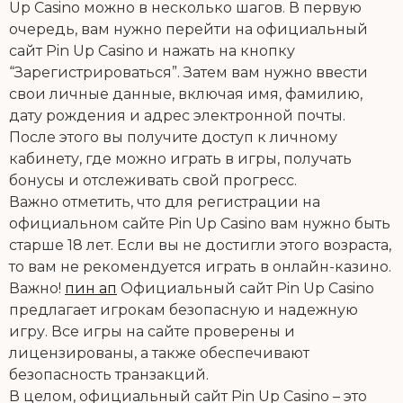
Up Casino можно в несколько шагов. В первую
очередь, вам нужно перейти на официальный
сайт Pin Up Casino и нажать на кнопку
“Зарегистрироваться”. Затем вам нужно ввести
свои личные данные, включая имя, фамилию,
дату рождения и адрес электронной почты.
После этого вы получите доступ к личному
кабинету, где можно играть в игры, получать
бонусы и отслеживать свой прогресс.
Важно отметить, что для регистрации на
официальном сайте Pin Up Casino вам нужно быть
старше 18 лет. Если вы не достигли этого возраста,
то вам не рекомендуется играть в онлайн-казино.
Важно!
пин ап
Официальный сайт Pin Up Casino
предлагает игрокам безопасную и надежную
игру. Все игры на сайте проверены и
лицензированы, а также обеспечивают
безопасность транзакций.
В целом, официальный сайт Pin Up Casino – это