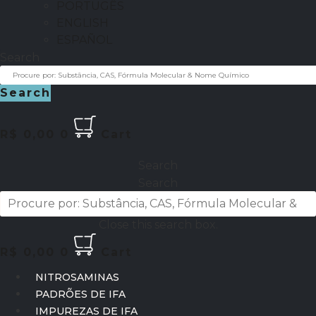
PORTUGÊS
ENGLISH
ESPAÑOL
Search
Search
R$
0,00
0
Cart
Search
Search
Close this search box.
R$
0,00
0
Cart
NITROSAMINAS
PADRÕES DE IFA
IMPUREZAS DE IFA