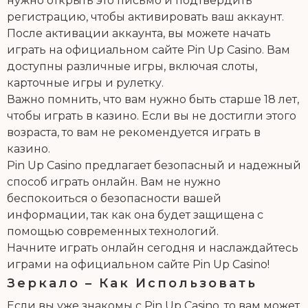
нужно открыть это письмо и подтвердить
регистрацию, чтобы активировать ваш аккаунт.
После активации аккаунта, вы можете начать
играть на официальном сайте Pin Up Casino. Вам
доступны различные игры, включая слоты,
карточные игры и рулетку.
Важно помнить, что вам нужно быть старше 18 лет,
чтобы играть в казино. Если вы не достигли этого
возраста, то вам не рекомендуется играть в
казино.
Pin Up Casino предлагает безопасный и надежный
способ играть онлайн. Вам не нужно
беспокоиться о безопасности вашей
информации, так как она будет защищена с
помощью современных технологий.
Начните играть онлайн сегодня и наслаждайтесь
играми на официальном сайте Pin Up Casino!
Зеркало – Как Использовать
Если вы уже знакомы с Pin Up Casino, то вам может