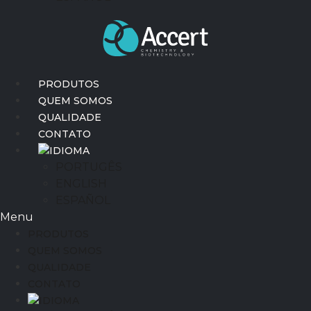
PRODUTOS
QUEM SOMOS
QUALIDADE
CONTATO
IDIOMA
PORTUGÊS
ENGLISH
ESPAÑOL
Menu
PRODUTOS
QUEM SOMOS
QUALIDADE
CONTATO
IDIOMA