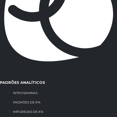
PADRÕES ANALÍTICOS
NITROSAMINAS
PADRÕES DE IFA
IMPUREZAS DE IFA