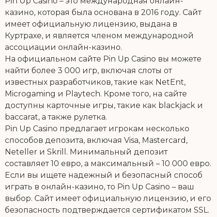
Pin Up Casino – это международная онлайн-
казино, которая была основана в 2016 году. Сайт
имеет официальную лицензию, выдана в
Куртрахе, и является членом международной
ассоциации онлайн-казино.
На официальном сайте Pin Up Casino вы можете
найти более 3 000 игр, включая слоты от
известных разработчиков, такие как NetEnt,
Microgaming и Playtech. Кроме того, на сайте
доступны карточные игры, такие как blackjack и
baccarat, а также рулетка.
Pin Up Casino предлагает игрокам несколько
способов депозита, включая Visa, Mastercard,
Neteller и Skrill. Минимальный депозит
составляет 10 евро, а максимальный – 10 000 евро.
Если вы ищете надежный и безопасный способ
играть в онлайн-казино, то Pin Up Casino – ваш
выбор. Сайт имеет официальную лицензию, и его
безопасность подтверждается сертификатом SSL.