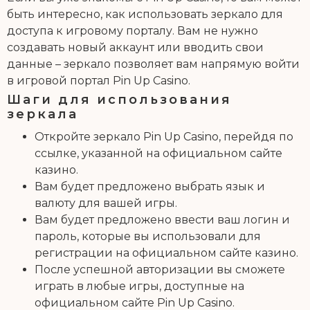
быть интересно, как использовать зеркало для
доступа к игровому порталу. Вам не нужно
создавать новый аккаунт или вводить свои
данные – зеркало позволяет вам напрямую войти
в игровой портал Pin Up Casino.
Шаги для использования
зеркала
Откройте зеркало Pin Up Casino, перейдя по
ссылке, указанной на официальном сайте
казино.
Вам будет предложено выбрать язык и
валюту для вашей игры.
Вам будет предложено ввести ваш логин и
пароль, которые вы использовали для
регистрации на официальном сайте казино.
После успешной авторизации вы сможете
играть в любые игры, доступные на
официальном сайте Pin Up Casino.