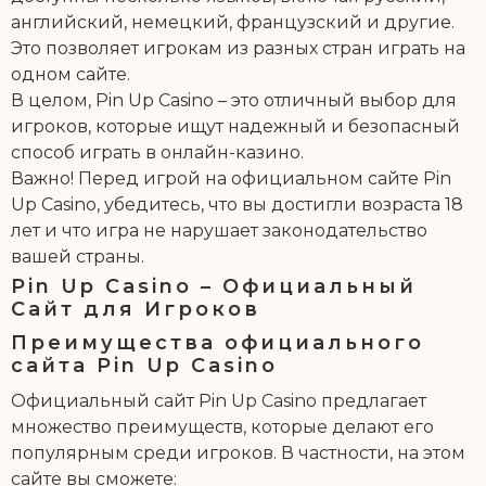
английский, немецкий, французский и другие.
Это позволяет игрокам из разных стран играть на
одном сайте.
В целом, Pin Up Casino – это отличный выбор для
игроков, которые ищут надежный и безопасный
способ играть в онлайн-казино.
Важно! Перед игрой на официальном сайте Pin
Up Casino, убедитесь, что вы достигли возраста 18
лет и что игра не нарушает законодательство
вашей страны.
Pin Up Casino – Официальный
Сайт для Игроков
Преимущества официального
сайта Pin Up Casino
Официальный сайт Pin Up Casino предлагает
множество преимуществ, которые делают его
популярным среди игроков. В частности, на этом
сайте вы сможете: