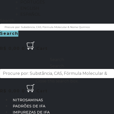
PORTUGÊS
ENGLISH
ESPAÑOL
Search
Search
R$
0,00
0
Cart
Search
Search
Close this search box.
R$
0,00
0
Cart
NITROSAMINAS
PADRÕES DE IFA
IMPUREZAS DE IFA