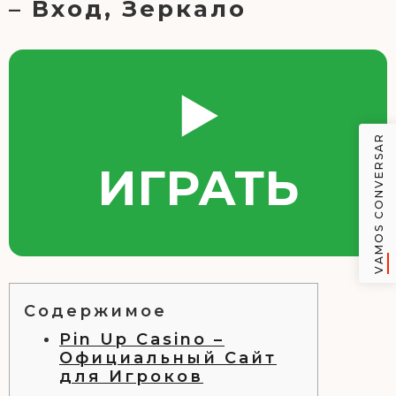
– Вход, Зеркало
▶️
VAMOS CONVERSAR
ИГРАТЬ
Содержимое
Pin Up Casino –
Официальный Сайт
для Игроков